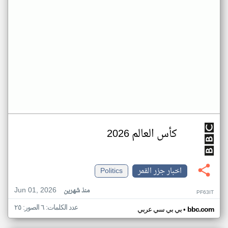
كأس العالم 2026
اخبار جزر القمر
Politics
Jun 01, 2026
منذ شهرين
PF63IT
عدد الكلمات: ٦ الصور: ٢٥
•
bbc.com
بي بي سي عربي