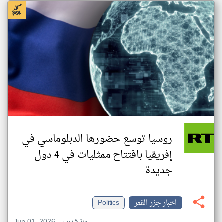
روسيا توسع حضورها الدبلوماسي في
إفريقيا بافتتاح ممثليات في 4 دول
جديدة
اخبار جزر القمر
Politics
Jun 01, 2026