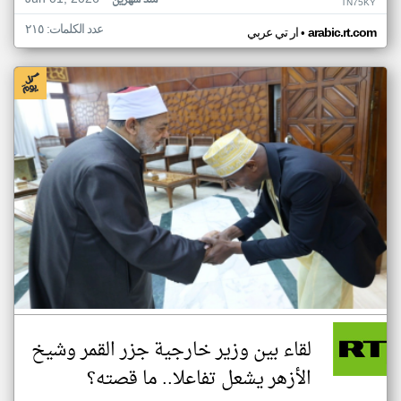
منذ شهرين
TN75KY
عدد الكلمات: ٢١٥
•
arabic.rt.com
ار تي عربي
لقاء بين وزير خارجية جزر القمر وشيخ
الأزهر يشعل تفاعلا.. ما قصته؟