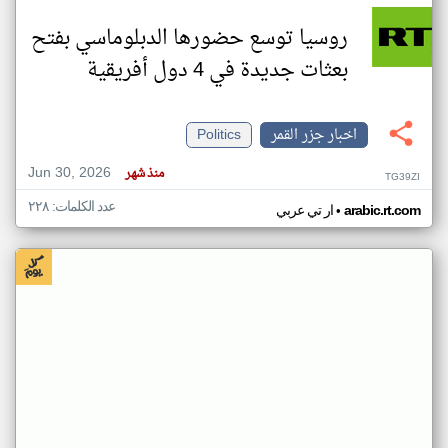
روسيا توسع حضورها الدبلوماسي بفتح
بعثات جديدة في 4 دول أفريقية
اخبار جزر القمر
Politics
Jun 30, 2026
منذ شهر
TG39ZI
عدد الكلمات: ٢٢٨
•
arabic.rt.com
ار تي عربي