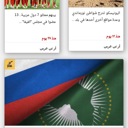
اليونيسكو تدرج شواطئ نورماندي
بينهم ممثلو 7 دول عربية.. 13
klyoum.com
وعدة مواقع أخرى أحدها في بلد ...
تغيير الدولة
عضوا في مجلس "الفيفا" ...
تعبر
مصادر الأخبار من جزر القمر
المقالات
الموجوده
اخبار جزر القمر على مدار الساعة
منذ ١٢ يوم
هنا عن
منذ ٢٧ يوم
وجهة
نظر
أهم اخبار جزر القمر العاجلة والمباشرة
ار تي عربي
كاتبيها.
ار تي عربي