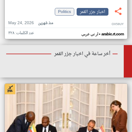
اخبار جزر القمر
Politics
May 24, 2026
منذ شهرين
OX58UY
عدد الكلمات: ٣٢٨
•
arabic.rt.com
ار تي عربي
أخر ساعة في اخبار جزر القمر