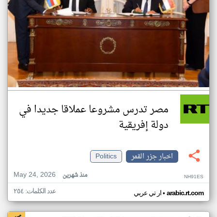
مصر تدرس مشروعا عملاقا جديدا في
دولة إفريقية
اخبار جزر القمر
Politics
May 24, 2026
منذ شهرين
NH91ES
عدد الكلمات: ٢٥٤
•
arabic.rt.com
ار تي عربي