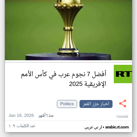
أفضل 7 نجوم عرب في كأس الأمم
الإفريقية 2025
اخبار جزر القمر
Politics
Jan 16, 2026
منذ ٦ أشهر
YD16SE
عدد الكلمات: ١٠٩
•
arabic.rt.com
ار تي عربي