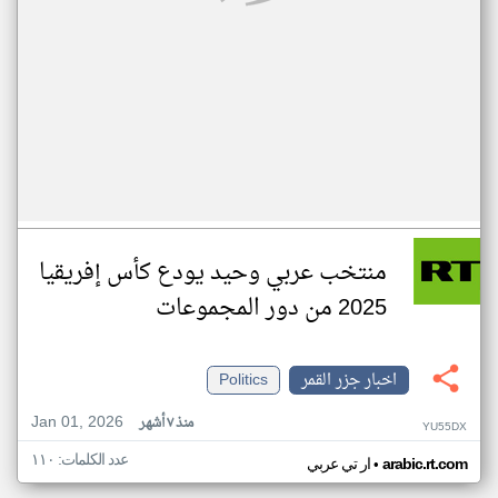
منتخب عربي وحيد يودع كأس إفريقيا
2025 من دور المجموعات
اخبار جزر القمر
Politics
Jan 01, 2026
منذ ٧ أشهر
YU55DX
عدد الكلمات: ١١٠
•
arabic.rt.com
ار تي عربي