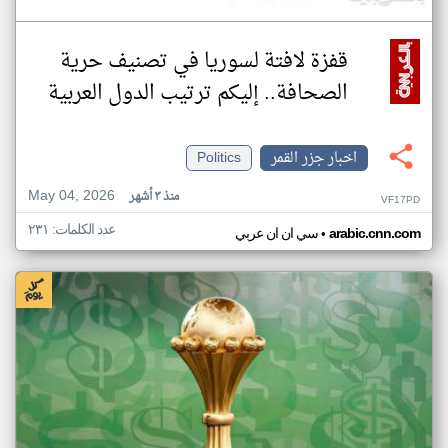
قفزة لافتة لسوريا في تصنيف حرية
الصحافة.. إليكم ترتيب الدول العربية
اخبار جزر القمر
Politics
May 04, 2026
منذ ٣ أشهر
VF17PD
عدد الكلمات: ٢٣١
•
arabic.cnn.com
سي ان ان عربي