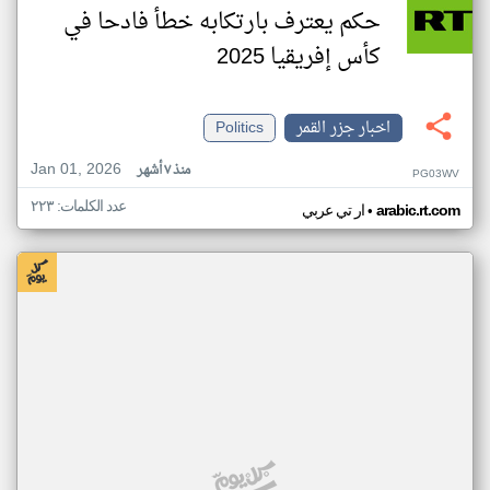
حكم يعترف بارتكابه خطأ فادحا في
كأس إفريقيا 2025
اخبار جزر القمر
Politics
Jan 01, 2026
منذ ٧ أشهر
PG03WV
عدد الكلمات: ٢٢٣
•
arabic.rt.com
ار تي عربي