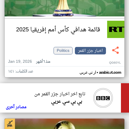
قائمة هدافي كأس أمم إفريقيا 2025
اخبار جزر القمر
Politics
Jan 19, 2026
منذ ٦ أشهر
QG60YL
عدد الكلمات: ١٤١
•
arabic.rt.com
ار تي عربي
تابع اخر اخبار جزر القمر من
بي بي سي عربي
مصادر أخرى