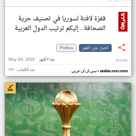
قفزة لافتة لسوريا في تصنيف حرية
الصحافة.. إليكم ترتيب الدول العربية
اخبار جزر القمر
Politics
May 04, 2026
منذ ٣ أشهر
VF17PD
عدد الكلمات: ٢٣١
•
arabic.cnn.com
سي ان ان عربي