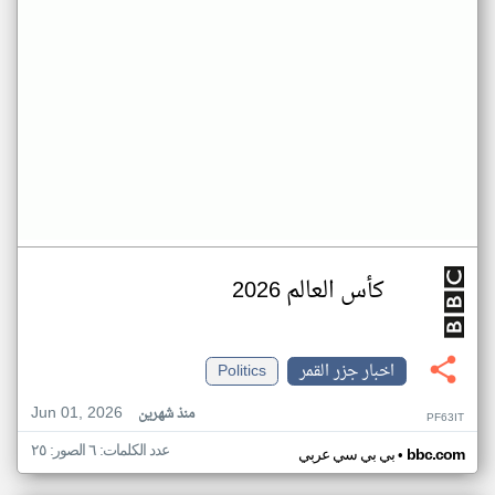
كأس العالم 2026
اخبار جزر القمر
Politics
Jun 01, 2026
منذ شهرين
PF63IT
عدد الكلمات: ٦ الصور: ٢٥
•
bbc.com
بي بي سي عربي