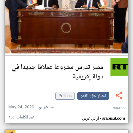
مصر تدرس مشروعا عملاقا جديدا في
دولة إفريقية
اخبار جزر القمر
Politics
May 24, 2026
منذ شهرين
NH91ES
عدد الكلمات: ٢٥٤
•
arabic.rt.com
ار تي عربي