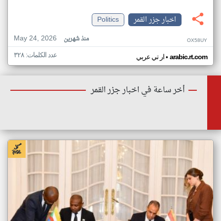
اخبار جزر القمر
Politics
May 24, 2026
منذ شهرين
OX58UY
عدد الكلمات: ٣٢٨
•
arabic.rt.com
ار تي عربي
أخر ساعة في اخبار جزر القمر