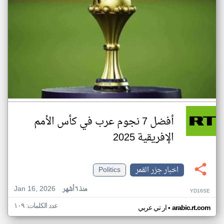
أفضل 7 نجوم عرب في كأس الأمم
الإفريقية 2025
اخبار جزر القمر
Politics
Jan 16, 2026
منذ ٦ أشهر
YD16SE
عدد الكلمات: ١٠٩
•
arabic.rt.com
ار تي عربي