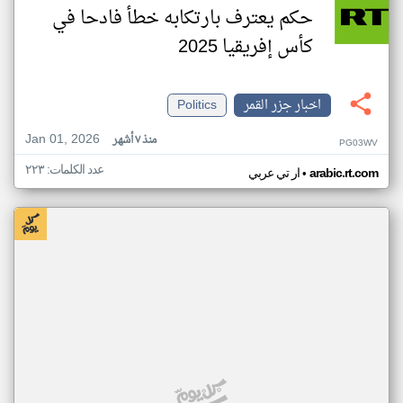
حكم يعترف بارتكابه خطأ فادحا في
كأس إفريقيا 2025
اخبار جزر القمر
Politics
Jan 01, 2026
منذ ٧ أشهر
PG03WV
عدد الكلمات: ٢٢٣
•
arabic.rt.com
ار تي عربي