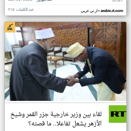
منذ شهرين
TN75KY
عدد الكلمات: ٢١٥
•
arabic.rt.com
ار تي عربي
لقاء بين وزير خارجية جزر القمر وشيخ
الأزهر يشعل تفاعلا.. ما قصته؟