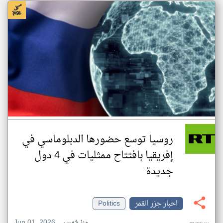
روسيا توسع حضورها الدبلوماسي في
إفريقيا بافتتاح ممثليات في 4 دول
جديدة
اخبار جزر القمر
Politics
Jun 01, 2026