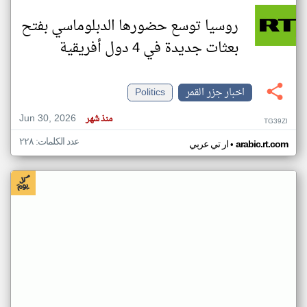
روسيا توسع حضورها الدبلوماسي بفتح
بعثات جديدة في 4 دول أفريقية
اخبار جزر القمر
Politics
Jun 30, 2026
منذ شهر
TG39ZI
عدد الكلمات: ٢٢٨
•
arabic.rt.com
ار تي عربي