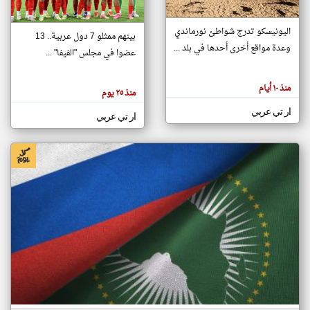
اليونيسكو تدرج شواطئ نورماندي
بينهم ممثلو 7 دول عربية.. 13
klyoum.com
وعدة مواقع أخرى أحدها في بلد ...
تغيير الدولة
عضوا في مجلس "الفيفا" ...
تعبر
مصادر الأخبار من جزر القمر
المقالات
الموجوده
اخبار جزر القمر على مدار الساعة
منذ ١٠ أيام
هنا عن
منذ ٢٥ يوم
وجهة
نظر
أهم اخبار جزر القمر العاجلة والمباشرة
ار تي عربي
كاتبيها.
ار تي عربي