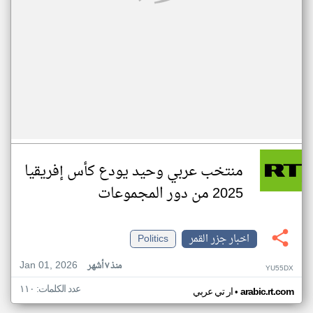
منتخب عربي وحيد يودع كأس إفريقيا
2025 من دور المجموعات
اخبار جزر القمر
Politics
Jan 01, 2026
منذ ٧ أشهر
YU55DX
عدد الكلمات: ١١٠
•
arabic.rt.com
ار تي عربي