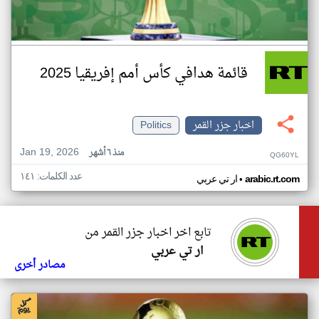
قائمة هدافي كأس أمم إفريقيا 2025
اخبار جزر القمر
Politics
Jan 19, 2026
منذ ٦ أشهر
QG60YL
عدد الكلمات: ١٤١
•
arabic.rt.com
ار تي عربي
تابع اخر اخبار جزر القمر من
ار تي عربي
مصادر أخرى