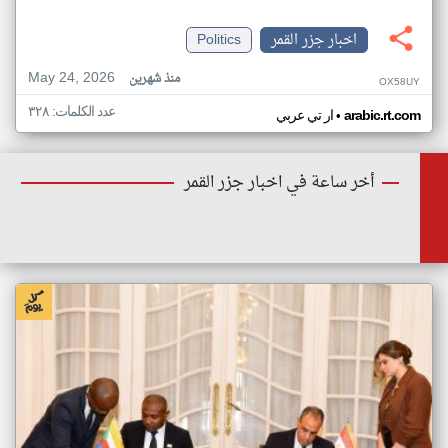
اخبار جزر القمر
Politics
May 24, 2026
منذ شهرين
OX58UY
عدد الكلمات: ٣٢٨
•
arabic.rt.com
ار تي عربي
أخر ساعة في اخبار جزر القمر