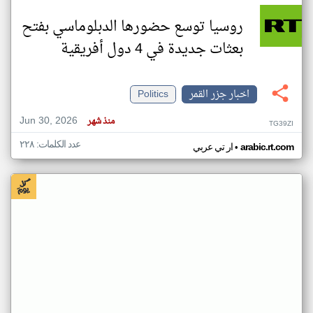
روسيا توسع حضورها الدبلوماسي بفتح
بعثات جديدة في 4 دول أفريقية
اخبار جزر القمر
Politics
Jun 30, 2026
منذ شهر
TG39ZI
عدد الكلمات: ٢٢٨
•
arabic.rt.com
ار تي عربي