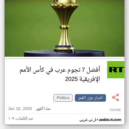
أفضل 7 نجوم عرب في كأس الأمم
الإفريقية 2025
اخبار جزر القمر
Politics
Jan 16, 2026
منذ ٦ أشهر
YD16SE
عدد الكلمات: ١٠٩
•
arabic.rt.com
ار تي عربي