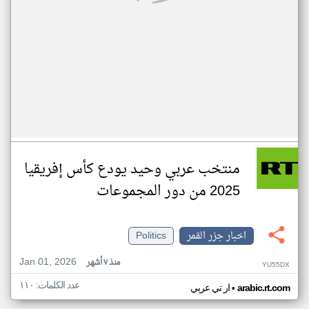
منتخب عربي وحيد يودع كأس إفريقيا
2025 من دور المجموعات
اخبار جزر القمر
Politics
Jan 01, 2026
منذ ٧ أشهر
YU55DX
عدد الكلمات: ١١٠
•
arabic.rt.com
ار تي عربي