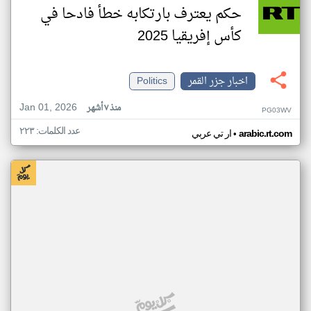
حكم يعترف بارتكابه خطأ فادحا في
كأس إفريقيا 2025
اخبار جزر القمر
Politics
Jan 01, 2026
منذ ٧ أشهر
PG03WV
عدد الكلمات: ٢٢٣
•
arabic.rt.com
ار تي عربي