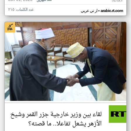
منذ شهرين
TN75KY
عدد الكلمات: ٢١٥
•
arabic.rt.com
ار تي عربي
لقاء بين وزير خارجية جزر القمر وشيخ
الأزهر يشعل تفاعلا.. ما قصته؟