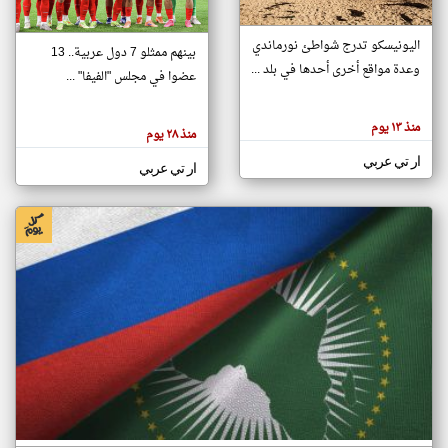
اليونيسكو تدرج شواطئ نورماندي
بينهم ممثلو 7 دول عربية.. 13
klyoum.com
وعدة مواقع أخرى أحدها في بلد ...
تغيير الدولة
عضوا في مجلس "الفيفا" ...
تعبر
مصادر الأخبار من جزر القمر
المقالات
الموجوده
اخبار جزر القمر على مدار الساعة
منذ ١٣ يوم
هنا عن
منذ ٢٨ يوم
وجهة
نظر
أهم اخبار جزر القمر العاجلة والمباشرة
ار تي عربي
كاتبيها.
ار تي عربي