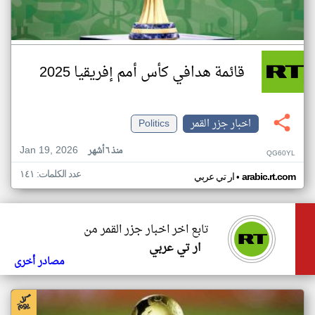
قائمة هدافي كأس أمم إفريقيا 2025
اخبار جزر القمر
Politics
Jan 19, 2026
منذ ٦ أشهر
QG60YL
عدد الكلمات: ١٤١
•
arabic.rt.com
ار تي عربي
تابع اخر اخبار جزر القمر من
ار تي عربي
مصادر أخرى