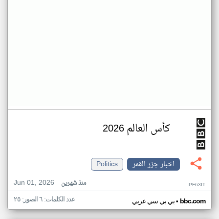
كأس العالم 2026
اخبار جزر القمر
Politics
Jun 01, 2026
منذ شهرين
PF63IT
عدد الكلمات: ٦ الصور: ٢٥
•
bbc.com
بي بي سي عربي