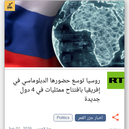
روسيا توسع حضورها الدبلوماسي في
إفريقيا بافتتاح ممثليات في 4 دول
جديدة
اخبار جزر القمر
Politics
Jun 01, 2026