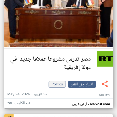
مصر تدرس مشروعا عملاقا جديدا في
دولة إفريقية
اخبار جزر القمر
Politics
May 24, 2026
منذ شهرين
NH91ES
عدد الكلمات: ٢٥٤
•
arabic.rt.com
ار تي عربي