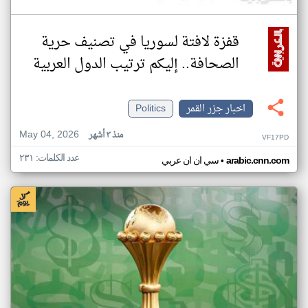
قفزة لافتة لسوريا في تصنيف حرية
الصحافة.. إليكم ترتيب الدول العربية
اخبار جزر القمر
Politics
May 04, 2026
منذ ٣ أشهر
VF17PD
عدد الكلمات: ٢٣١
•
arabic.cnn.com
سي ان ان عربي