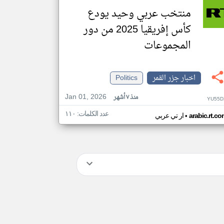
منتخب عربي وحيد يودع
كأس إفريقيا 2025 من دور
المجموعات
اخبار جزر القمر
Politics
Jan 01, 2026
منذ ٧ أشهر
YU55D
عدد الكلمات: ١١٠
•
arabic.rt.c
ار تي عربي