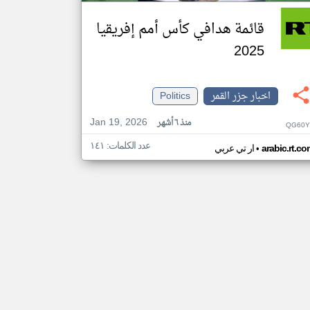
قائمة هدافي كأس أمم إفريقيا
2025
اخبار جزر القمر
Politics
Jan 19, 2026
منذ ٦ أشهر
QG60Y
عدد الكلمات: ١٤١
•
arabic.rt.c
ار تي عربي