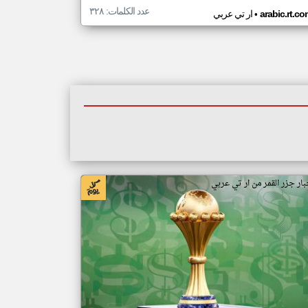
عدد الكلمات: ٣٢٨
•
arabic.rt.c
ار تي عربي
بار جزر القمر من ار تي عربي