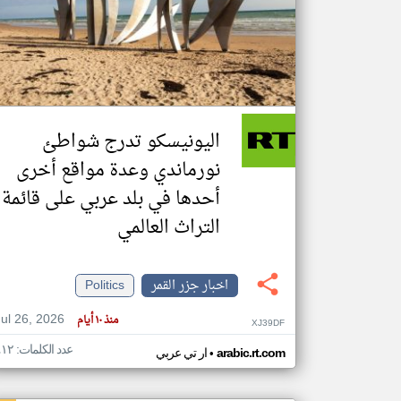
تعبر
المقالات
الموجوده
هنا عن
وجهة
اليونيسكو تدرج شواطئ
نظر
كاتبيها.
نورماندي وعدة مواقع أخرى
أحدها في بلد عربي على قائمة
التراث العالمي
اخبار جزر القمر
Politics
Jul 26, 2026
منذ ١٠ أيام
XJ39DF
عدد الكلمات: ٤١٢
•
arabic.rt.com
ار تي عربي