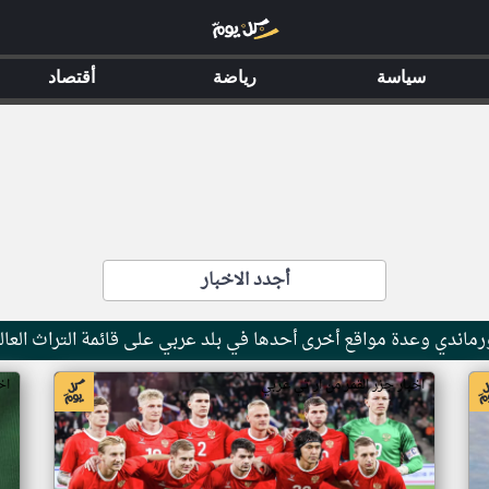
سياسة
رياضة
أقتصاد
أجدد الاخبار
ماندي وعدة مواقع أخرى أحدها في بلد عربي على قائمة التراث العال
اخبار جزر القمر من ار تي عربي
اخ