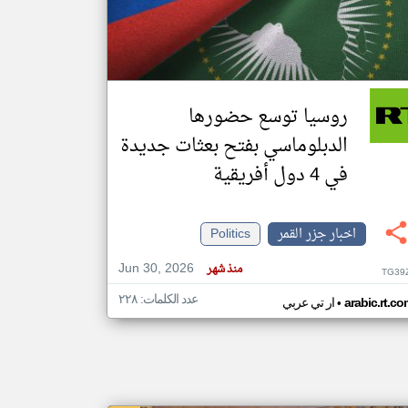
klyoum.com
تغيير الدولة
مصادر الأخبار من جزر القمر
روسيا توسع حضورها
اخبار جزر القمر على مدار الساعة
الدبلوماسي بفتح بعثات جديدة
أهم اخبار جزر القمر العاجلة والمباشرة
في 4 دول أفريقية
اخبار جزر القمر
Politics
Jun 30, 2026
منذ شهر
TG39
عدد الكلمات: ٢٢٨
•
arabic.rt.c
ار تي عربي