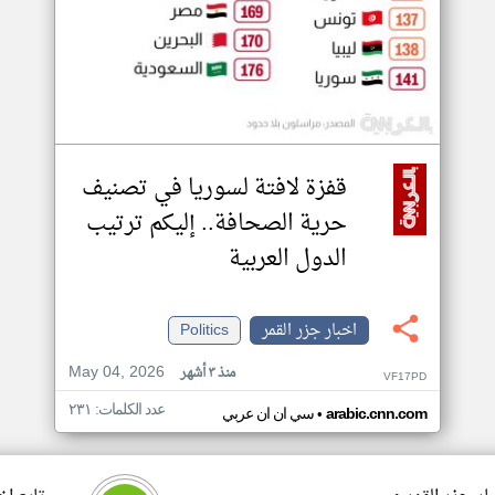
قفزة لافتة لسوريا في تصنيف
حرية الصحافة.. إليكم ترتيب
الدول العربية
اخبار جزر القمر
Politics
May 04, 2026
منذ ٣ أشهر
VF17PD
عدد الكلمات: ٢٣١
•
arabic.cnn.com
سي ان ان عربي