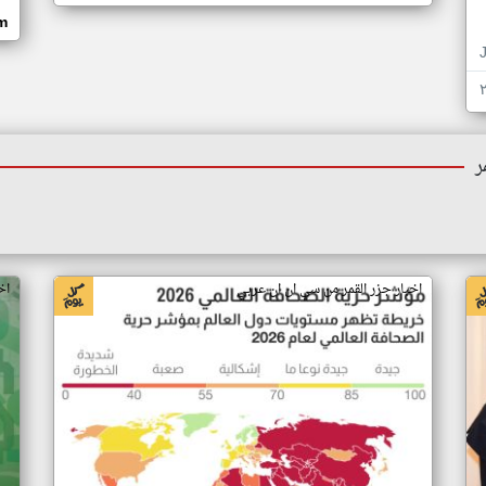
om
ر
اخبار جزر القمر من سي ان ان عربي
اخ