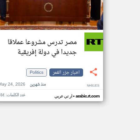
مصر تدرس مشروعا عملاقا
جديدا في دولة إفريقية
اخبار جزر القمر
Politics
May 24, 2026
منذ شهرين
NH91ES
عدد الكلمات: ٢٥٤
•
arabic.rt.com
ار تي عربي