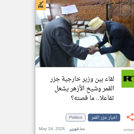
بار جزر القمر من ار تي عربي
لقاء بين وزير خارجية جزر
القمر وشيخ الأزهر يشعل
تفاعلا.. ما قصته؟
اخبار جزر القمر
Politics
May 24, 2026
منذ شهرين
OX58U