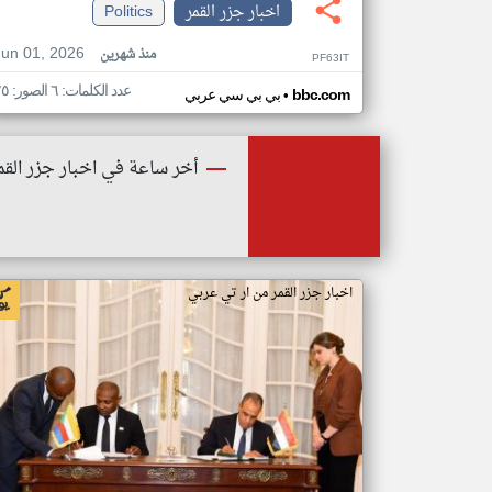
اخبار جزر القمر
Politics
Jun 01, 2026
منذ شهرين
PF63IT
عدد الكلمات: ٦ الصور: ٢٥
•
bbc.com
بي بي سي عربي
أخر ساعة في اخبار جزر القم
اخبار جزر القمر من ار تي عربي