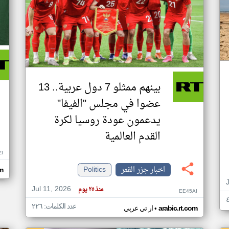
بينهم ممثلو 7 دول عربية.. 13
عضوا في مجلس "الفيفا"
يدعمون عودة روسيا لكرة
القدم العالمية
ZI
اخبار جزر القمر
Politics
om
Jul 11, 2026
منذ ٢٥ يوم
EE45AI
عدد الكلمات: ٢٢٦
•
arabic.rt.com
ار تي عربي