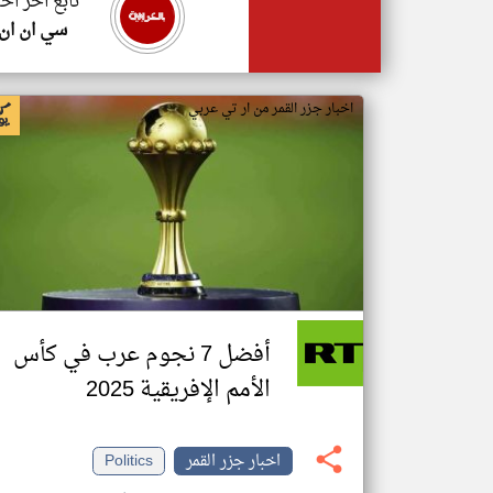
تابع اخر اخب
سي ان ان
اخبار جزر القمر من ار تي عربي
أفضل 7 نجوم عرب في كأس
الأمم الإفريقية 2025
اخبار جزر القمر
Politics