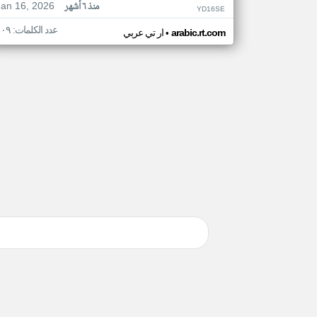
Jan 16, 2026
منذ ٦ أشهر
YD16SE
عدد الكلمات: ١٠٩
•
arabic.rt.com
ار تي عربي