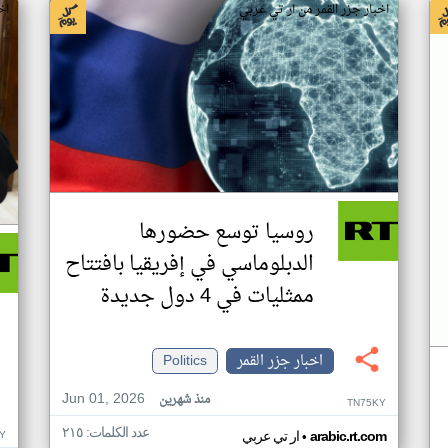
اخبار جزر القمر من ار تي عربي
اخ
روسيا توسع حضورها
الدبلوماسي في إفريقيا بافتتاح
ممثليات في 4 دول جديدة
اخبار جزر القمر
Politics
Jun 01, 2026
منذ شهرين
TN75KY
عدد الكلمات: ٢١٥
•
Y
arabic.rt.com
ار تي عربي