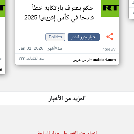
حكم يعترف بارتكابه خطأ
فادحا في كأس إفريقيا 2025
اخبار جزر القمر
Politics
Jan 01, 2026
منذ ٧ أشهر
PG03WV
عدد الكلمات: ٢٢٣
•
X
arabic.rt.com
ار تي عربي
om
المزيد من الأخبار
اخبار جزر القمر على مدار الساعة