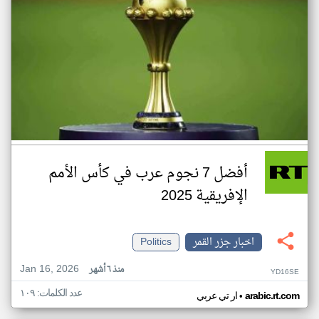
أفضل 7 نجوم عرب في كأس الأمم
الإفريقية 2025
اخبار جزر القمر
Politics
Jan 16, 2026
منذ ٦ أشهر
YD16SE
عدد الكلمات: ١٠٩
•
arabic.rt.com
ار تي عربي