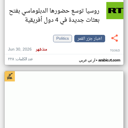
روسيا توسع حضورها الدبلوماسي بفتح
بعثات جديدة في 4 دول أفريقية
اخبار جزر القمر
Politics
Jun 30, 2026
منذ شهر
TG39ZI
عدد الكلمات: ٢٢٨
•
arabic.rt.com
ار تي عربي