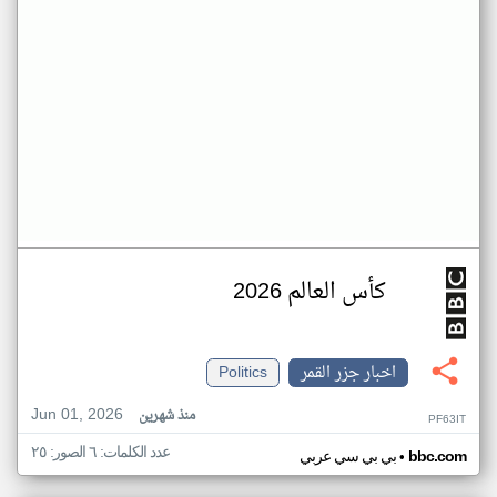
كأس العالم 2026
اخبار جزر القمر
Politics
Jun 01, 2026
منذ شهرين
PF63IT
عدد الكلمات: ٦ الصور: ٢٥
•
bbc.com
بي بي سي عربي