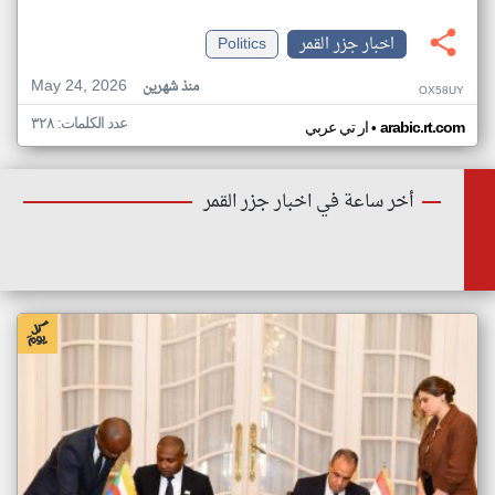
اخبار جزر القمر
Politics
May 24, 2026
منذ شهرين
OX58UY
عدد الكلمات: ٣٢٨
•
arabic.rt.com
ار تي عربي
أخر ساعة في اخبار جزر القمر