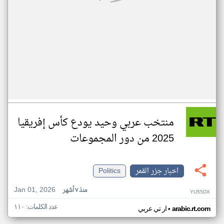
منتخب عربي وحيد يودع كأس إفريقيا
2025 من دور المجموعات
اخبار جزر القمر
Politics
Jan 01, 2026
منذ ٧ أشهر
YU55DX
عدد الكلمات: ١١٠
•
arabic.rt.com
ار تي عربي