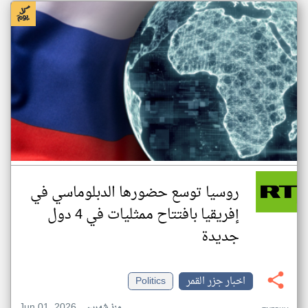
روسيا توسع حضورها الدبلوماسي في
إفريقيا بافتتاح ممثليات في 4 دول
جديدة
اخبار جزر القمر
Politics
Jun 01, 2026