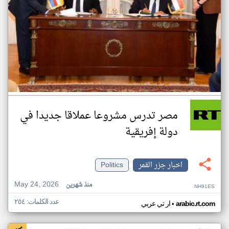
مصر تدرس مشروعا عملاقا جديدا في
دولة إفريقية
اخبار جزر القمر
Politics
May 24, 2026
منذ شهرين
NH91ES
عدد الكلمات: ٢٥٤
•
arabic.rt.com
ار تي عربي