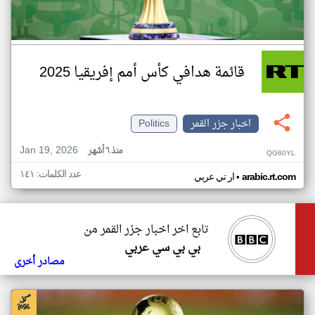
قائمة هدافي كأس أمم إفريقيا 2025
اخبار جزر القمر
Politics
Jan 19, 2026
منذ ٦ أشهر
QG60YL
عدد الكلمات: ١٤١
•
arabic.rt.com
ار تي عربي
تابع اخر اخبار جزر القمر من
بي بي سي عربي
مصادر أخرى