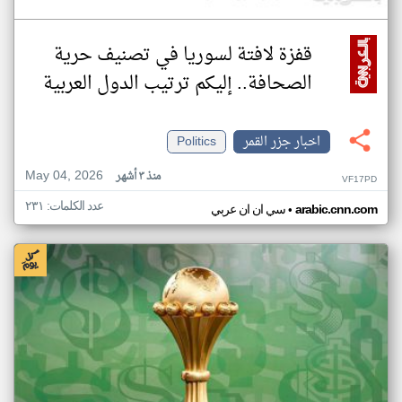
قفزة لافتة لسوريا في تصنيف حرية
الصحافة.. إليكم ترتيب الدول العربية
اخبار جزر القمر
Politics
May 04, 2026
منذ ٣ أشهر
VF17PD
عدد الكلمات: ٢٣١
•
arabic.cnn.com
سي ان ان عربي