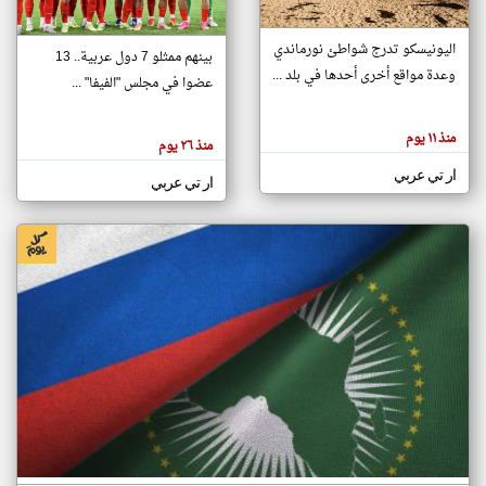
اليونيسكو تدرج شواطئ نورماندي
بينهم ممثلو 7 دول عربية.. 13
klyoum.com
وعدة مواقع أخرى أحدها في بلد ...
تغيير الدولة
عضوا في مجلس "الفيفا" ...
تعبر
مصادر الأخبار من جزر القمر
المقالات
الموجوده
اخبار جزر القمر على مدار الساعة
منذ ١١ يوم
هنا عن
منذ ٢٦ يوم
وجهة
نظر
أهم اخبار جزر القمر العاجلة والمباشرة
ار تي عربي
كاتبيها.
ار تي عربي