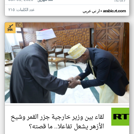
منذ شهرين
TN75KY
عدد الكلمات: ٢١٥
•
arabic.rt.com
ار تي عربي
لقاء بين وزير خارجية جزر القمر وشيخ
الأزهر يشعل تفاعلا.. ما قصته؟