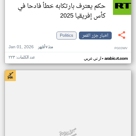
حكم يعترف بارتكابه خطأ فادحا في
كأس إفريقيا 2025
اخبار جزر القمر
Politics
Jan 01, 2026
منذ ٧ أشهر
PG03WV
عدد الكلمات: ٢٢٣
•
arabic.rt.com
ار تي عربي