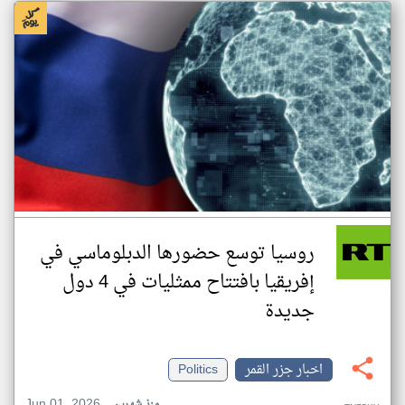
روسيا توسع حضورها الدبلوماسي في
إفريقيا بافتتاح ممثليات في 4 دول
جديدة
اخبار جزر القمر
Politics
Jun 01, 2026