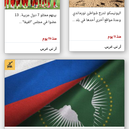
اليونيسكو تدرج شواطئ نورماندي
بينهم ممثلو 7 دول عربية.. 13
klyoum.com
وعدة مواقع أخرى أحدها في بلد ...
تغيير الدولة
عضوا في مجلس "الفيفا" ...
تعبر
مصادر الأخبار من جزر القمر
المقالات
الموجوده
اخبار جزر القمر على مدار الساعة
منذ ١١ يوم
هنا عن
منذ ٢٥ يوم
وجهة
نظر
أهم اخبار جزر القمر العاجلة والمباشرة
ار تي عربي
كاتبيها.
ار تي عربي