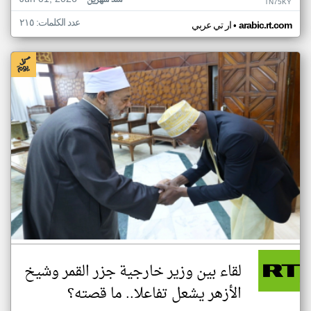
منذ شهرين
TN75KY
عدد الكلمات: ٢١٥
•
arabic.rt.com
ار تي عربي
لقاء بين وزير خارجية جزر القمر وشيخ
الأزهر يشعل تفاعلا.. ما قصته؟