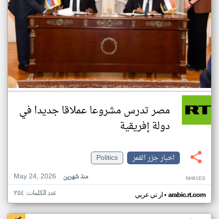
مصر تدرس مشروعا عملاقا جديدا في
دولة إفريقية
اخبار جزر القمر
Politics
May 24, 2026
منذ شهرين
NH91ES
عدد الكلمات: ٢٥٤
•
arabic.rt.com
ار تي عربي