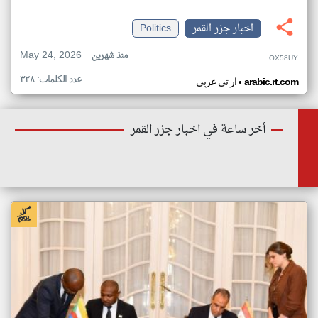
اخبار جزر القمر
Politics
May 24, 2026
منذ شهرين
OX58UY
عدد الكلمات: ٣٢٨
•
arabic.rt.com
ار تي عربي
أخر ساعة في اخبار جزر القمر