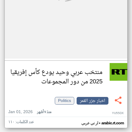
منتخب عربي وحيد يودع كأس إفريقيا
2025 من دور المجموعات
اخبار جزر القمر
Politics
Jan 01, 2026
منذ ٧ أشهر
YU55DX
عدد الكلمات: ١١٠
•
arabic.rt.com
ار تي عربي