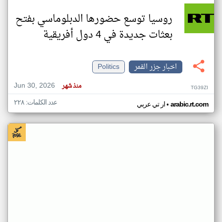
روسيا توسع حضورها الدبلوماسي بفتح
بعثات جديدة في 4 دول أفريقية
اخبار جزر القمر
Politics
Jun 30, 2026
منذ شهر
TG39ZI
عدد الكلمات: ٢٢٨
•
arabic.rt.com
ار تي عربي