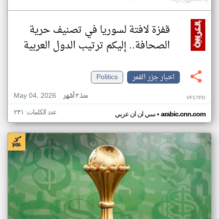
قفزة لافتة لسوريا في تصنيف حرية
الصحافة.. إليكم ترتيب الدول العربية
اخبار جزر القمر
Politics
May 04, 2026
منذ ٣ أشهر
VF17PD
عدد الكلمات: ٢٣١
•
arabic.cnn.com
سي ان ان عربي