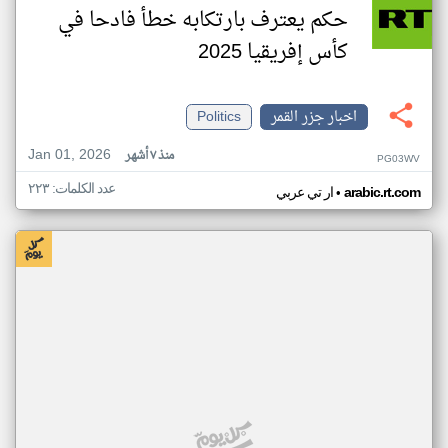
حكم يعترف بارتكابه خطأ فادحا في
كأس إفريقيا 2025
اخبار جزر القمر
Politics
Jan 01, 2026
منذ ٧ أشهر
PG03WV
عدد الكلمات: ٢٢٣
•
arabic.rt.com
ار تي عربي