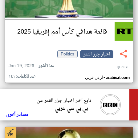
قائمة هدافي كأس أمم إفريقيا 2025
اخبار جزر القمر
Politics
Jan 19, 2026
منذ ٦ أشهر
QG60YL
عدد الكلمات: ١٤١
•
arabic.rt.com
ار تي عربي
تابع اخر اخبار جزر القمر من
بي بي سي عربي
مصادر أخرى