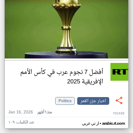
أفضل 7 نجوم عرب في كأس الأمم
الإفريقية 2025
اخبار جزر القمر
Politics
Jan 16, 2026
منذ ٦ أشهر
YD16SE
عدد الكلمات: ١٠٩
•
arabic.rt.com
ار تي عربي