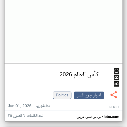
كأس العالم 2026
اخبار جزر القمر
Politics
Jun 01, 2026
منذ شهرين
PF63IT
عدد الكلمات: ٦ الصور: ٢٥
•
bbc.com
بي بي سي عربي