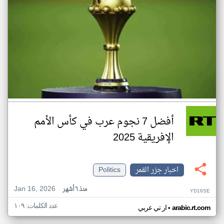
أفضل 7 نجوم عرب في كأس الأمم
الإفريقية 2025
اخبار جزر القمر
Politics
Jan 16, 2026
منذ ٦ أشهر
YD16SE
عدد الكلمات: ١٠٩
•
arabic.rt.com
ار تي عربي