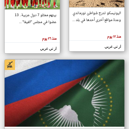
اليونيسكو تدرج شواطئ نورماندي
بينهم ممثلو 7 دول عربية.. 13
klyoum.com
وعدة مواقع أخرى أحدها في بلد ...
تغيير الدولة
عضوا في مجلس "الفيفا" ...
تعبر
مصادر الأخبار من جزر القمر
المقالات
الموجوده
اخبار جزر القمر على مدار الساعة
منذ ١٢ يوم
هنا عن
منذ ٢٦ يوم
وجهة
نظر
أهم اخبار جزر القمر العاجلة والمباشرة
ار تي عربي
كاتبيها.
ار تي عربي