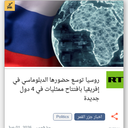
روسيا توسع حضورها الدبلوماسي في
إفريقيا بافتتاح ممثليات في 4 دول
جديدة
اخبار جزر القمر
Politics
Jun 01, 2026