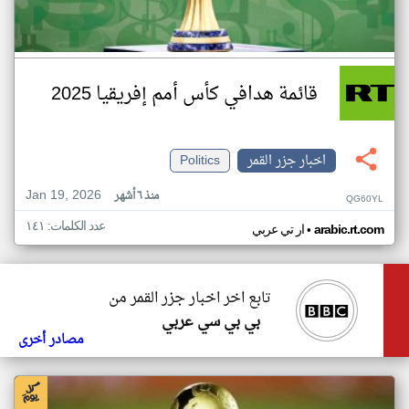
قائمة هدافي كأس أمم إفريقيا 2025
اخبار جزر القمر
Politics
Jan 19, 2026
منذ ٦ أشهر
QG60YL
عدد الكلمات: ١٤١
•
arabic.rt.com
ار تي عربي
تابع اخر اخبار جزر القمر من
بي بي سي عربي
مصادر أخرى