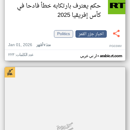
حكم يعترف بارتكابه خطأ فادحا في
كأس إفريقيا 2025
اخبار جزر القمر
Politics
Jan 01, 2026
منذ ٧ أشهر
PG03WV
عدد الكلمات: ٢٢٣
•
arabic.rt.com
ار تي عربي