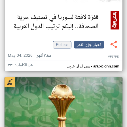
قفزة لافتة لسوريا في تصنيف حرية
الصحافة.. إليكم ترتيب الدول العربية
اخبار جزر القمر
Politics
May 04, 2026
منذ ٣ أشهر
VF17PD
عدد الكلمات: ٢٣١
•
arabic.cnn.com
سي ان ان عربي