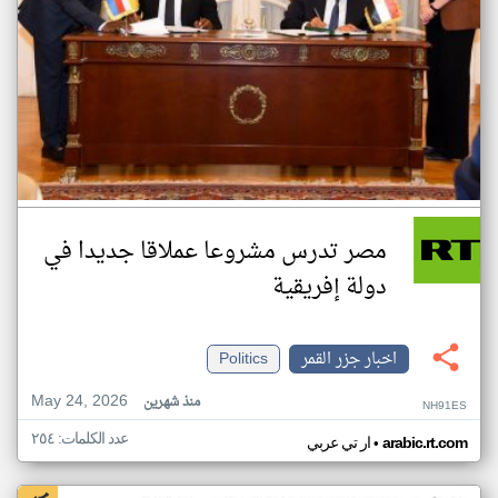
مصر تدرس مشروعا عملاقا جديدا في
دولة إفريقية
اخبار جزر القمر
Politics
May 24, 2026
منذ شهرين
NH91ES
عدد الكلمات: ٢٥٤
•
arabic.rt.com
ار تي عربي