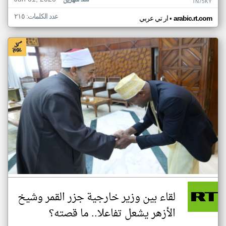
منذ شهرين
TN75KY
عدد الكلمات: ٢١٥
•
arabic.rt.com
ار تي عربي
لقاء بين وزير خارجية جزر القمر وشيخ
الأزهر يشعل تفاعلا.. ما قصته؟