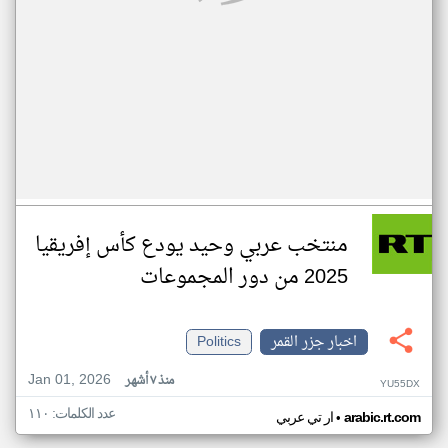
منتخب عربي وحيد يودع كأس إفريقيا
2025 من دور المجموعات
اخبار جزر القمر
Politics
Jan 01, 2026
منذ ٧ أشهر
YU55DX
عدد الكلمات: ١١٠
•
arabic.rt.com
ار تي عربي