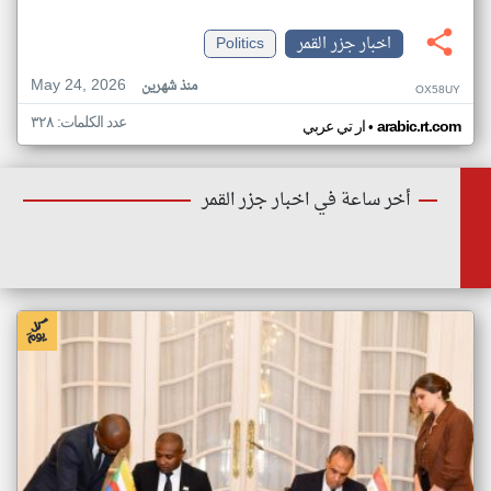
اخبار جزر القمر
Politics
May 24, 2026
منذ شهرين
OX58UY
عدد الكلمات: ٣٢٨
•
arabic.rt.com
ار تي عربي
أخر ساعة في اخبار جزر القمر