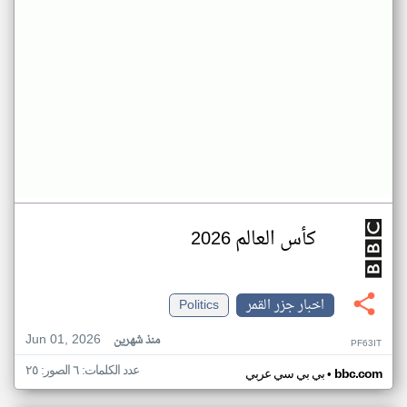
كأس العالم 2026
اخبار جزر القمر
Politics
Jun 01, 2026
منذ شهرين
PF63IT
عدد الكلمات: ٦ الصور: ٢٥
•
bbc.com
بي بي سي عربي