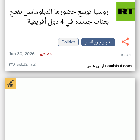
روسيا توسع حضورها الدبلوماسي بفتح
بعثات جديدة في 4 دول أفريقية
اخبار جزر القمر
Politics
Jun 30, 2026
منذ شهر
TG39ZI
عدد الكلمات: ٢٢٨
•
arabic.rt.com
ار تي عربي