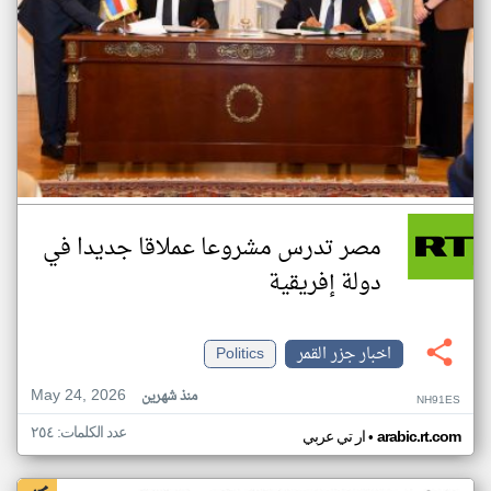
مصر تدرس مشروعا عملاقا جديدا في
دولة إفريقية
اخبار جزر القمر
Politics
May 24, 2026
منذ شهرين
NH91ES
عدد الكلمات: ٢٥٤
•
arabic.rt.com
ار تي عربي