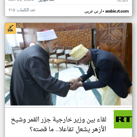
منذ شهرين
TN75KY
عدد الكلمات: ٢١٥
•
arabic.rt.com
ار تي عربي
لقاء بين وزير خارجية جزر القمر وشيخ
الأزهر يشعل تفاعلا.. ما قصته؟