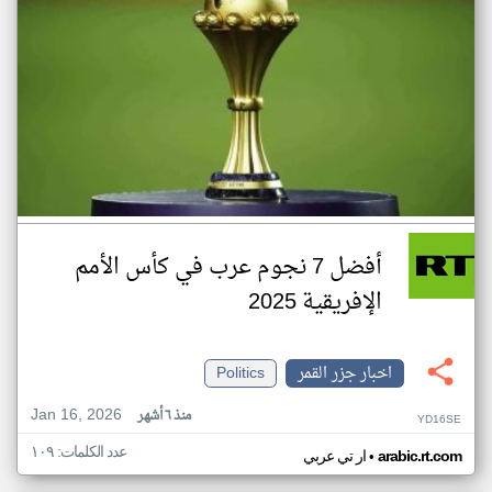
أفضل 7 نجوم عرب في كأس الأمم
الإفريقية 2025
اخبار جزر القمر
Politics
Jan 16, 2026
منذ ٦ أشهر
YD16SE
عدد الكلمات: ١٠٩
•
arabic.rt.com
ار تي عربي