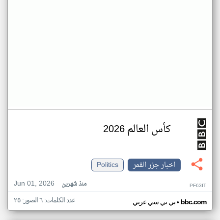
كأس العالم 2026
اخبار جزر القمر
Politics
Jun 01, 2026
منذ شهرين
PF63IT
عدد الكلمات: ٦ الصور: ٢٥
•
bbc.com
بي بي سي عربي