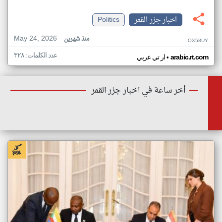
اخبار جزر القمر
Politics
May 24, 2026
منذ شهرين
OX58UY
عدد الكلمات: ٣٢٨
•
arabic.rt.com
ار تي عربي
أخر ساعة في اخبار جزر القمر