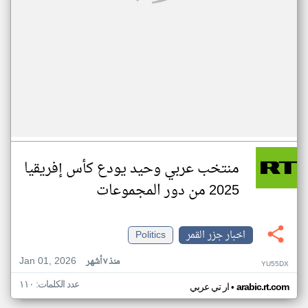
منتخب عربي وحيد يودع كأس إفريقيا
2025 من دور المجموعات
اخبار جزر القمر
Politics
Jan 01, 2026
منذ ٧ أشهر
YU55DX
عدد الكلمات: ١١٠
•
arabic.rt.com
ار تي عربي