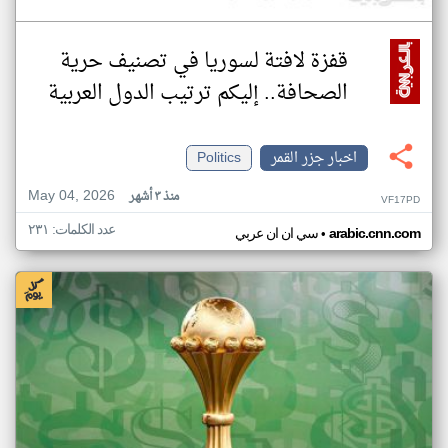
قفزة لافتة لسوريا في تصنيف حرية
الصحافة.. إليكم ترتيب الدول العربية
اخبار جزر القمر
Politics
May 04, 2026
منذ ٣ أشهر
VF17PD
عدد الكلمات: ٢٣١
•
arabic.cnn.com
سي ان ان عربي