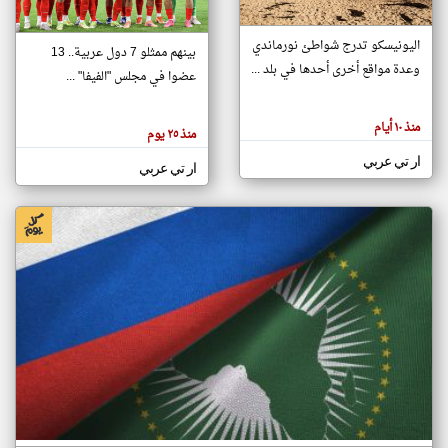
اليونيسكو تدرج شواطئ نورماندي
بينهم ممثلو 7 دول عربية.. 13
klyoum.com
وعدة مواقع أخرى أحدها في بلد ...
تغيير الدولة
عضوا في مجلس "الفيفا" ...
تعبر
مصادر الأخبار من جزر القمر
المقالات
الموجوده
اخبار جزر القمر على مدار الساعة
منذ ١٠ أيام
هنا عن
منذ ٢٥ يوم
وجهة
نظر
أهم اخبار جزر القمر العاجلة والمباشرة
ار تي عربي
كاتبيها.
ار تي عربي