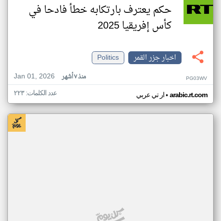
حكم يعترف بارتكابه خطأ فادحا في
كأس إفريقيا 2025
اخبار جزر القمر
Politics
Jan 01, 2026
منذ ٧ أشهر
PG03WV
عدد الكلمات: ٢٢٣
•
arabic.rt.com
ار تي عربي