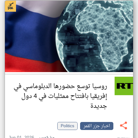
روسيا توسع حضورها الدبلوماسي في
إفريقيا بافتتاح ممثليات في 4 دول
جديدة
اخبار جزر القمر
Politics
Jun 01, 2026