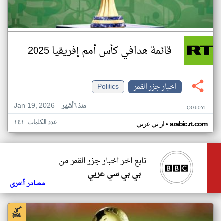
قائمة هدافي كأس أمم إفريقيا 2025
اخبار جزر القمر
Politics
Jan 19, 2026
منذ ٦ أشهر
QG60YL
عدد الكلمات: ١٤١
•
arabic.rt.com
ار تي عربي
تابع اخر اخبار جزر القمر من
بي بي سي عربي
مصادر أخرى