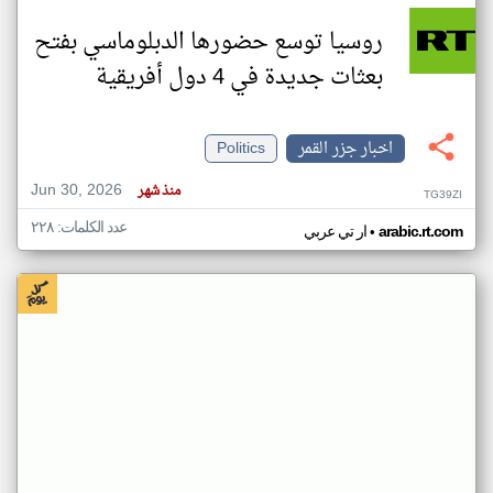
روسيا توسع حضورها الدبلوماسي بفتح
بعثات جديدة في 4 دول أفريقية
اخبار جزر القمر
Politics
Jun 30, 2026
منذ شهر
TG39ZI
عدد الكلمات: ٢٢٨
•
arabic.rt.com
ار تي عربي