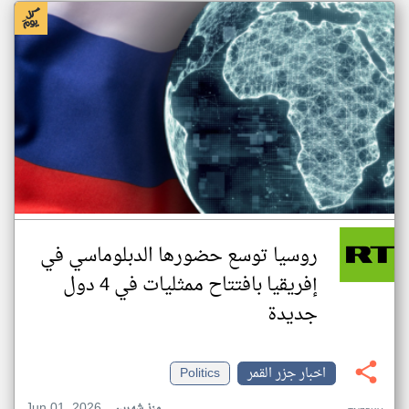
روسيا توسع حضورها الدبلوماسي في
إفريقيا بافتتاح ممثليات في 4 دول
جديدة
اخبار جزر القمر
Politics
Jun 01, 2026