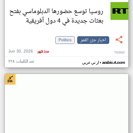
روسيا توسع حضورها الدبلوماسي بفتح
بعثات جديدة في 4 دول أفريقية
اخبار جزر القمر
Politics
Jun 30, 2026
منذ شهر
TG39ZI
عدد الكلمات: ٢٢٨
•
arabic.rt.com
ار تي عربي