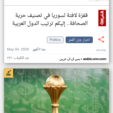
قفزة لافتة لسوريا في تصنيف حرية
الصحافة.. إليكم ترتيب الدول العربية
اخبار جزر القمر
Politics
May 04, 2026
منذ ٣ أشهر
VF17PD
عدد الكلمات: ٢٣١
•
arabic.cnn.com
سي ان ان عربي