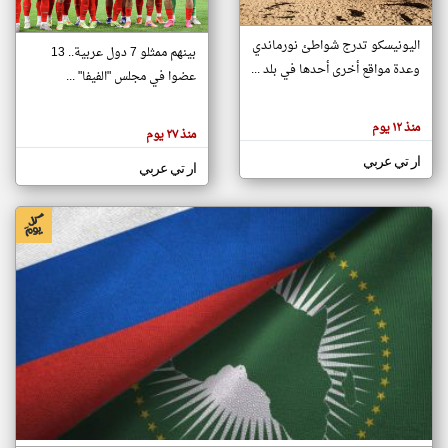
اليونيسكو تدرج شواطئ نورماندي
بينهم ممثلو 7 دول عربية.. 13
klyoum.com
وعدة مواقع أخرى أحدها في بلد ...
تغيير الدولة
عضوا في مجلس "الفيفا" ...
تعبر
مصادر الأخبار من جزر القمر
المقالات
الموجوده
اخبار جزر القمر على مدار الساعة
منذ ١٢ يوم
هنا عن
منذ ٢٧ يوم
وجهة
نظر
أهم اخبار جزر القمر العاجلة والمباشرة
ار تي عربي
كاتبيها.
ار تي عربي