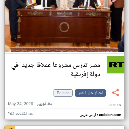
مصر تدرس مشروعا عملاقا جديدا في
دولة إفريقية
اخبار جزر القمر
Politics
May 24, 2026
منذ شهرين
NH91ES
عدد الكلمات: ٢٥٤
•
arabic.rt.com
ار تي عربي