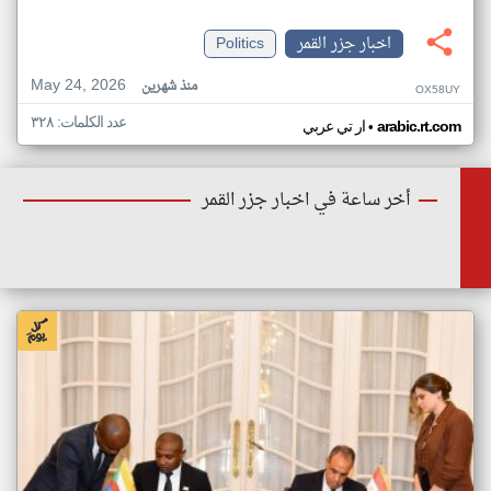
اخبار جزر القمر
Politics
May 24, 2026
منذ شهرين
OX58UY
عدد الكلمات: ٣٢٨
•
arabic.rt.com
ار تي عربي
أخر ساعة في اخبار جزر القمر