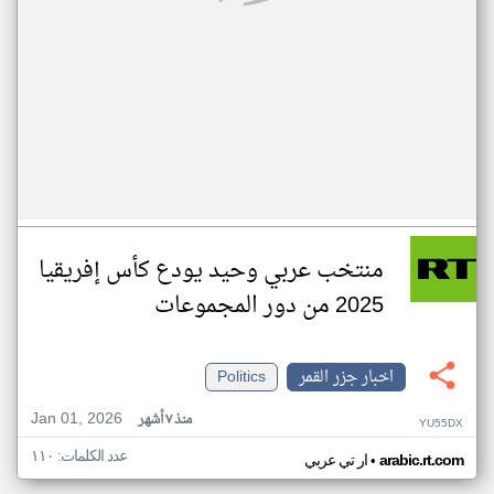
منتخب عربي وحيد يودع كأس إفريقيا
2025 من دور المجموعات
اخبار جزر القمر
Politics
Jan 01, 2026
منذ ٧ أشهر
YU55DX
عدد الكلمات: ١١٠
•
arabic.rt.com
ار تي عربي