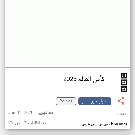
كأس العالم 2026
اخبار جزر القمر
Politics
Jun 01, 2026
منذ شهرين
PF63IT
عدد الكلمات: ٦ الصور: ٢٥
•
bbc.com
بي بي سي عربي