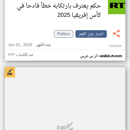
حكم يعترف بارتكابه خطأ فادحا في
كأس إفريقيا 2025
اخبار جزر القمر
Politics
Jan 01, 2026
منذ ٧ أشهر
PG03WV
عدد الكلمات: ٢٢٣
•
arabic.rt.com
ار تي عربي