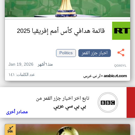
قائمة هدافي كأس أمم إفريقيا 2025
اخبار جزر القمر
Politics
Jan 19, 2026
منذ ٦ أشهر
QG60YL
عدد الكلمات: ١٤١
•
arabic.rt.com
ار تي عربي
تابع اخر اخبار جزر القمر من
بي بي سي عربي
مصادر أخرى