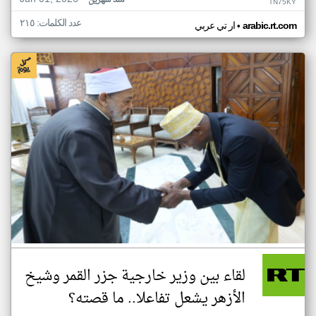
منذ شهرين
TN75KY
عدد الكلمات: ٢١٥
•
arabic.rt.com
ار تي عربي
لقاء بين وزير خارجية جزر القمر وشيخ
الأزهر يشعل تفاعلا.. ما قصته؟