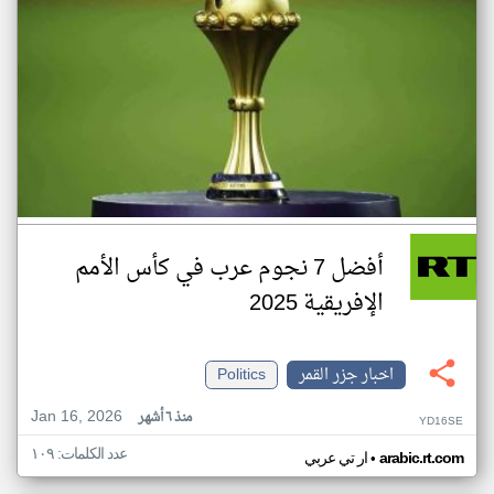
أفضل 7 نجوم عرب في كأس الأمم
الإفريقية 2025
اخبار جزر القمر
Politics
Jan 16, 2026
منذ ٦ أشهر
YD16SE
عدد الكلمات: ١٠٩
•
arabic.rt.com
ار تي عربي