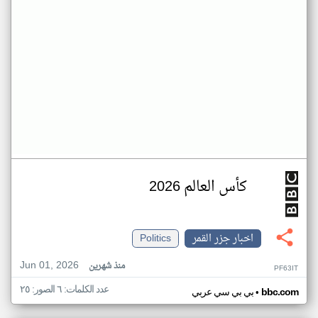
كأس العالم 2026
اخبار جزر القمر
Politics
Jun 01, 2026
منذ شهرين
PF63IT
عدد الكلمات: ٦ الصور: ٢٥
•
bbc.com
بي بي سي عربي