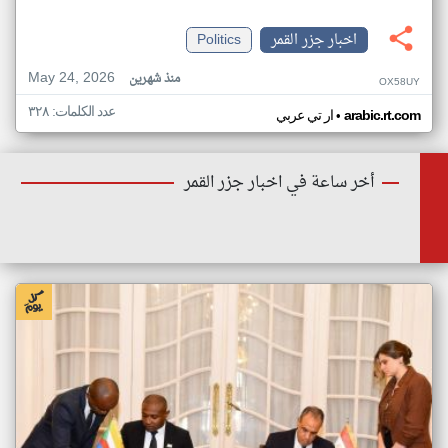
اخبار جزر القمر
Politics
May 24, 2026
منذ شهرين
OX58UY
عدد الكلمات: ٣٢٨
•
arabic.rt.com
ار تي عربي
أخر ساعة في اخبار جزر القمر