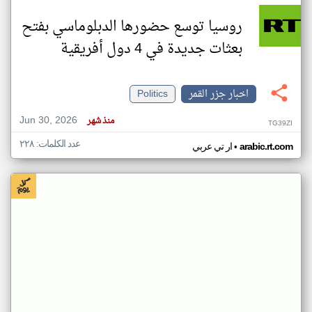
روسيا توسع حضورها الدبلوماسي بفتح
بعثات جديدة في 4 دول أفريقية
اخبار جزر القمر
Politics
Jun 30, 2026
منذ شهر
TG39ZI
عدد الكلمات: ٢٢٨
•
arabic.rt.com
ار تي عربي