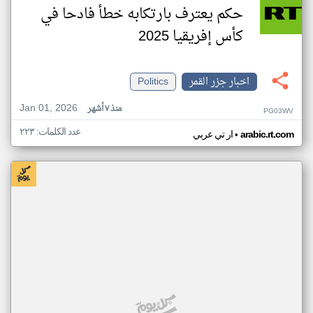
حكم يعترف بارتكابه خطأ فادحا في
كأس إفريقيا 2025
اخبار جزر القمر
Politics
Jan 01, 2026
منذ ٧ أشهر
PG03WV
عدد الكلمات: ٢٢٣
•
arabic.rt.com
ار تي عربي