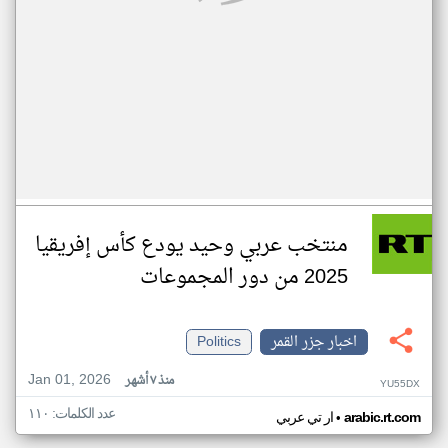
منتخب عربي وحيد يودع كأس إفريقيا
2025 من دور المجموعات
اخبار جزر القمر
Politics
Jan 01, 2026
منذ ٧ أشهر
YU55DX
عدد الكلمات: ١١٠
•
arabic.rt.com
ار تي عربي