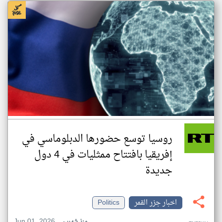
روسيا توسع حضورها الدبلوماسي في
إفريقيا بافتتاح ممثليات في 4 دول
جديدة
اخبار جزر القمر
Politics
Jun 01, 2026