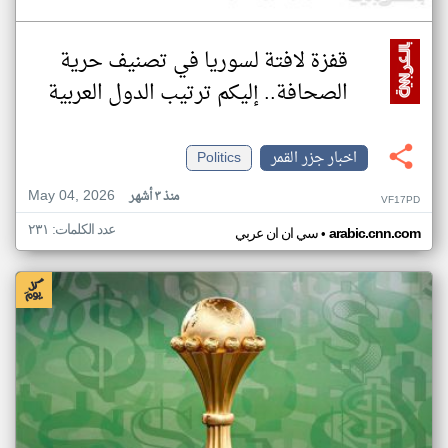
قفزة لافتة لسوريا في تصنيف حرية
الصحافة.. إليكم ترتيب الدول العربية
اخبار جزر القمر
Politics
May 04, 2026
منذ ٣ أشهر
VF17PD
عدد الكلمات: ٢٣١
•
arabic.cnn.com
سي ان ان عربي