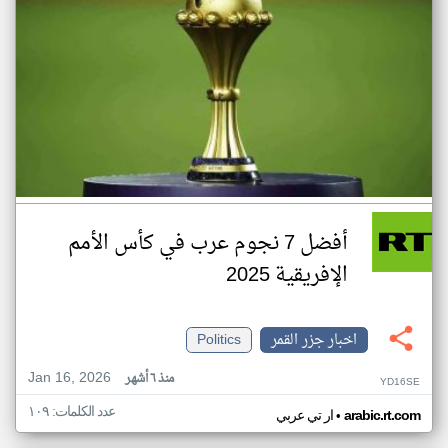
أفضل 7 نجوم عرب في كأس الأمم
الإفريقية 2025
اخبار جزر القمر
Politics
Jan 16, 2026
منذ ٦ أشهر
YD16SE
عدد الكلمات: ١٠٩
•
arabic.rt.com
ار تي عربي