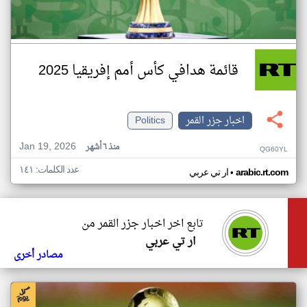
قائمة هدافي كأس أمم إفريقيا 2025
اخبار جزر القمر
Politics
Jan 19, 2026
منذ ٦ أشهر
QG60YL
عدد الكلمات: ١٤١
•
arabic.rt.com
ار تي عربي
تابع اخر اخبار جزر القمر من
ار تي عربي
مصادر أخرى