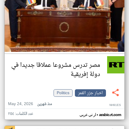
مصر تدرس مشروعا عملاقا جديدا في
دولة إفريقية
اخبار جزر القمر
Politics
May 24, 2026
منذ شهرين
NH91ES
عدد الكلمات: ٢٥٤
•
arabic.rt.com
ار تي عربي