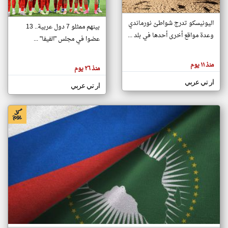
اليونيسكو تدرج شواطئ نورماندي
بينهم ممثلو 7 دول عربية.. 13
klyoum.com
وعدة مواقع أخرى أحدها في بلد ...
تغيير الدولة
عضوا في مجلس "الفيفا" ...
تعبر
مصادر الأخبار من جزر القمر
المقالات
الموجوده
اخبار جزر القمر على مدار الساعة
منذ ١١ يوم
هنا عن
منذ ٢٦ يوم
وجهة
نظر
أهم اخبار جزر القمر العاجلة والمباشرة
ار تي عربي
كاتبيها.
ار تي عربي