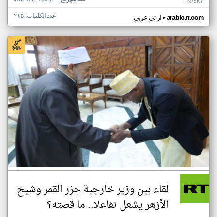
منذ شهرين
TN75KY
عدد الكلمات: ٢١٥
•
arabic.rt.com
ار تي عربي
لقاء بين وزير خارجية جزر القمر وشيخ
الأزهر يشعل تفاعلا.. ما قصته؟