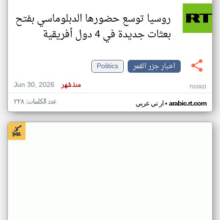
روسيا توسع حضورها الدبلوماسي بفتح
بعثات جديدة في 4 دول أفريقية
اخبار جزر القمر
Politics
Jun 30, 2026
منذ شهر
TG39ZI
عدد الكلمات: ٢٢٨
•
arabic.rt.com
ار تي عربي