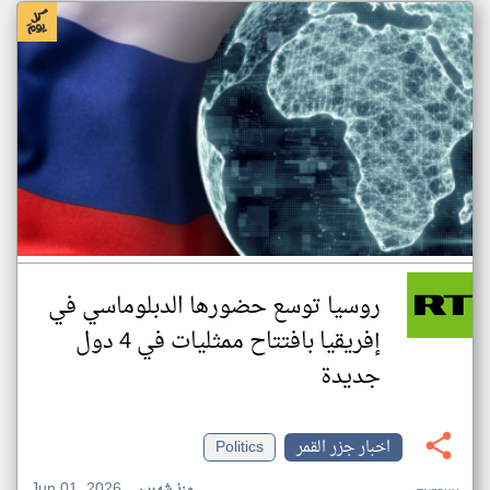
روسيا توسع حضورها الدبلوماسي في
إفريقيا بافتتاح ممثليات في 4 دول
جديدة
اخبار جزر القمر
Politics
Jun 01, 2026