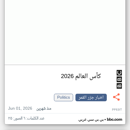
كأس العالم 2026
اخبار جزر القمر
Politics
Jun 01, 2026
منذ شهرين
PF63IT
عدد الكلمات: ٦ الصور: ٢٥
•
bbc.com
بي بي سي عربي