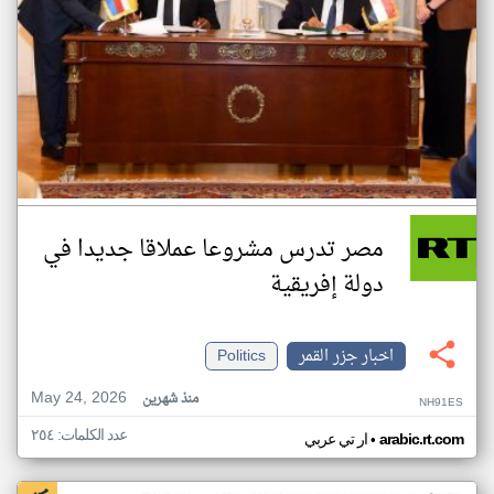
مصر تدرس مشروعا عملاقا جديدا في
دولة إفريقية
اخبار جزر القمر
Politics
May 24, 2026
منذ شهرين
NH91ES
عدد الكلمات: ٢٥٤
•
arabic.rt.com
ار تي عربي