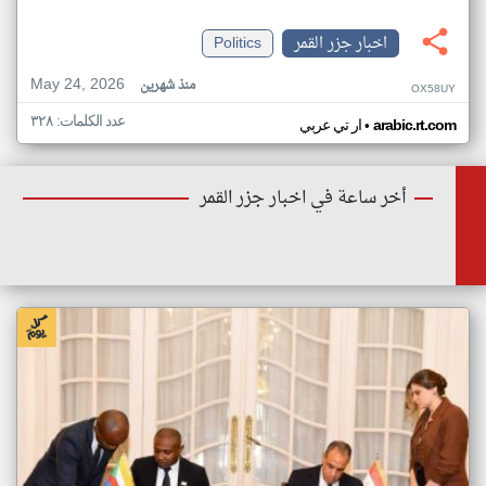
اخبار جزر القمر
Politics
May 24, 2026
منذ شهرين
OX58UY
عدد الكلمات: ٣٢٨
•
arabic.rt.com
ار تي عربي
أخر ساعة في اخبار جزر القمر