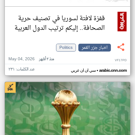
قفزة لافتة لسوريا في تصنيف حرية
الصحافة.. إليكم ترتيب الدول العربية
اخبار جزر القمر
Politics
May 04, 2026
منذ ٣ أشهر
VF17PD
عدد الكلمات: ٢٣١
•
arabic.cnn.com
سي ان ان عربي