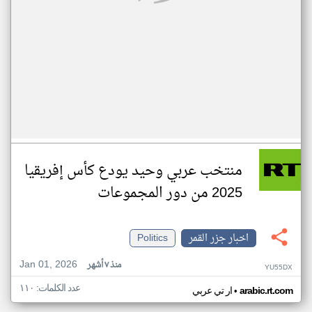
منتخب عربي وحيد يودع كأس إفريقيا
2025 من دور المجموعات
اخبار جزر القمر
Politics
Jan 01, 2026
منذ ٧ أشهر
YU55DX
عدد الكلمات: ١١٠
•
arabic.rt.com
ار تي عربي