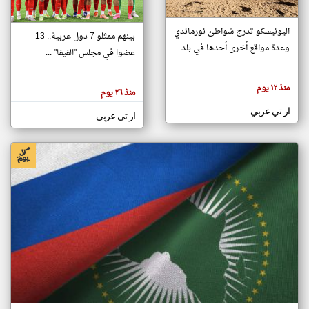
اليونيسكو تدرج شواطئ نورماندي
بينهم ممثلو 7 دول عربية.. 13
klyoum.com
وعدة مواقع أخرى أحدها في بلد ...
تغيير الدولة
عضوا في مجلس "الفيفا" ...
تعبر
مصادر الأخبار من جزر القمر
المقالات
الموجوده
اخبار جزر القمر على مدار الساعة
منذ ١٢ يوم
هنا عن
منذ ٢٦ يوم
وجهة
نظر
أهم اخبار جزر القمر العاجلة والمباشرة
ار تي عربي
كاتبيها.
ار تي عربي