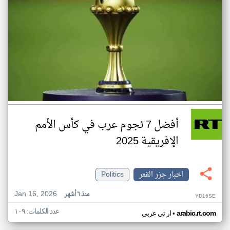
أفضل 7 نجوم عرب في كأس الأمم
الإفريقية 2025
اخبار جزر القمر
Politics
Jan 16, 2026
منذ ٦ أشهر
YD16SE
عدد الكلمات: ١٠٩
•
arabic.rt.com
ار تي عربي