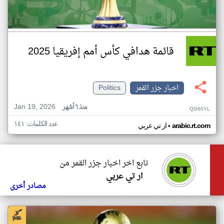
قائمة هدافي كأس أمم إفريقيا 2025
اخبار جزر القمر
Politics
Jan 19, 2026
منذ ٦ أشهر
QG60YL
عدد الكلمات: ١٤١
•
arabic.rt.com
ار تي عربي
تابع اخر اخبار جزر القمر من
ار تي عربي
مصادر أخرى