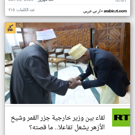
منذ شهرين
TN75KY
عدد الكلمات: ٢١٥
•
arabic.rt.com
ار تي عربي
لقاء بين وزير خارجية جزر القمر وشيخ
الأزهر يشعل تفاعلا.. ما قصته؟