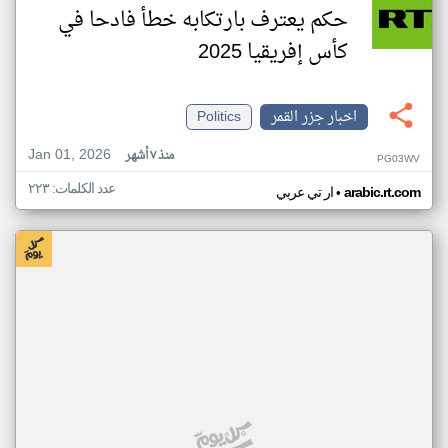
حكم يعترف بارتكابه خطأ فادحا في
كأس إفريقيا 2025
اخبار جزر القمر
Politics
Jan 01, 2026
منذ ٧ أشهر
PG03WV
عدد الكلمات: ٢٢٣
•
arabic.rt.com
ار تي عربي