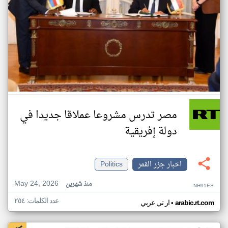
مصر تدرس مشروعا عملاقا جديدا في
دولة إفريقية
اخبار جزر القمر
Politics
May 24, 2026
منذ شهرين
NH91ES
عدد الكلمات: ٢٥٤
•
arabic.rt.com
ار تي عربي