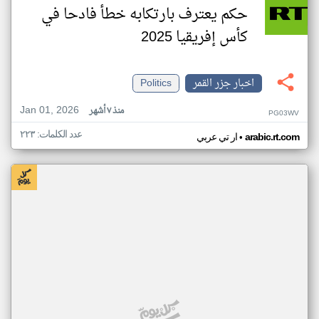
حكم يعترف بارتكابه خطأ فادحا في
كأس إفريقيا 2025
اخبار جزر القمر
Politics
Jan 01, 2026
منذ ٧ أشهر
PG03WV
عدد الكلمات: ٢٢٣
•
arabic.rt.com
ار تي عربي