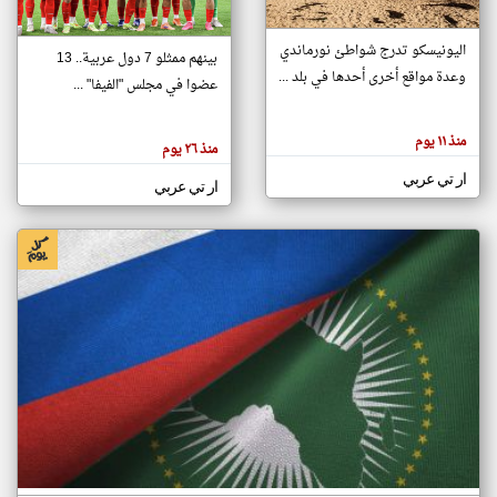
اليونيسكو تدرج شواطئ نورماندي
بينهم ممثلو 7 دول عربية.. 13
klyoum.com
وعدة مواقع أخرى أحدها في بلد ...
تغيير الدولة
عضوا في مجلس "الفيفا" ...
تعبر
مصادر الأخبار من جزر القمر
المقالات
الموجوده
اخبار جزر القمر على مدار الساعة
منذ ١١ يوم
هنا عن
منذ ٢٦ يوم
وجهة
نظر
أهم اخبار جزر القمر العاجلة والمباشرة
ار تي عربي
كاتبيها.
ار تي عربي