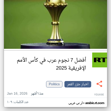
أفضل 7 نجوم عرب في كأس الأمم
الإفريقية 2025
اخبار جزر القمر
Politics
Jan 16, 2026
منذ ٦ أشهر
YD16SE
عدد الكلمات: ١٠٩
•
arabic.rt.com
ار تي عربي