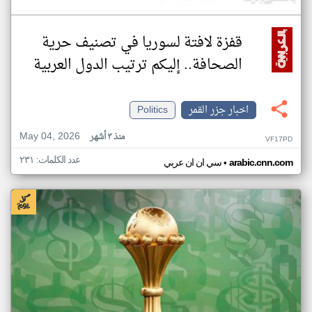
قفزة لافتة لسوريا في تصنيف حرية
الصحافة.. إليكم ترتيب الدول العربية
اخبار جزر القمر
Politics
May 04, 2026
منذ ٣ أشهر
VF17PD
عدد الكلمات: ٢٣١
•
arabic.cnn.com
سي ان ان عربي