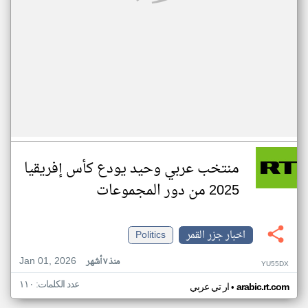
منتخب عربي وحيد يودع كأس إفريقيا
2025 من دور المجموعات
اخبار جزر القمر
Politics
Jan 01, 2026
منذ ٧ أشهر
YU55DX
عدد الكلمات: ١١٠
•
arabic.rt.com
ار تي عربي