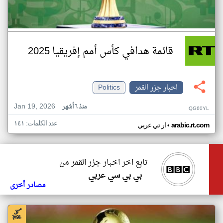
قائمة هدافي كأس أمم إفريقيا 2025
اخبار جزر القمر
Politics
Jan 19, 2026
منذ ٦ أشهر
QG60YL
عدد الكلمات: ١٤١
•
arabic.rt.com
ار تي عربي
تابع اخر اخبار جزر القمر من
بي بي سي عربي
مصادر أخرى