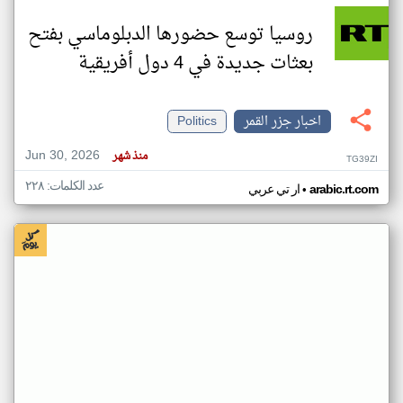
روسيا توسع حضورها الدبلوماسي بفتح
بعثات جديدة في 4 دول أفريقية
اخبار جزر القمر
Politics
Jun 30, 2026
منذ شهر
TG39ZI
عدد الكلمات: ٢٢٨
•
arabic.rt.com
ار تي عربي