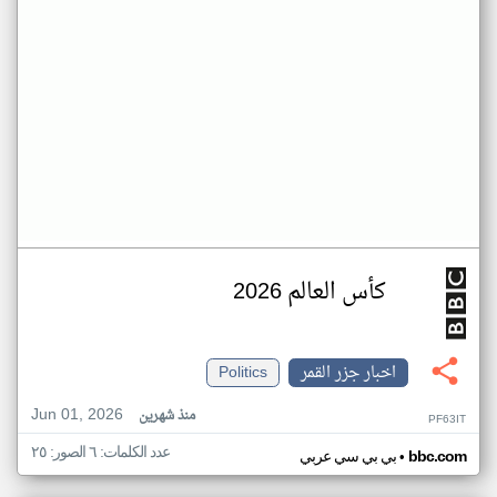
كأس العالم 2026
اخبار جزر القمر
Politics
Jun 01, 2026
منذ شهرين
PF63IT
عدد الكلمات: ٦ الصور: ٢٥
•
bbc.com
بي بي سي عربي