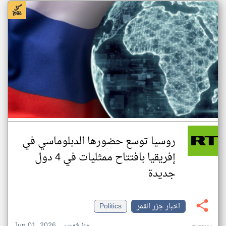
روسيا توسع حضورها الدبلوماسي في
إفريقيا بافتتاح ممثليات في 4 دول
جديدة
اخبار جزر القمر
Politics
Jun 01, 2026