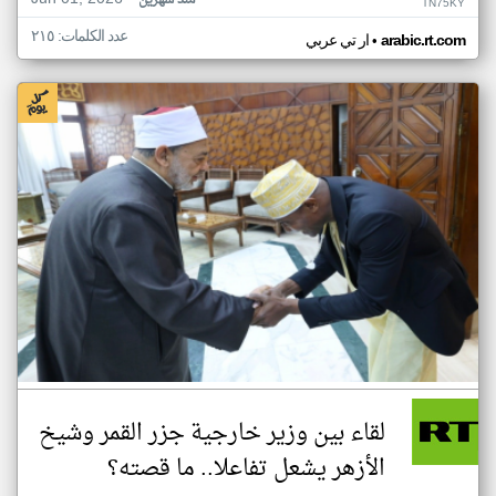
منذ شهرين
TN75KY
عدد الكلمات: ٢١٥
•
arabic.rt.com
ار تي عربي
لقاء بين وزير خارجية جزر القمر وشيخ
الأزهر يشعل تفاعلا.. ما قصته؟