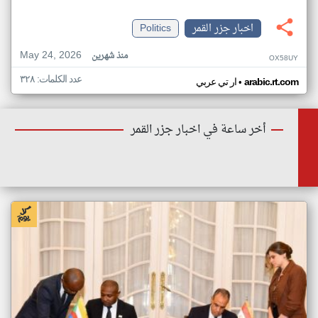
اخبار جزر القمر
Politics
May 24, 2026
منذ شهرين
OX58UY
عدد الكلمات: ٣٢٨
•
arabic.rt.com
ار تي عربي
أخر ساعة في اخبار جزر القمر