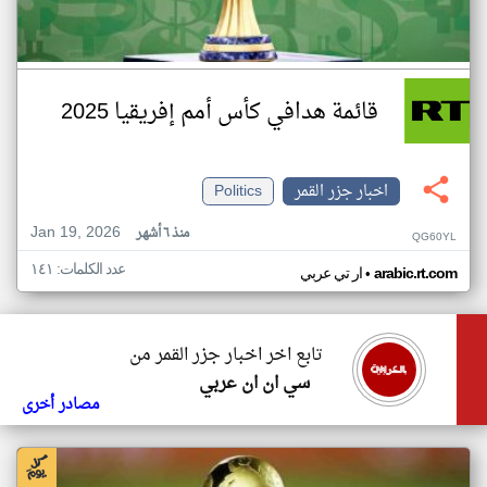
قائمة هدافي كأس أمم إفريقيا 2025
اخبار جزر القمر
Politics
Jan 19, 2026
منذ ٦ أشهر
QG60YL
عدد الكلمات: ١٤١
•
arabic.rt.com
ار تي عربي
تابع اخر اخبار جزر القمر من
سي ان ان عربي
مصادر أخرى