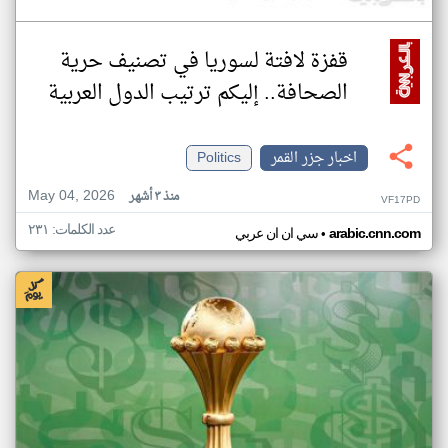
قفزة لافتة لسوريا في تصنيف حرية
الصحافة.. إليكم ترتيب الدول العربية
اخبار جزر القمر
Politics
May 04, 2026
منذ ٣ أشهر
VF17PD
عدد الكلمات: ٢٣١
•
arabic.cnn.com
سي ان ان عربي