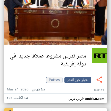
مصر تدرس مشروعا عملاقا جديدا في
دولة إفريقية
اخبار جزر القمر
Politics
May 24, 2026
منذ شهرين
NH91ES
عدد الكلمات: ٢٥٤
•
arabic.rt.com
ار تي عربي