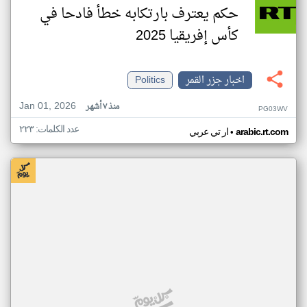
حكم يعترف بارتكابه خطأ فادحا في
كأس إفريقيا 2025
اخبار جزر القمر
Politics
Jan 01, 2026
منذ ٧ أشهر
PG03WV
عدد الكلمات: ٢٢٣
•
arabic.rt.com
ار تي عربي