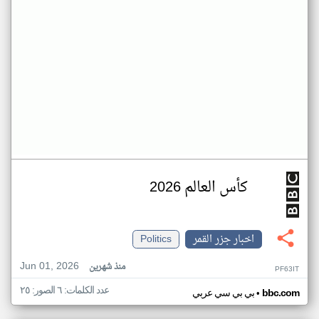
كأس العالم 2026
اخبار جزر القمر
Politics
Jun 01, 2026
منذ شهرين
PF63IT
عدد الكلمات: ٦ الصور: ٢٥
•
bbc.com
بي بي سي عربي