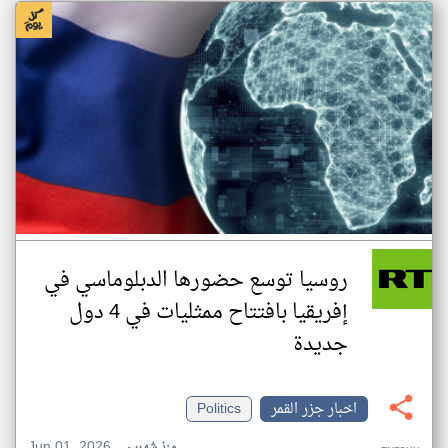
روسيا توسع حضورها الدبلوماسي في
إفريقيا بافتتاح ممثليات في 4 دول
جديدة
اخبار جزر القمر
Politics
Jun 01, 2026