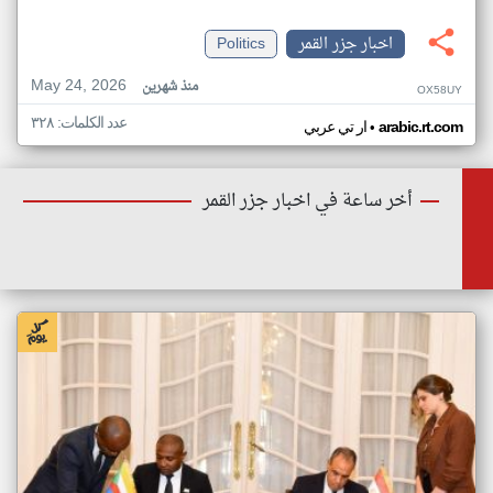
اخبار جزر القمر
Politics
May 24, 2026
منذ شهرين
OX58UY
عدد الكلمات: ٣٢٨
•
arabic.rt.com
ار تي عربي
أخر ساعة في اخبار جزر القمر