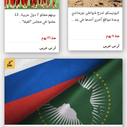
اليونيسكو تدرج شواطئ نورماندي
بينهم ممثلو 7 دول عربية.. 13
klyoum.com
وعدة مواقع أخرى أحدها في بلد ...
تغيير الدولة
عضوا في مجلس "الفيفا" ...
تعبر
مصادر الأخبار من جزر القمر
المقالات
الموجوده
اخبار جزر القمر على مدار الساعة
منذ ١١ يوم
هنا عن
منذ ٢٦ يوم
وجهة
نظر
أهم اخبار جزر القمر العاجلة والمباشرة
ار تي عربي
كاتبيها.
ار تي عربي