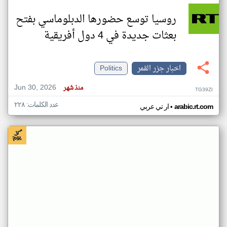
روسيا توسع حضورها الدبلوماسي بفتح
بعثات جديدة في 4 دول أفريقية
اخبار جزر القمر
Politics
Jun 30, 2026
منذ شهر
TG39ZI
عدد الكلمات: ٢٢٨
•
arabic.rt.com
ار تي عربي