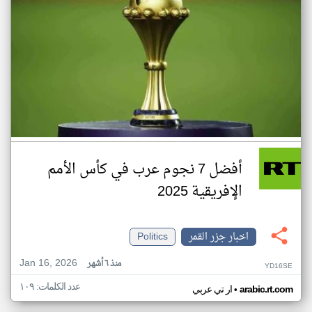
أفضل 7 نجوم عرب في كأس الأمم
الإفريقية 2025
اخبار جزر القمر
Politics
Jan 16, 2026
منذ ٦ أشهر
YD16SE
عدد الكلمات: ١٠٩
•
arabic.rt.com
ار تي عربي