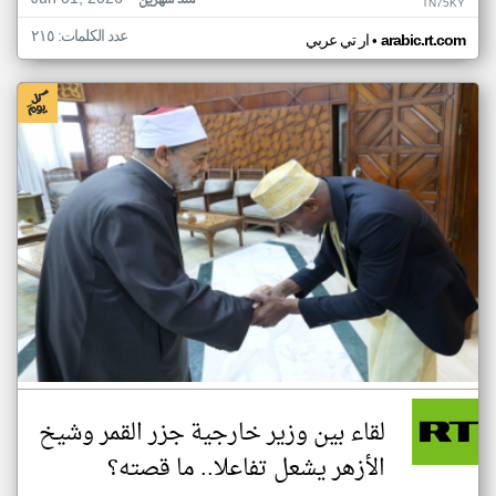
منذ شهرين
TN75KY
عدد الكلمات: ٢١٥
•
arabic.rt.com
ار تي عربي
لقاء بين وزير خارجية جزر القمر وشيخ
الأزهر يشعل تفاعلا.. ما قصته؟