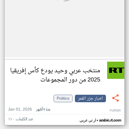
منتخب عربي وحيد يودع كأس إفريقيا
2025 من دور المجموعات
اخبار جزر القمر
Politics
Jan 01, 2026
منذ ٧ أشهر
YU55DX
عدد الكلمات: ١١٠
•
arabic.rt.com
ار تي عربي