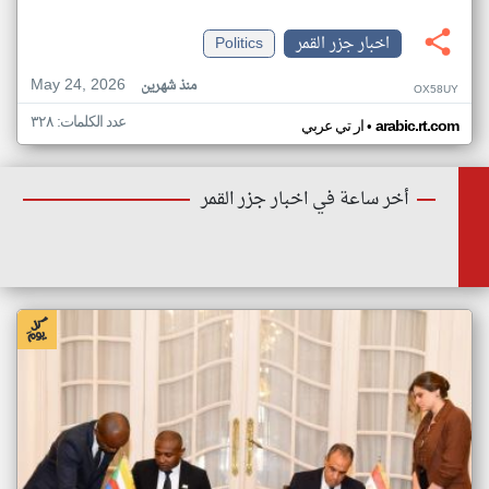
اخبار جزر القمر
Politics
May 24, 2026
منذ شهرين
OX58UY
عدد الكلمات: ٣٢٨
•
arabic.rt.com
ار تي عربي
أخر ساعة في اخبار جزر القمر