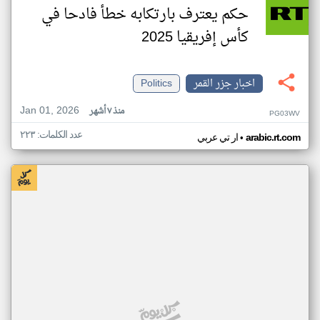
حكم يعترف بارتكابه خطأ فادحا في
كأس إفريقيا 2025
اخبار جزر القمر
Politics
Jan 01, 2026
منذ ٧ أشهر
PG03WV
عدد الكلمات: ٢٢٣
•
arabic.rt.com
ار تي عربي