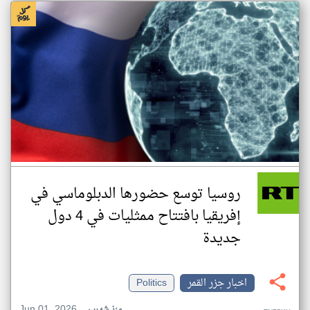
روسيا توسع حضورها الدبلوماسي في
إفريقيا بافتتاح ممثليات في 4 دول
جديدة
اخبار جزر القمر
Politics
Jun 01, 2026