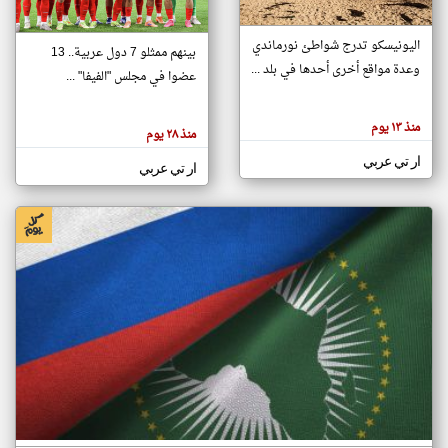
اليونيسكو تدرج شواطئ نورماندي
بينهم ممثلو 7 دول عربية.. 13
klyoum.com
وعدة مواقع أخرى أحدها في بلد ...
تغيير الدولة
عضوا في مجلس "الفيفا" ...
تعبر
مصادر الأخبار من جزر القمر
المقالات
الموجوده
اخبار جزر القمر على مدار الساعة
منذ ١٣ يوم
هنا عن
منذ ٢٨ يوم
وجهة
نظر
أهم اخبار جزر القمر العاجلة والمباشرة
ار تي عربي
كاتبيها.
ار تي عربي