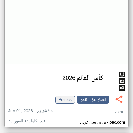
كأس العالم 2026
اخبار جزر القمر
Politics
Jun 01, 2026
منذ شهرين
PF63IT
عدد الكلمات: ٦ الصور: ٢٥
•
bbc.com
بي بي سي عربي