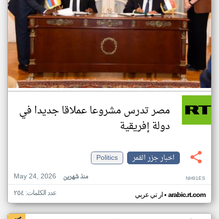
مصر تدرس مشروعا عملاقا جديدا في
دولة إفريقية
اخبار جزر القمر
Politics
May 24, 2026
منذ شهرين
NH91ES
عدد الكلمات: ٢٥٤
•
arabic.rt.com
ار تي عربي