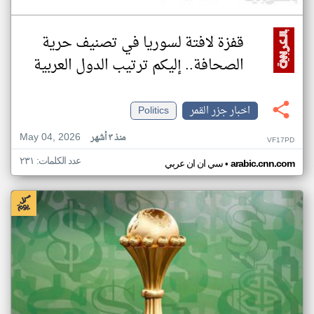
قفزة لافتة لسوريا في تصنيف حرية
الصحافة.. إليكم ترتيب الدول العربية
اخبار جزر القمر
Politics
May 04, 2026
منذ ٣ أشهر
VF17PD
عدد الكلمات: ٢٣١
•
arabic.cnn.com
سي ان ان عربي