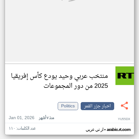
منتخب عربي وحيد يودع كأس إفريقيا
2025 من دور المجموعات
اخبار جزر القمر
Politics
Jan 01, 2026
منذ ٧ أشهر
YU55DX
عدد الكلمات: ١١٠
•
arabic.rt.com
ار تي عربي