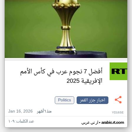
أفضل 7 نجوم عرب في كأس الأمم
الإفريقية 2025
اخبار جزر القمر
Politics
Jan 16, 2026
منذ ٦ أشهر
YD16SE
عدد الكلمات: ١٠٩
•
arabic.rt.com
ار تي عربي