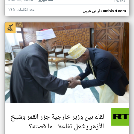
منذ شهرين
TN75KY
عدد الكلمات: ٢١٥
•
arabic.rt.com
ار تي عربي
لقاء بين وزير خارجية جزر القمر وشيخ
الأزهر يشعل تفاعلا.. ما قصته؟