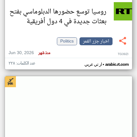
روسيا توسع حضورها الدبلوماسي بفتح
بعثات جديدة في 4 دول أفريقية
اخبار جزر القمر
Politics
Jun 30, 2026
منذ شهر
TG39ZI
عدد الكلمات: ٢٢٨
•
arabic.rt.com
ار تي عربي