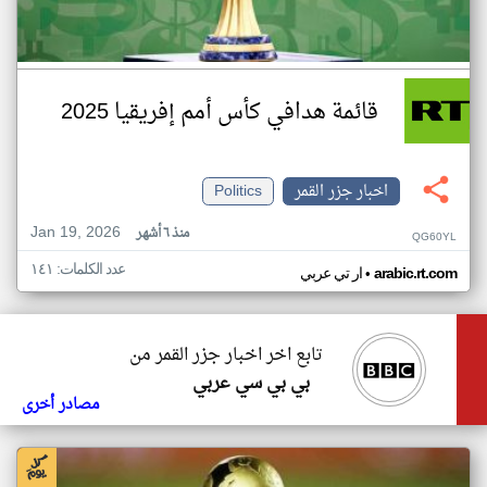
قائمة هدافي كأس أمم إفريقيا 2025
اخبار جزر القمر
Politics
Jan 19, 2026
منذ ٦ أشهر
QG60YL
عدد الكلمات: ١٤١
•
arabic.rt.com
ار تي عربي
تابع اخر اخبار جزر القمر من
بي بي سي عربي
مصادر أخرى