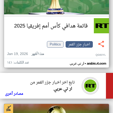
قائمة هدافي كأس أمم إفريقيا 2025
اخبار جزر القمر
Politics
Jan 19, 2026
منذ ٦ أشهر
QG60YL
عدد الكلمات: ١٤١
•
arabic.rt.com
ار تي عربي
تابع اخر اخبار جزر القمر من
ار تي عربي
مصادر أخرى