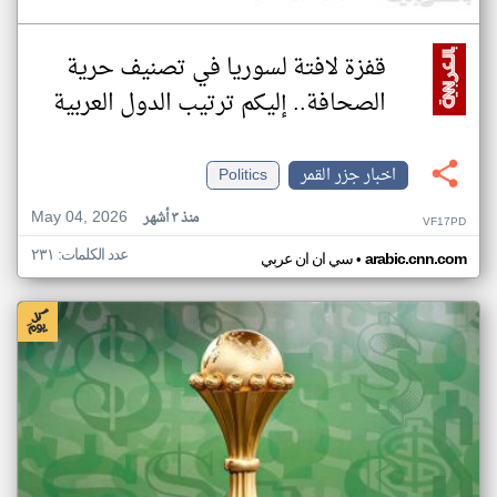
قفزة لافتة لسوريا في تصنيف حرية
الصحافة.. إليكم ترتيب الدول العربية
اخبار جزر القمر
Politics
May 04, 2026
منذ ٣ أشهر
VF17PD
عدد الكلمات: ٢٣١
•
arabic.cnn.com
سي ان ان عربي