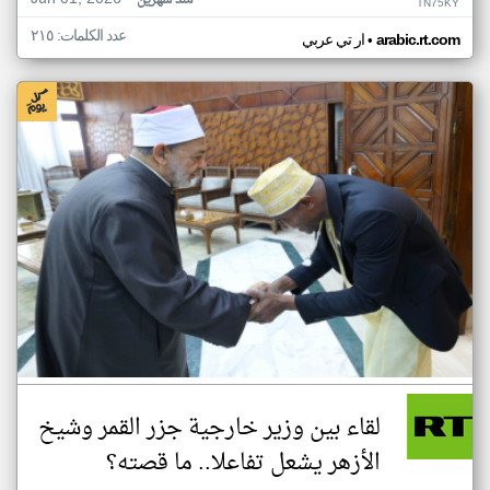
منذ شهرين
TN75KY
عدد الكلمات: ٢١٥
•
arabic.rt.com
ار تي عربي
لقاء بين وزير خارجية جزر القمر وشيخ
الأزهر يشعل تفاعلا.. ما قصته؟