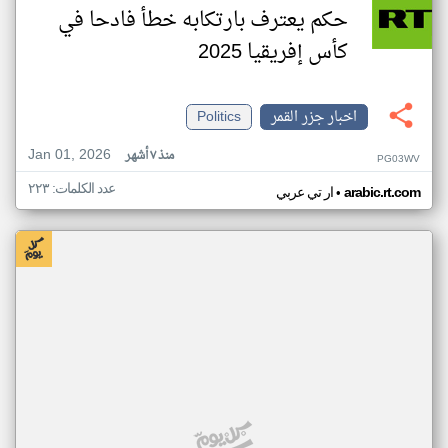
حكم يعترف بارتكابه خطأ فادحا في
كأس إفريقيا 2025
اخبار جزر القمر
Politics
Jan 01, 2026
منذ ٧ أشهر
PG03WV
عدد الكلمات: ٢٢٣
•
arabic.rt.com
ار تي عربي