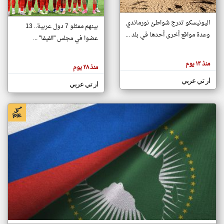
اليونيسكو تدرج شواطئ نورماندي
بينهم ممثلو 7 دول عربية.. 13
klyoum.com
وعدة مواقع أخرى أحدها في بلد ...
تغيير الدولة
عضوا في مجلس "الفيفا" ...
تعبر
مصادر الأخبار من جزر القمر
المقالات
الموجوده
اخبار جزر القمر على مدار الساعة
منذ ١٣ يوم
هنا عن
منذ ٢٨ يوم
وجهة
نظر
أهم اخبار جزر القمر العاجلة والمباشرة
ار تي عربي
كاتبيها.
ار تي عربي