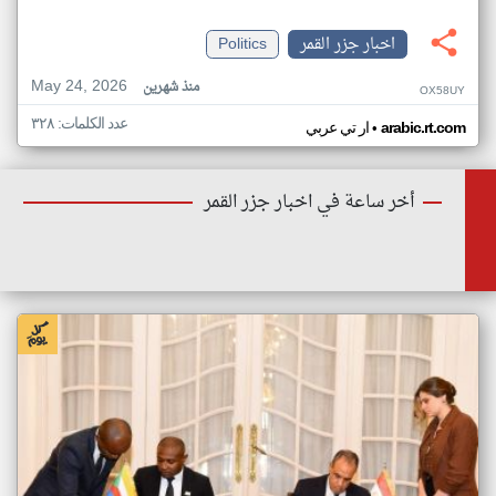
اخبار جزر القمر
Politics
May 24, 2026
منذ شهرين
OX58UY
عدد الكلمات: ٣٢٨
•
arabic.rt.com
ار تي عربي
أخر ساعة في اخبار جزر القمر