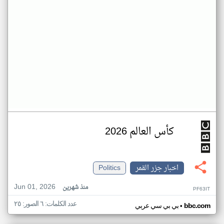
كأس العالم 2026
اخبار جزر القمر
Politics
Jun 01, 2026
منذ شهرين
PF63IT
عدد الكلمات: ٦ الصور: ٢٥
•
bbc.com
بي بي سي عربي