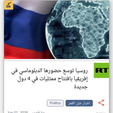
روسيا توسع حضورها الدبلوماسي في
إفريقيا بافتتاح ممثليات في 4 دول
جديدة
اخبار جزر القمر
Politics
Jun 01, 2026