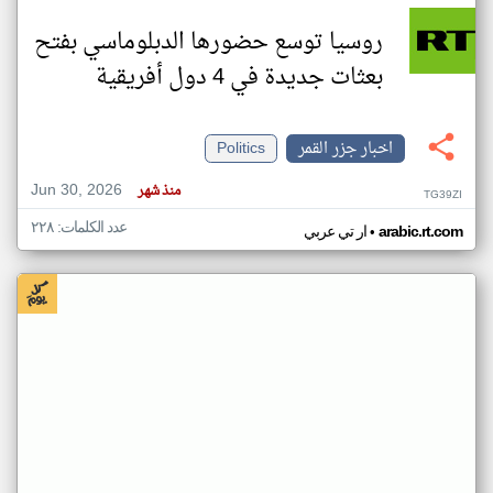
روسيا توسع حضورها الدبلوماسي بفتح
بعثات جديدة في 4 دول أفريقية
اخبار جزر القمر
Politics
Jun 30, 2026
منذ شهر
TG39ZI
عدد الكلمات: ٢٢٨
•
arabic.rt.com
ار تي عربي