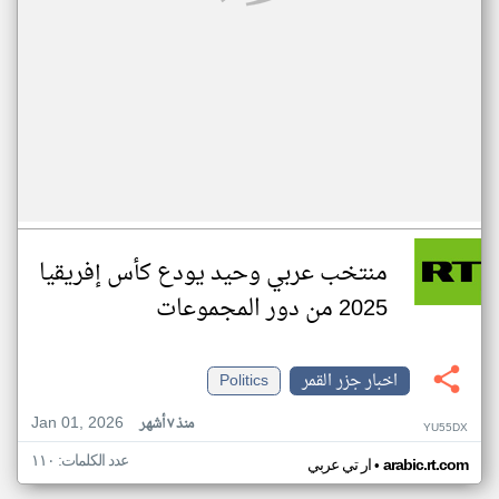
منتخب عربي وحيد يودع كأس إفريقيا
2025 من دور المجموعات
اخبار جزر القمر
Politics
Jan 01, 2026
منذ ٧ أشهر
YU55DX
عدد الكلمات: ١١٠
•
arabic.rt.com
ار تي عربي