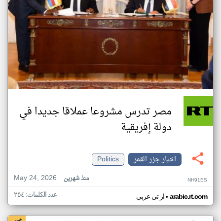
مصر تدرس مشروعا عملاقا جديدا في
دولة إفريقية
اخبار جزر القمر
Politics
May 24, 2026
منذ شهرين
NH91ES
عدد الكلمات: ٢٥٤
•
arabic.rt.com
ار تي عربي