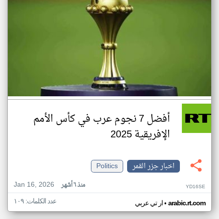
أفضل 7 نجوم عرب في كأس الأمم
الإفريقية 2025
اخبار جزر القمر
Politics
Jan 16, 2026
منذ ٦ أشهر
YD16SE
عدد الكلمات: ١٠٩
•
arabic.rt.com
ار تي عربي