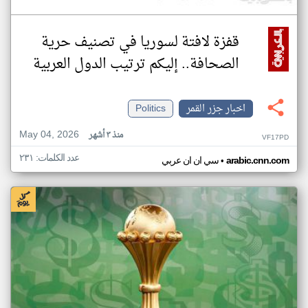
قفزة لافتة لسوريا في تصنيف حرية
الصحافة.. إليكم ترتيب الدول العربية
اخبار جزر القمر
Politics
May 04, 2026
منذ ٣ أشهر
VF17PD
عدد الكلمات: ٢٣١
•
arabic.cnn.com
سي ان ان عربي