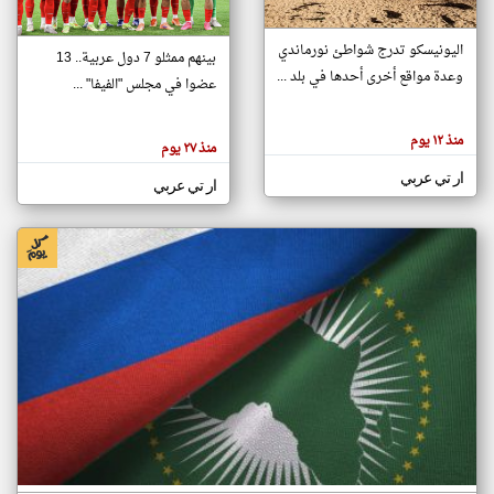
اليونيسكو تدرج شواطئ نورماندي
بينهم ممثلو 7 دول عربية.. 13
klyoum.com
وعدة مواقع أخرى أحدها في بلد ...
تغيير الدولة
عضوا في مجلس "الفيفا" ...
تعبر
مصادر الأخبار من جزر القمر
المقالات
الموجوده
اخبار جزر القمر على مدار الساعة
منذ ١٢ يوم
هنا عن
منذ ٢٧ يوم
وجهة
نظر
أهم اخبار جزر القمر العاجلة والمباشرة
ار تي عربي
كاتبيها.
ار تي عربي