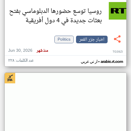
روسيا توسع حضورها الدبلوماسي بفتح
بعثات جديدة في 4 دول أفريقية
اخبار جزر القمر
Politics
Jun 30, 2026
منذ شهر
TG39ZI
عدد الكلمات: ٢٢٨
•
arabic.rt.com
ار تي عربي