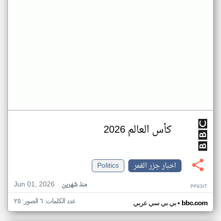
كأس العالم 2026
اخبار جزر القمر
Politics
Jun 01, 2026
منذ شهرين
PF63IT
عدد الكلمات: ٦ الصور: ٢٥
•
bbc.com
بي بي سي عربي