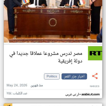
مصر تدرس مشروعا عملاقا جديدا في
دولة إفريقية
اخبار جزر القمر
Politics
May 24, 2026
منذ شهرين
NH91ES
عدد الكلمات: ٢٥٤
•
arabic.rt.com
ار تي عربي