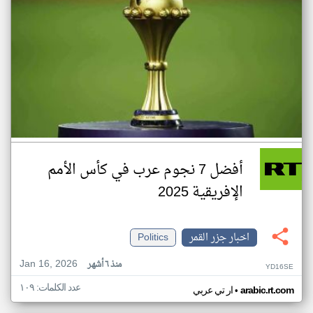
أفضل 7 نجوم عرب في كأس الأمم
الإفريقية 2025
اخبار جزر القمر
Politics
Jan 16, 2026
منذ ٦ أشهر
YD16SE
عدد الكلمات: ١٠٩
•
arabic.rt.com
ار تي عربي