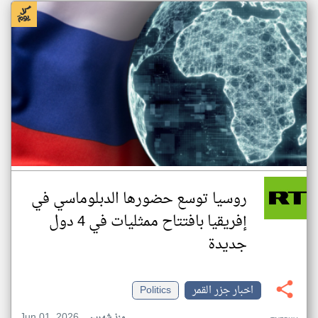
روسيا توسع حضورها الدبلوماسي في
إفريقيا بافتتاح ممثليات في 4 دول
جديدة
اخبار جزر القمر
Politics
Jun 01, 2026