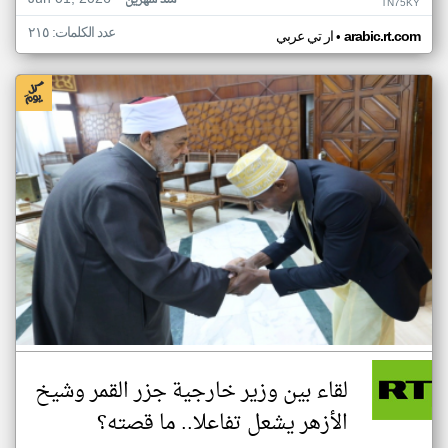
منذ شهرين
TN75KY
عدد الكلمات: ٢١٥
•
arabic.rt.com
ار تي عربي
لقاء بين وزير خارجية جزر القمر وشيخ
الأزهر يشعل تفاعلا.. ما قصته؟