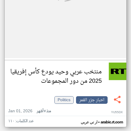
منتخب عربي وحيد يودع كأس إفريقيا
2025 من دور المجموعات
اخبار جزر القمر
Politics
Jan 01, 2026
منذ ٧ أشهر
YU55DX
عدد الكلمات: ١١٠
•
arabic.rt.com
ار تي عربي