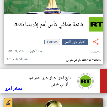
قائمة هدافي كأس أمم إفريقيا 2025
اخبار جزر القمر
Politics
Jan 19, 2026
منذ ٦ أشهر
QG60YL
عدد الكلمات: ١٤١
•
arabic.rt.com
ار تي عربي
تابع اخر اخبار جزر القمر من
ار تي عربي
مصادر أخرى