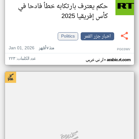
حكم يعترف بارتكابه خطأ فادحا في
كأس إفريقيا 2025
اخبار جزر القمر
Politics
Jan 01, 2026
منذ ٧ أشهر
PG03WV
عدد الكلمات: ٢٢٣
•
arabic.rt.com
ار تي عربي