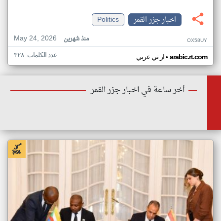
اخبار جزر القمر
Politics
May 24, 2026
منذ شهرين
OX58UY
عدد الكلمات: ٣٢٨
•
arabic.rt.com
ار تي عربي
أخر ساعة في اخبار جزر القمر