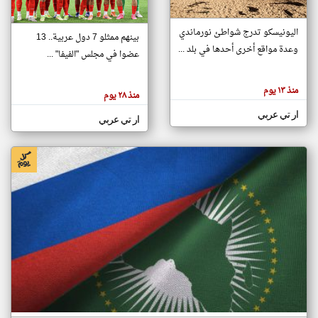
اليونيسكو تدرج شواطئ نورماندي
بينهم ممثلو 7 دول عربية.. 13
klyoum.com
وعدة مواقع أخرى أحدها في بلد ...
تغيير الدولة
عضوا في مجلس "الفيفا" ...
تعبر
مصادر الأخبار من جزر القمر
المقالات
الموجوده
اخبار جزر القمر على مدار الساعة
منذ ١٣ يوم
هنا عن
منذ ٢٨ يوم
وجهة
نظر
أهم اخبار جزر القمر العاجلة والمباشرة
ار تي عربي
كاتبيها.
ار تي عربي