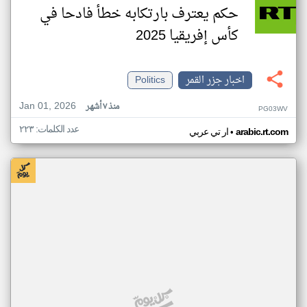
حكم يعترف بارتكابه خطأ فادحا في
كأس إفريقيا 2025
اخبار جزر القمر
Politics
Jan 01, 2026
منذ ٧ أشهر
PG03WV
عدد الكلمات: ٢٢٣
•
arabic.rt.com
ار تي عربي