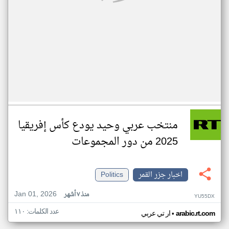
منتخب عربي وحيد يودع كأس إفريقيا
2025 من دور المجموعات
اخبار جزر القمر
Politics
Jan 01, 2026
منذ ٧ أشهر
YU55DX
عدد الكلمات: ١١٠
•
arabic.rt.com
ار تي عربي