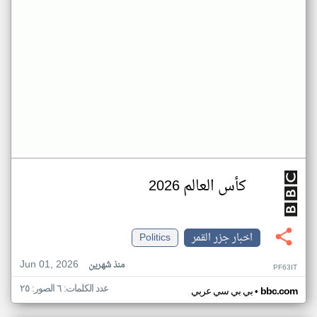
كأس العالم 2026
اخبار جزر القمر
Politics
Jun 01, 2026
منذ شهرين
PF63IT
عدد الكلمات: ٦ الصور: ٢٥
•
bbc.com
بي بي سي عربي