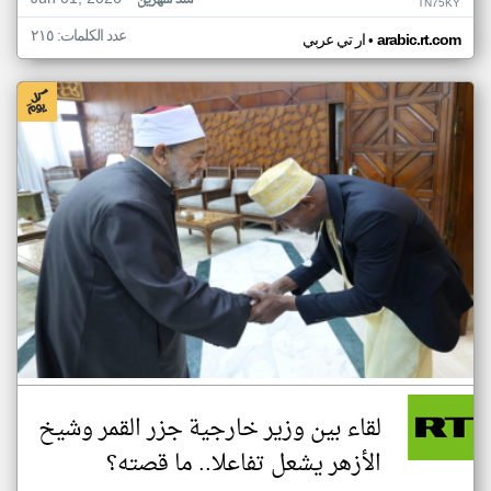
منذ شهرين
TN75KY
عدد الكلمات: ٢١٥
•
arabic.rt.com
ار تي عربي
لقاء بين وزير خارجية جزر القمر وشيخ
الأزهر يشعل تفاعلا.. ما قصته؟