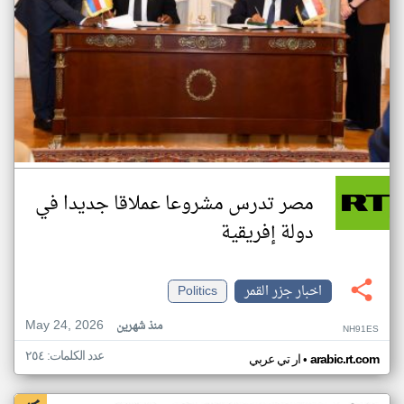
مصر تدرس مشروعا عملاقا جديدا في
دولة إفريقية
اخبار جزر القمر
Politics
May 24, 2026
منذ شهرين
NH91ES
عدد الكلمات: ٢٥٤
•
arabic.rt.com
ار تي عربي