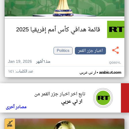
قائمة هدافي كأس أمم إفريقيا 2025
اخبار جزر القمر
Politics
Jan 19, 2026
منذ ٦ أشهر
QG60YL
عدد الكلمات: ١٤١
•
arabic.rt.com
ار تي عربي
تابع اخر اخبار جزر القمر من
ار تي عربي
مصادر أخرى