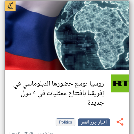
روسيا توسع حضورها الدبلوماسي في
إفريقيا بافتتاح ممثليات في 4 دول
جديدة
اخبار جزر القمر
Politics
Jun 01, 2026