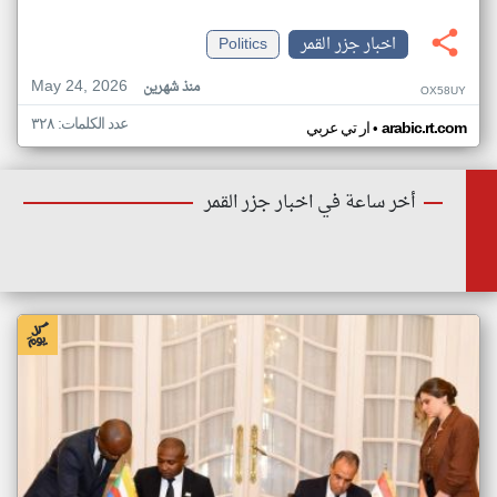
اخبار جزر القمر
Politics
May 24, 2026
منذ شهرين
OX58UY
عدد الكلمات: ٣٢٨
•
arabic.rt.com
ار تي عربي
أخر ساعة في اخبار جزر القمر