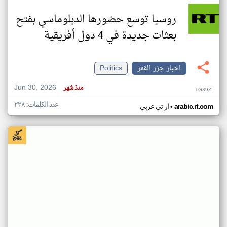
روسيا توسع حضورها الدبلوماسي بفتح
بعثات جديدة في 4 دول أفريقية
اخبار جزر القمر
Politics
Jun 30, 2026
منذ شهر
TG39ZI
عدد الكلمات: ٢٢٨
•
arabic.rt.com
ار تي عربي