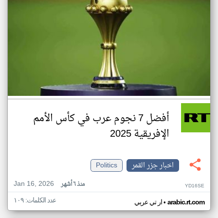
أفضل 7 نجوم عرب في كأس الأمم
الإفريقية 2025
اخبار جزر القمر
Politics
Jan 16, 2026
منذ ٦ أشهر
YD16SE
عدد الكلمات: ١٠٩
•
arabic.rt.com
ار تي عربي