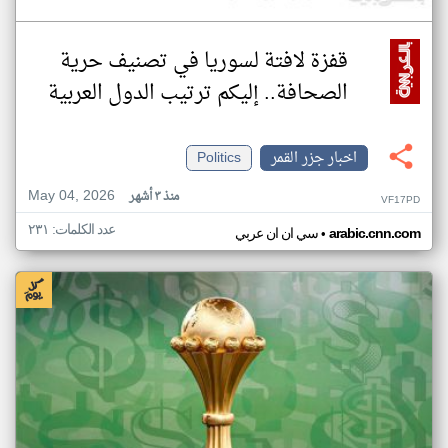
قفزة لافتة لسوريا في تصنيف حرية
الصحافة.. إليكم ترتيب الدول العربية
اخبار جزر القمر
Politics
May 04, 2026
منذ ٣ أشهر
VF17PD
عدد الكلمات: ٢٣١
•
arabic.cnn.com
سي ان ان عربي