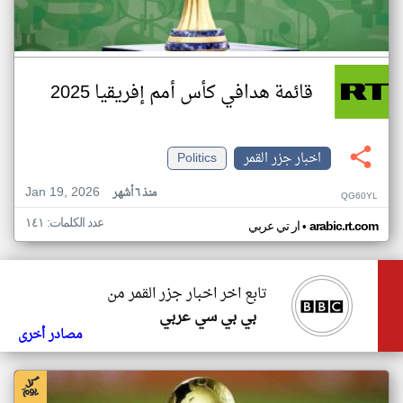
قائمة هدافي كأس أمم إفريقيا 2025
اخبار جزر القمر
Politics
Jan 19, 2026
منذ ٦ أشهر
QG60YL
عدد الكلمات: ١٤١
•
arabic.rt.com
ار تي عربي
تابع اخر اخبار جزر القمر من
بي بي سي عربي
مصادر أخرى