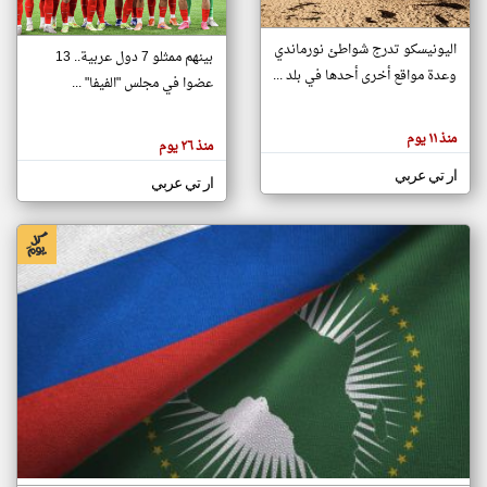
اليونيسكو تدرج شواطئ نورماندي
بينهم ممثلو 7 دول عربية.. 13
klyoum.com
وعدة مواقع أخرى أحدها في بلد ...
تغيير الدولة
عضوا في مجلس "الفيفا" ...
تعبر
مصادر الأخبار من جزر القمر
المقالات
الموجوده
اخبار جزر القمر على مدار الساعة
منذ ١١ يوم
هنا عن
منذ ٢٦ يوم
وجهة
نظر
أهم اخبار جزر القمر العاجلة والمباشرة
ار تي عربي
كاتبيها.
ار تي عربي