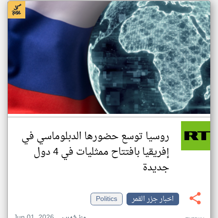
روسيا توسع حضورها الدبلوماسي في
إفريقيا بافتتاح ممثليات في 4 دول
جديدة
اخبار جزر القمر
Politics
Jun 01, 2026