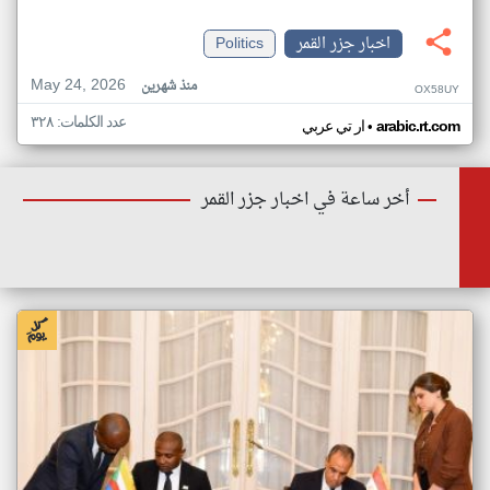
اخبار جزر القمر
Politics
May 24, 2026
منذ شهرين
OX58UY
عدد الكلمات: ٣٢٨
•
arabic.rt.com
ار تي عربي
أخر ساعة في اخبار جزر القمر