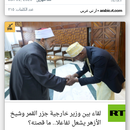
منذ شهرين
TN75KY
عدد الكلمات: ٢١٥
•
arabic.rt.com
ار تي عربي
لقاء بين وزير خارجية جزر القمر وشيخ
الأزهر يشعل تفاعلا.. ما قصته؟