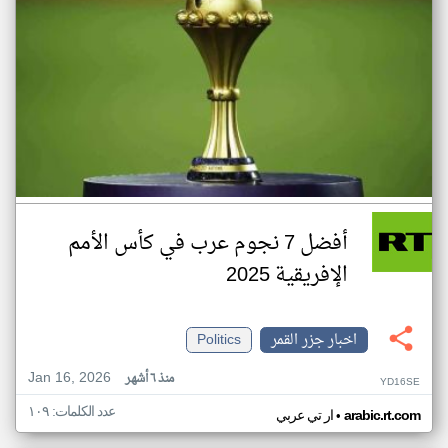
أفضل 7 نجوم عرب في كأس الأمم
الإفريقية 2025
اخبار جزر القمر
Politics
Jan 16, 2026
منذ ٦ أشهر
YD16SE
عدد الكلمات: ١٠٩
•
arabic.rt.com
ار تي عربي