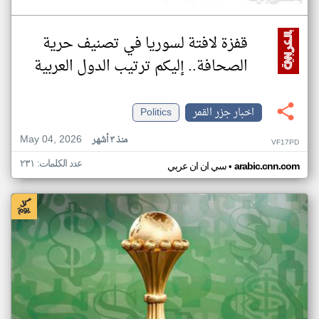
قفزة لافتة لسوريا في تصنيف حرية
الصحافة.. إليكم ترتيب الدول العربية
اخبار جزر القمر
Politics
May 04, 2026
منذ ٣ أشهر
VF17PD
عدد الكلمات: ٢٣١
•
arabic.cnn.com
سي ان ان عربي