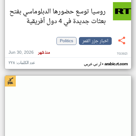
روسيا توسع حضورها الدبلوماسي بفتح
بعثات جديدة في 4 دول أفريقية
اخبار جزر القمر
Politics
Jun 30, 2026
منذ شهر
TG39ZI
عدد الكلمات: ٢٢٨
•
arabic.rt.com
ار تي عربي