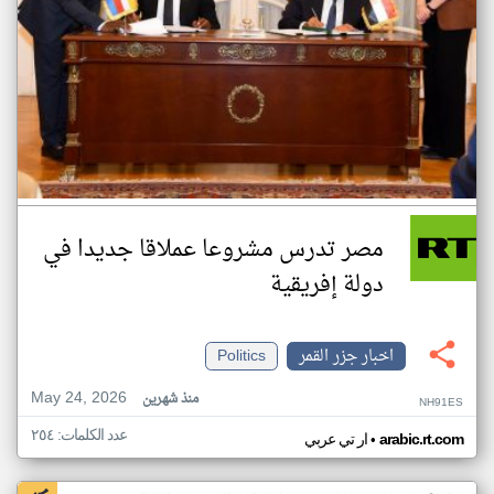
مصر تدرس مشروعا عملاقا جديدا في
دولة إفريقية
اخبار جزر القمر
Politics
May 24, 2026
منذ شهرين
NH91ES
عدد الكلمات: ٢٥٤
•
arabic.rt.com
ار تي عربي