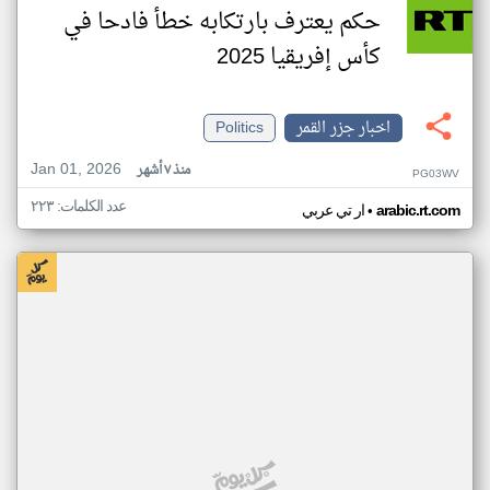
حكم يعترف بارتكابه خطأ فادحا في
كأس إفريقيا 2025
اخبار جزر القمر
Politics
Jan 01, 2026
منذ ٧ أشهر
PG03WV
عدد الكلمات: ٢٢٣
•
arabic.rt.com
ار تي عربي