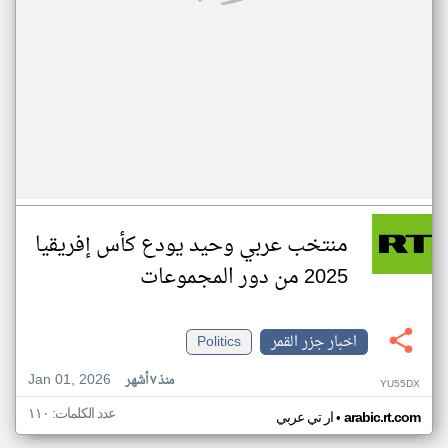
منتخب عربي وحيد يودع كأس إفريقيا
2025 من دور المجموعات
اخبار جزر القمر
Politics
Jan 01, 2026
منذ ٧ أشهر
YU55DX
عدد الكلمات: ١١٠
•
arabic.rt.com
ار تي عربي