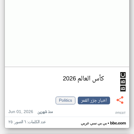
كأس العالم 2026
اخبار جزر القمر
Politics
Jun 01, 2026
منذ شهرين
PF63IT
عدد الكلمات: ٦ الصور: ٢٥
•
bbc.com
بي بي سي عربي