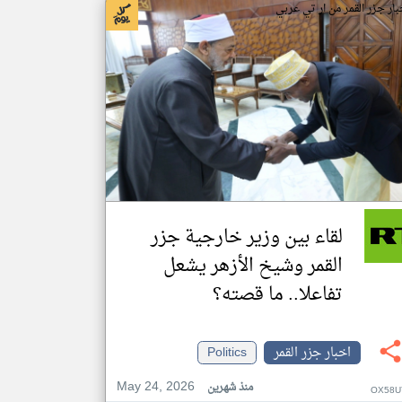
بار جزر القمر من ار تي عربي
لقاء بين وزير خارجية جزر
القمر وشيخ الأزهر يشعل
تفاعلا.. ما قصته؟
اخبار جزر القمر
Politics
May 24, 2026
منذ شهرين
OX58U