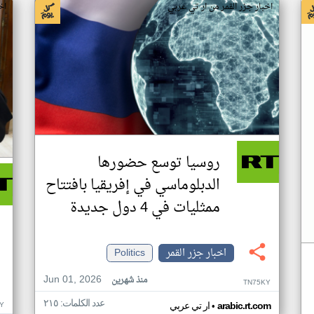
اخبار جزر القمر من ار تي عربي
اخ
روسيا توسع حضورها
الدبلوماسي في إفريقيا بافتتاح
ممثليات في 4 دول جديدة
اخبار جزر القمر
Politics
Jun 01, 2026
منذ شهرين
TN75KY
عدد الكلمات: ٢١٥
•
Y
arabic.rt.com
ار تي عربي