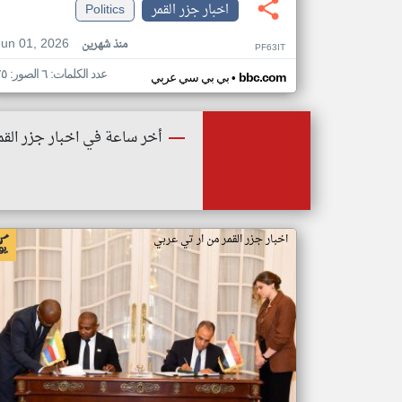
اخبار جزر القمر
Politics
Jun 01, 2026
منذ شهرين
PF63IT
عدد الكلمات: ٦ الصور: ٢٥
•
bbc.com
بي بي سي عربي
أخر ساعة في اخبار جزر القم
اخبار جزر القمر من ار تي عربي