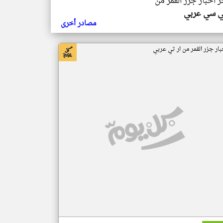
ر اخبار جزر القمر من
ي سي عربي
مصادر أخرى
بار جزر القمر من ار تي عربي