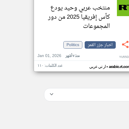
منتخب عربي وحيد يودع
كأس إفريقيا 2025 من دور
المجموعات
اخبار جزر القمر
Politics
Jan 01, 2026
منذ ٧ أشهر
YU55D
عدد الكلمات: ١١٠
•
arabic.rt.c
ار تي عربي