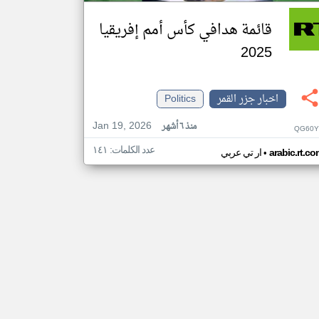
قائمة هدافي كأس أمم إفريقيا
2025
اخبار جزر القمر
Politics
Jan 19, 2026
منذ ٦ أشهر
QG60Y
عدد الكلمات: ١٤١
•
arabic.rt.c
ار تي عربي