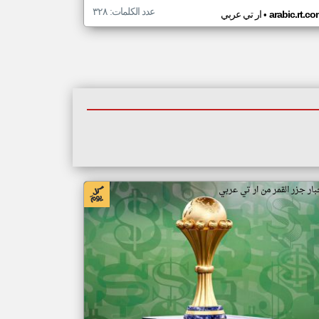
عدد الكلمات: ٣٢٨
•
arabic.rt.c
ار تي عربي
بار جزر القمر من ار تي عربي