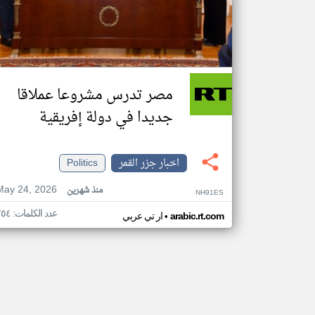
مصر تدرس مشروعا عملاقا
جديدا في دولة إفريقية
اخبار جزر القمر
Politics
May 24, 2026
منذ شهرين
NH91ES
عدد الكلمات: ٢٥٤
•
arabic.rt.com
ار تي عربي