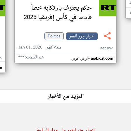
حكم يعترف بارتكابه خطأ
فادحا في كأس إفريقيا 2025
اخبار جزر القمر
Politics
Jan 01, 2026
منذ ٧ أشهر
PG03WV
عدد الكلمات: ٢٢٣
•
X
arabic.rt.com
ار تي عربي
om
المزيد من الأخبار
اخبار جزر القمر على مدار الساعة