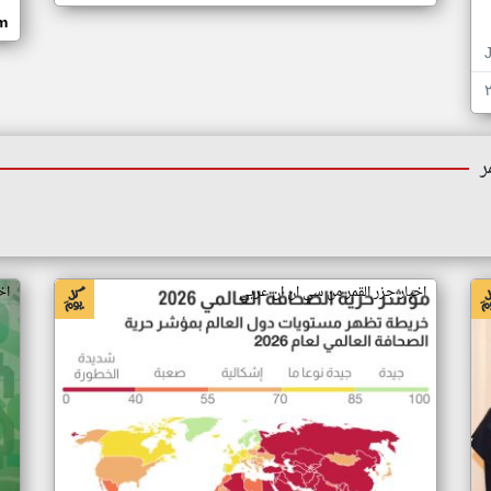
om
ر
اخبار جزر القمر من سي ان ان عربي
اخ