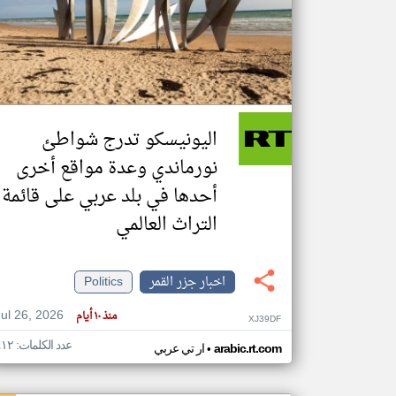
تعبر
المقالات
الموجوده
هنا عن
وجهة
اليونيسكو تدرج شواطئ
نظر
كاتبيها.
نورماندي وعدة مواقع أخرى
أحدها في بلد عربي على قائمة
التراث العالمي
اخبار جزر القمر
Politics
Jul 26, 2026
منذ ١٠ أيام
XJ39DF
عدد الكلمات: ٤١٢
•
arabic.rt.com
ار تي عربي