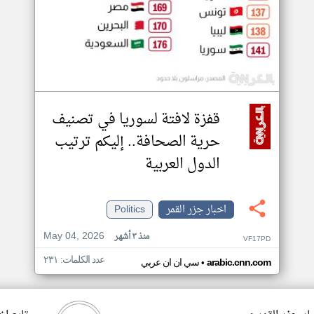
قفزة لافتة لسوريا في تصنيف
حرية الصحافة.. إليكم ترتيب
الدول العربية
اخبار جزر القمر
Politics
May 04, 2026
منذ ٣ أشهر
VF17PD
عدد الكلمات: ٢٣١
•
arabic.cnn.com
سي ان ان عربي