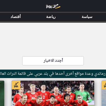
سياسة
رياضة
أقتصاد
أجدد الاخبار
ماندي وعدة مواقع أخرى أحدها في بلد عربي على قائمة التراث العال
اخبار جزر القمر من ار تي عربي
اخ