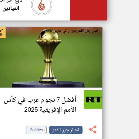
تابع اخر اخب
الميادين
اخبار جزر القمر من ار تي عربي
أفضل 7 نجوم عرب في كأس
الأمم الإفريقية 2025
اخبار جزر القمر
Politics