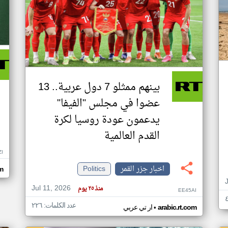
بينهم ممثلو 7 دول عربية.. 13
عضوا في مجلس "الفيفا"
يدعمون عودة روسيا لكرة
القدم العالمية
ZI
اخبار جزر القمر
Politics
om
Jul 11, 2026
منذ ٢٥ يوم
EE45AI
عدد الكلمات: ٢٢٦
•
arabic.rt.com
ار تي عربي