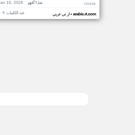
Jan 16, 2026
منذ ٦ أشهر
YD16SE
عدد الكلمات: ١٠٩
•
arabic.rt.com
ار تي عربي