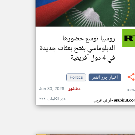
klyoum.com
تغيير الدولة
مصادر الأخبار من جزر القمر
روسيا توسع حضورها
اخبار جزر القمر على مدار الساعة
الدبلوماسي بفتح بعثات جديدة
أهم اخبار جزر القمر العاجلة والمباشرة
في 4 دول أفريقية
اخبار جزر القمر
Politics
Jun 30, 2026
منذ شهر
TG39
عدد الكلمات: ٢٢٨
•
arabic.rt.c
ار تي عربي