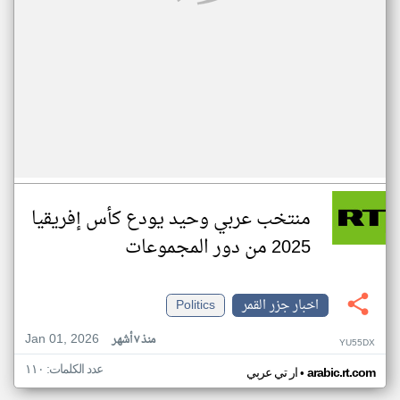
منتخب عربي وحيد يودع كأس إفريقيا
2025 من دور المجموعات
اخبار جزر القمر
Politics
Jan 01, 2026
منذ ٧ أشهر
YU55DX
عدد الكلمات: ١١٠
•
arabic.rt.com
ار تي عربي