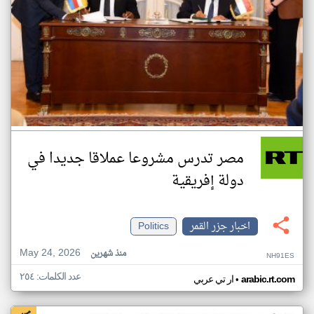
مصر تدرس مشروعا عملاقا جديدا في
دولة إفريقية
اخبار جزر القمر
Politics
May 24, 2026
منذ شهرين
NH91ES
عدد الكلمات: ٢٥٤
•
arabic.rt.com
ار تي عربي