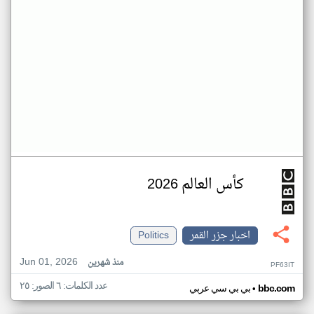
كأس العالم 2026
اخبار جزر القمر
Politics
Jun 01, 2026
منذ شهرين
PF63IT
عدد الكلمات: ٦ الصور: ٢٥
•
bbc.com
بي بي سي عربي