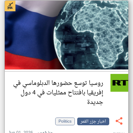
روسيا توسع حضورها الدبلوماسي في
إفريقيا بافتتاح ممثليات في 4 دول
جديدة
اخبار جزر القمر
Politics
Jun 01, 2026