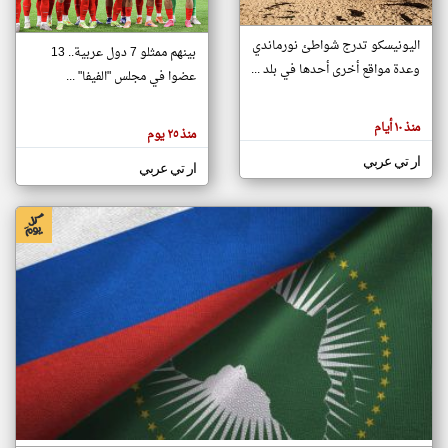
اليونيسكو تدرج شواطئ نورماندي
بينهم ممثلو 7 دول عربية.. 13
klyoum.com
وعدة مواقع أخرى أحدها في بلد ...
تغيير الدولة
عضوا في مجلس "الفيفا" ...
تعبر
مصادر الأخبار من جزر القمر
المقالات
الموجوده
اخبار جزر القمر على مدار الساعة
منذ ١٠ أيام
هنا عن
منذ ٢٥ يوم
وجهة
نظر
أهم اخبار جزر القمر العاجلة والمباشرة
ار تي عربي
كاتبيها.
ار تي عربي