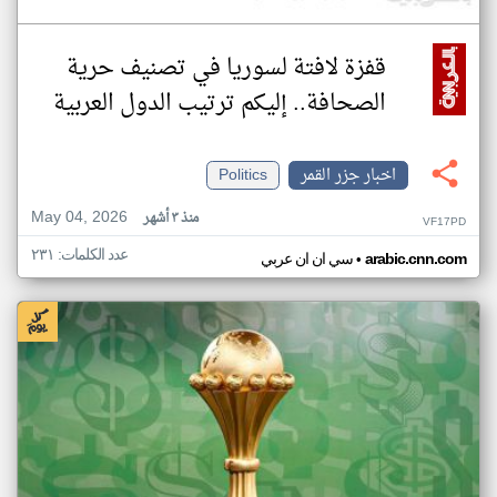
قفزة لافتة لسوريا في تصنيف حرية
الصحافة.. إليكم ترتيب الدول العربية
اخبار جزر القمر
Politics
May 04, 2026
منذ ٣ أشهر
VF17PD
عدد الكلمات: ٢٣١
•
arabic.cnn.com
سي ان ان عربي