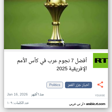
أفضل 7 نجوم عرب في كأس الأمم
الإفريقية 2025
اخبار جزر القمر
Politics
Jan 16, 2026
منذ ٦ أشهر
YD16SE
عدد الكلمات: ١٠٩
•
arabic.rt.com
ار تي عربي