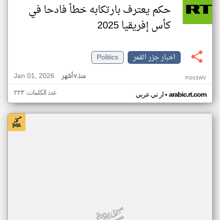
حكم يعترف بارتكابه خطأ فادحا في
كأس إفريقيا 2025
اخبار جزر القمر
Politics
Jan 01, 2026
منذ ٧ أشهر
PG03WV
عدد الكلمات: ٢٢٣
•
arabic.rt.com
ار تي عربي