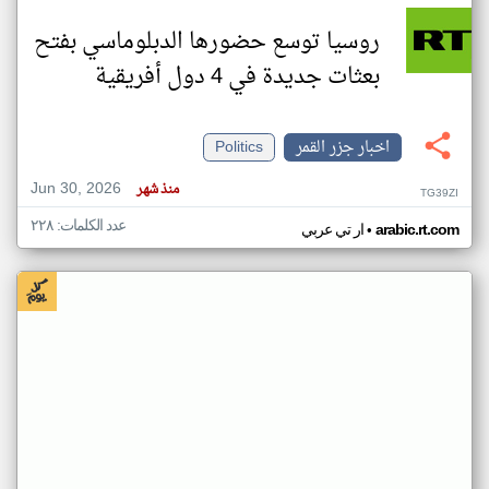
روسيا توسع حضورها الدبلوماسي بفتح
بعثات جديدة في 4 دول أفريقية
اخبار جزر القمر
Politics
Jun 30, 2026
منذ شهر
TG39ZI
عدد الكلمات: ٢٢٨
•
arabic.rt.com
ار تي عربي