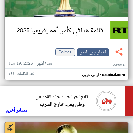
قائمة هدافي كأس أمم إفريقيا 2025
اخبار جزر القمر
Politics
Jan 19, 2026
منذ ٦ أشهر
QG60YL
عدد الكلمات: ١٤١
•
arabic.rt.com
ار تي عربي
تابع اخر اخبار جزر القمر من
وطن يغرد خارج السرب
مصادر أخرى