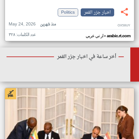
اخبار جزر القمر
Politics
May 24, 2026
منذ شهرين
OX58UY
عدد الكلمات: ٣٢٨
•
arabic.rt.com
ار تي عربي
أخر ساعة في اخبار جزر القمر