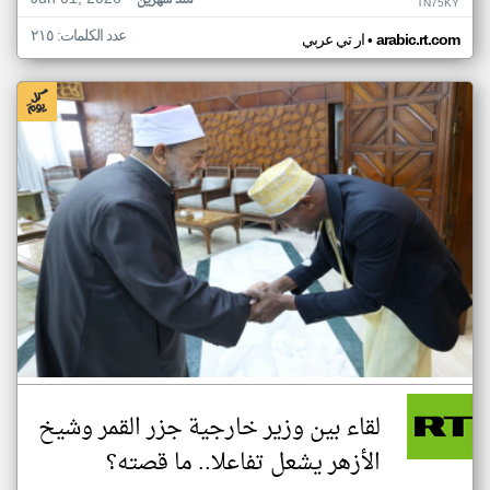
منذ شهرين
TN75KY
عدد الكلمات: ٢١٥
•
arabic.rt.com
ار تي عربي
لقاء بين وزير خارجية جزر القمر وشيخ
الأزهر يشعل تفاعلا.. ما قصته؟