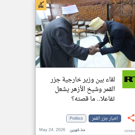
بار جزر القمر من ار تي عربي
لقاء بين وزير خارجية جزر
القمر وشيخ الأزهر يشعل
تفاعلا.. ما قصته؟
اخبار جزر القمر
Politics
May 24, 2026
منذ شهرين
OX58U