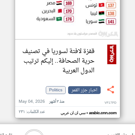
قفزة لافتة لسوريا في تصنيف
حرية الصحافة.. إليكم ترتيب
الدول العربية
اخبار جزر القمر
Politics
May 04, 2026
منذ ٣ أشهر
VF17PD
عدد الكلمات: ٢٣١
•
arabic.cnn.com
سي ان ان عربي