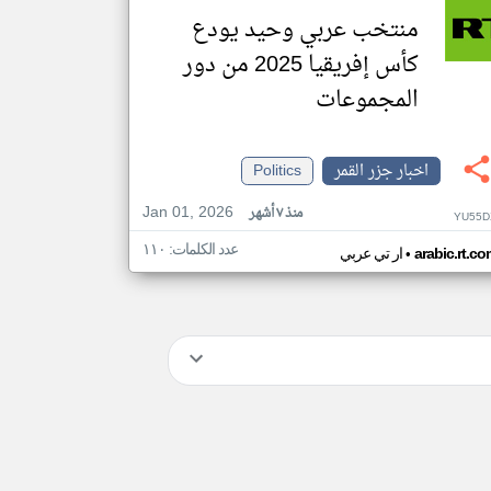
منتخب عربي وحيد يودع
كأس إفريقيا 2025 من دور
المجموعات
اخبار جزر القمر
Politics
Jan 01, 2026
منذ ٧ أشهر
YU55D
عدد الكلمات: ١١٠
•
arabic.rt.c
ار تي عربي