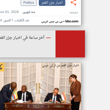
اخبار جزر القمر
Politics
Jun 01, 2026
منذ شهرين
PF63IT
عدد الكلمات: ٦ الصور: ٢٥
•
bbc.com
بي بي سي عربي
أخر ساعة في اخبار جزر القم
اخبار جزر القمر من ار تي عربي