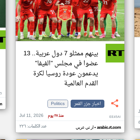
بينهم ممثلو 7 دول عربية.. 13
عضوا في مجلس "الفيفا"
يدعمون عودة روسيا لكرة
القدم العالمية
ZI
اخبار جزر القمر
Politics
om
Jul 11, 2026
منذ ٢٧ يوم
EE45AI
عدد الكلمات: ٢٢٦
•
arabic.rt.com
ار تي عربي