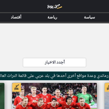
سياسة
رياضة
أقتصاد
أجدد الاخبار
ماندي وعدة مواقع أخرى أحدها في بلد عربي على قائمة التراث العال
اخبار جزر القمر من ار تي عربي
اخ