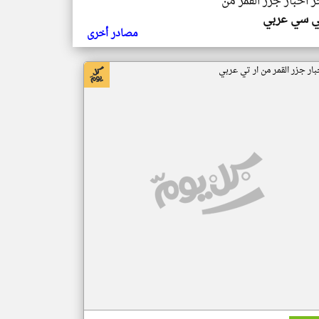
ر اخبار جزر القمر من
ي سي عربي
مصادر أخرى
بار جزر القمر من ار تي عربي