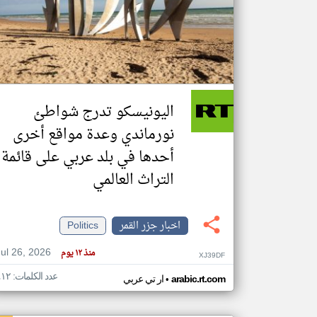
تعبر
المقالات
الموجوده
هنا عن
وجهة
اليونيسكو تدرج شواطئ
نظر
كاتبيها.
نورماندي وعدة مواقع أخرى
أحدها في بلد عربي على قائمة
التراث العالمي
اخبار جزر القمر
Politics
Jul 26, 2026
منذ ١٢ يوم
XJ39DF
عدد الكلمات: ٤١٢
•
arabic.rt.com
ار تي عربي