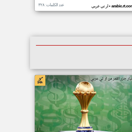
عدد الكلمات: ٣٢٨
•
arabic.rt.c
ار تي عربي
بار جزر القمر من ار تي عربي