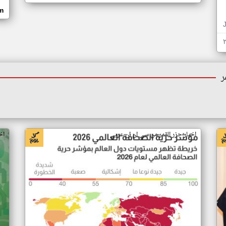
om
ر
اخبار جزر القمر من سي ان ان عربي
اخ