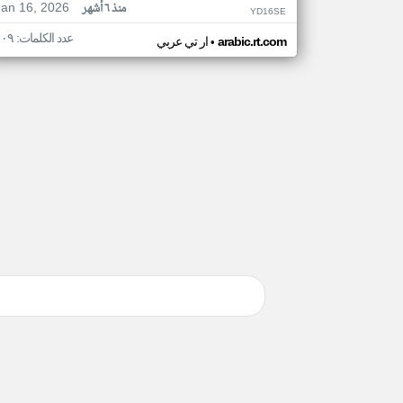
Jan 16, 2026
منذ ٦ أشهر
YD16SE
عدد الكلمات: ١٠٩
•
arabic.rt.com
ار تي عربي