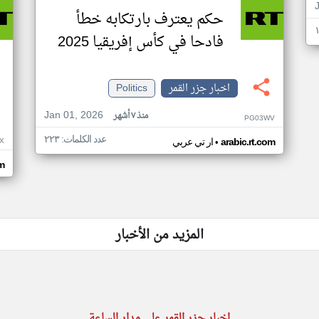
حكم يعترف بارتكابه خطأ
فادحا في كأس إفريقيا 2025
اخبار جزر القمر
Politics
Jan 01, 2026
منذ ٧ أشهر
PG03WV
عدد الكلمات: ٢٢٣
•
X
arabic.rt.com
ار تي عربي
om
المزيد من الأخبار
اخبار جزر القمر على مدار الساعة