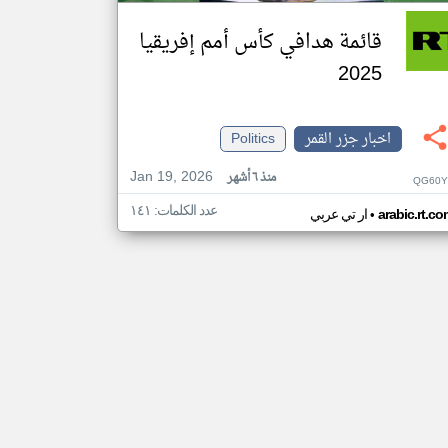
قائمة هدافي كأس أمم إفريقيا
2025
اخبار جزر القمر
Politics
Jan 19, 2026
منذ ٦ أشهر
QG60Y
عدد الكلمات: ١٤١
•
arabic.rt.c
ار تي عربي