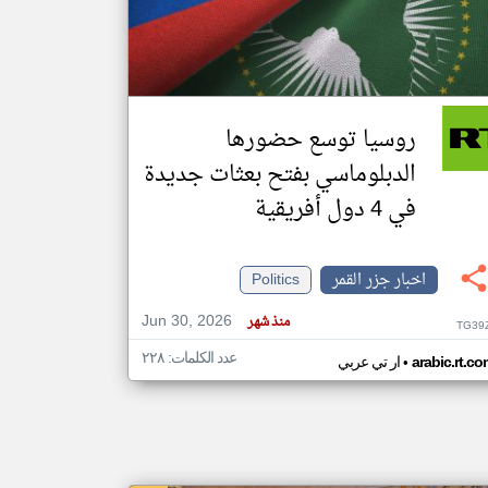
klyoum.com
تغيير الدولة
مصادر الأخبار من جزر القمر
روسيا توسع حضورها
اخبار جزر القمر على مدار الساعة
الدبلوماسي بفتح بعثات جديدة
أهم اخبار جزر القمر العاجلة والمباشرة
في 4 دول أفريقية
اخبار جزر القمر
Politics
Jun 30, 2026
منذ شهر
TG39
عدد الكلمات: ٢٢٨
•
arabic.rt.c
ار تي عربي