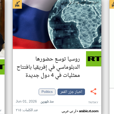
اخبار جزر القمر من ار تي عربي
اخ
روسيا توسع حضورها
الدبلوماسي في إفريقيا بافتتاح
ممثليات في 4 دول جديدة
اخبار جزر القمر
Politics
Jun 01, 2026
منذ شهرين
TN75KY
عدد الكلمات: ٢١٥
•
Y
arabic.rt.com
ار تي عربي