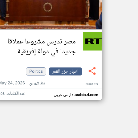
مصر تدرس مشروعا عملاقا
جديدا في دولة إفريقية
اخبار جزر القمر
Politics
May 24, 2026
منذ شهرين
NH91ES
عدد الكلمات: ٢٥٤
•
arabic.rt.com
ار تي عربي