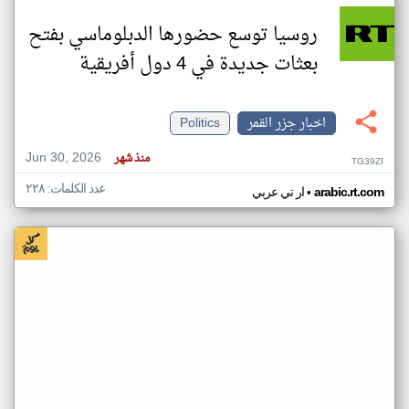
روسيا توسع حضورها الدبلوماسي بفتح
بعثات جديدة في 4 دول أفريقية
اخبار جزر القمر
Politics
Jun 30, 2026
منذ شهر
TG39ZI
عدد الكلمات: ٢٢٨
•
arabic.rt.com
ار تي عربي