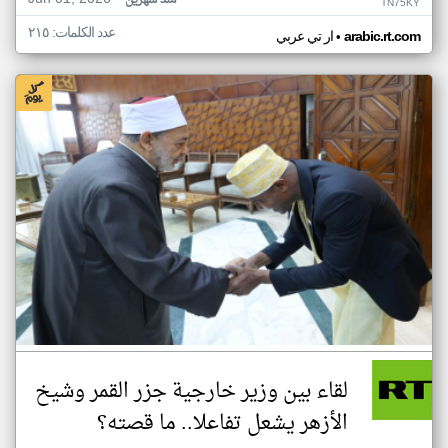
منذ شهرين
TN75KY
عدد الكلمات: ٢١٥
•
arabic.rt.com
ار تي عربي
لقاء بين وزير خارجية جزر القمر وشيخ
الأزهر يشعل تفاعلا.. ما قصته؟