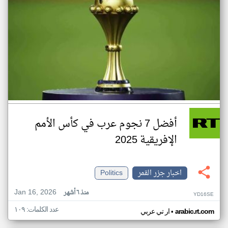
أفضل 7 نجوم عرب في كأس الأمم
الإفريقية 2025
اخبار جزر القمر
Politics
Jan 16, 2026
منذ ٦ أشهر
YD16SE
عدد الكلمات: ١٠٩
•
arabic.rt.com
ار تي عربي