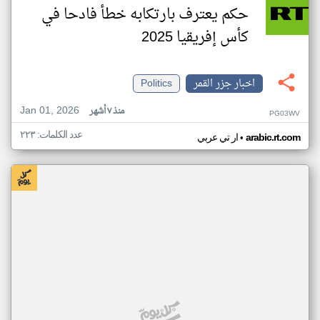
حكم يعترف بارتكابه خطأ فادحا في
كأس إفريقيا 2025
اخبار جزر القمر
Politics
Jan 01, 2026
منذ ٧ أشهر
PG03WV
عدد الكلمات: ٢٢٣
•
arabic.rt.com
ار تي عربي