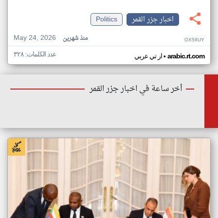
اخبار جزر القمر
Politics
May 24, 2026
منذ شهرين
OX58UY
عدد الكلمات: ٣٢٨
•
arabic.rt.com
ار تي عربي
أخر ساعة في اخبار جزر القمر