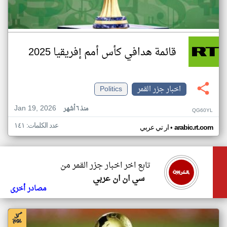
قائمة هدافي كأس أمم إفريقيا 2025
اخبار جزر القمر
Politics
Jan 19, 2026
منذ ٦ أشهر
QG60YL
عدد الكلمات: ١٤١
•
arabic.rt.com
ار تي عربي
تابع اخر اخبار جزر القمر من
سي ان ان عربي
مصادر أخرى