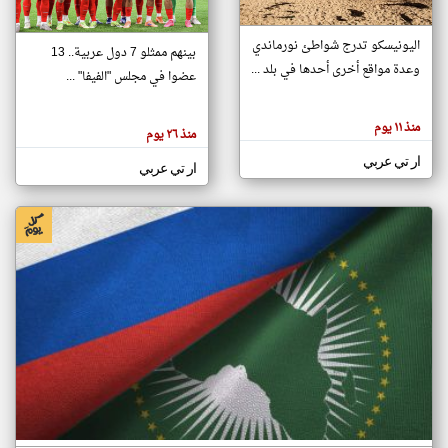
اليونيسكو تدرج شواطئ نورماندي
بينهم ممثلو 7 دول عربية.. 13
klyoum.com
وعدة مواقع أخرى أحدها في بلد ...
تغيير الدولة
عضوا في مجلس "الفيفا" ...
تعبر
مصادر الأخبار من جزر القمر
المقالات
الموجوده
اخبار جزر القمر على مدار الساعة
منذ ١١ يوم
هنا عن
منذ ٢٦ يوم
وجهة
نظر
أهم اخبار جزر القمر العاجلة والمباشرة
ار تي عربي
كاتبيها.
ار تي عربي