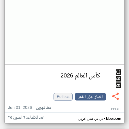
كأس العالم 2026
اخبار جزر القمر
Politics
Jun 01, 2026
منذ شهرين
PF63IT
عدد الكلمات: ٦ الصور: ٢٥
•
bbc.com
بي بي سي عربي