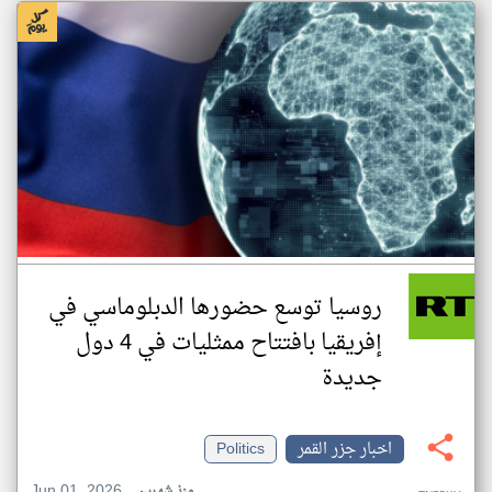
روسيا توسع حضورها الدبلوماسي في
إفريقيا بافتتاح ممثليات في 4 دول
جديدة
اخبار جزر القمر
Politics
Jun 01, 2026