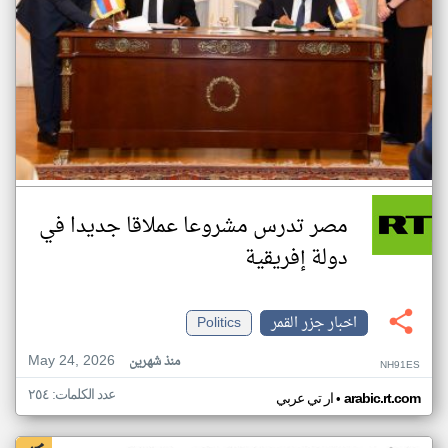
مصر تدرس مشروعا عملاقا جديدا في
دولة إفريقية
اخبار جزر القمر
Politics
May 24, 2026
منذ شهرين
NH91ES
عدد الكلمات: ٢٥٤
•
arabic.rt.com
ار تي عربي