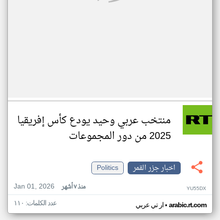
منتخب عربي وحيد يودع كأس إفريقيا
2025 من دور المجموعات
اخبار جزر القمر
Politics
Jan 01, 2026
منذ ٧ أشهر
YU55DX
عدد الكلمات: ١١٠
•
arabic.rt.com
ار تي عربي