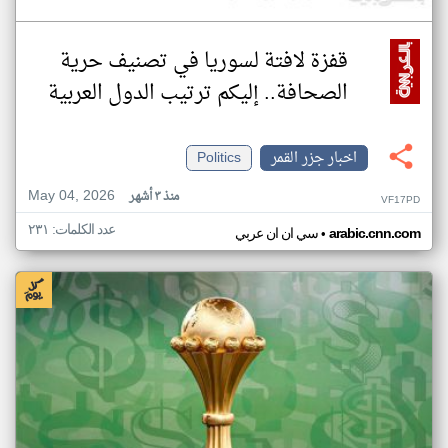
قفزة لافتة لسوريا في تصنيف حرية
الصحافة.. إليكم ترتيب الدول العربية
اخبار جزر القمر
Politics
May 04, 2026
منذ ٣ أشهر
VF17PD
عدد الكلمات: ٢٣١
•
arabic.cnn.com
سي ان ان عربي