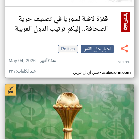
قفزة لافتة لسوريا في تصنيف حرية
الصحافة.. إليكم ترتيب الدول العربية
اخبار جزر القمر
Politics
May 04, 2026
منذ ٣ أشهر
VF17PD
عدد الكلمات: ٢٣١
•
arabic.cnn.com
سي ان ان عربي