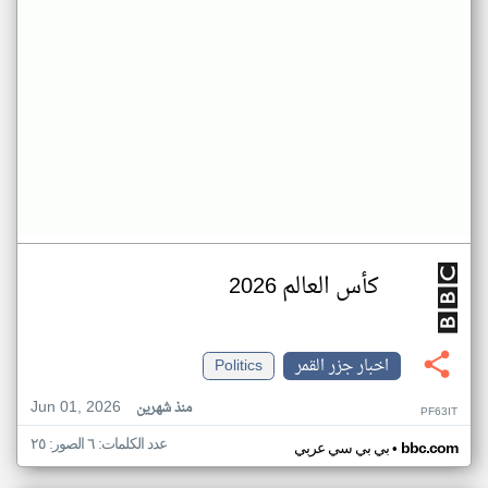
كأس العالم 2026
اخبار جزر القمر
Politics
Jun 01, 2026
منذ شهرين
PF63IT
عدد الكلمات: ٦ الصور: ٢٥
•
bbc.com
بي بي سي عربي