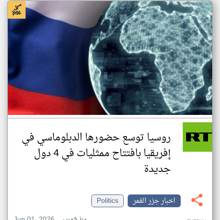
روسيا توسع حضورها الدبلوماسي في
إفريقيا بافتتاح ممثليات في 4 دول
جديدة
اخبار جزر القمر
Politics
Jun 01, 2026