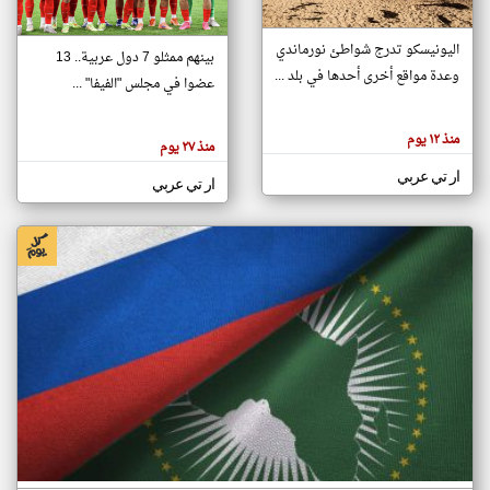
اليونيسكو تدرج شواطئ نورماندي
بينهم ممثلو 7 دول عربية.. 13
klyoum.com
وعدة مواقع أخرى أحدها في بلد ...
تغيير الدولة
عضوا في مجلس "الفيفا" ...
تعبر
مصادر الأخبار من جزر القمر
المقالات
الموجوده
اخبار جزر القمر على مدار الساعة
منذ ١٢ يوم
هنا عن
منذ ٢٧ يوم
وجهة
نظر
أهم اخبار جزر القمر العاجلة والمباشرة
ار تي عربي
كاتبيها.
ار تي عربي