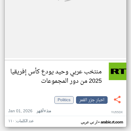
منتخب عربي وحيد يودع كأس إفريقيا
2025 من دور المجموعات
اخبار جزر القمر
Politics
Jan 01, 2026
منذ ٧ أشهر
YU55DX
عدد الكلمات: ١١٠
•
arabic.rt.com
ار تي عربي