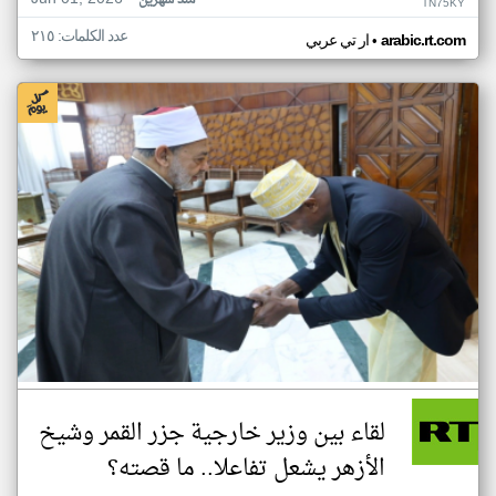
منذ شهرين
TN75KY
عدد الكلمات: ٢١٥
•
arabic.rt.com
ار تي عربي
لقاء بين وزير خارجية جزر القمر وشيخ
الأزهر يشعل تفاعلا.. ما قصته؟