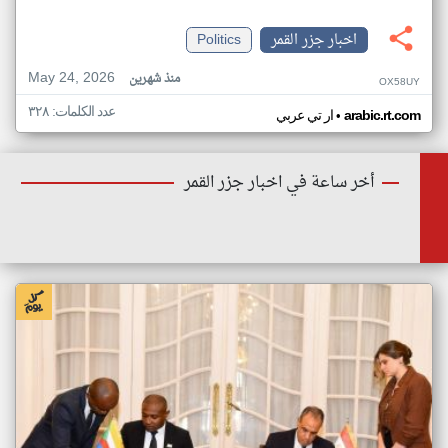
اخبار جزر القمر
Politics
May 24, 2026
منذ شهرين
OX58UY
عدد الكلمات: ٣٢٨
•
arabic.rt.com
ار تي عربي
أخر ساعة في اخبار جزر القمر