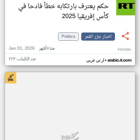
حكم يعترف بارتكابه خطأ فادحا في
كأس إفريقيا 2025
اخبار جزر القمر
Politics
Jan 01, 2026
منذ ٧ أشهر
PG03WV
عدد الكلمات: ٢٢٣
•
arabic.rt.com
ار تي عربي