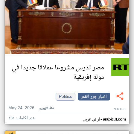
مصر تدرس مشروعا عملاقا جديدا في
دولة إفريقية
اخبار جزر القمر
Politics
May 24, 2026
منذ شهرين
NH91ES
عدد الكلمات: ٢٥٤
•
arabic.rt.com
ار تي عربي