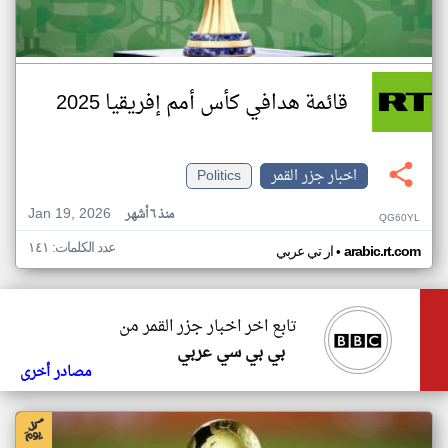
قائمة هدافي كأس أمم إفريقيا 2025
اخبار جزر القمر
Politics
Jan 19, 2026
منذ ٦ أشهر
QG60YL
عدد الكلمات: ١٤١
•
arabic.rt.com
ار تي عربي
تابع اخر اخبار جزر القمر من
بي بي سي عربي
مصادر أخرى