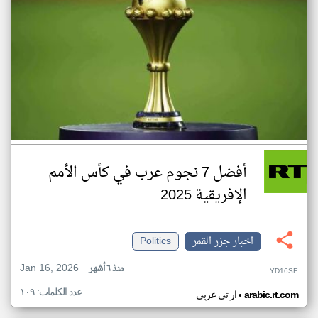
أفضل 7 نجوم عرب في كأس الأمم
الإفريقية 2025
اخبار جزر القمر
Politics
Jan 16, 2026
منذ ٦ أشهر
YD16SE
عدد الكلمات: ١٠٩
•
arabic.rt.com
ار تي عربي