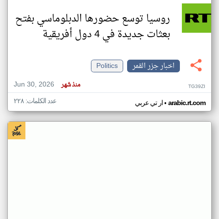
روسيا توسع حضورها الدبلوماسي بفتح
بعثات جديدة في 4 دول أفريقية
اخبار جزر القمر
Politics
Jun 30, 2026
منذ شهر
TG39ZI
عدد الكلمات: ٢٢٨
•
arabic.rt.com
ار تي عربي