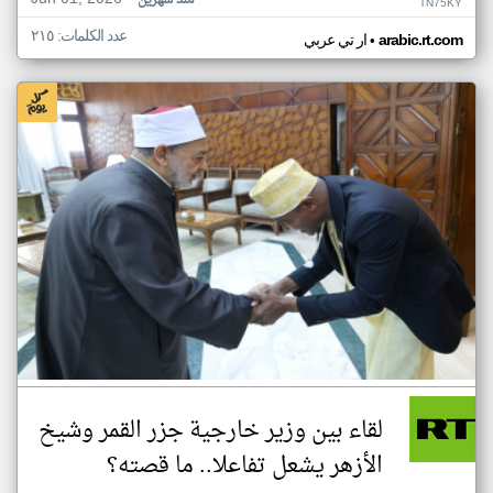
منذ شهرين
TN75KY
عدد الكلمات: ٢١٥
•
arabic.rt.com
ار تي عربي
لقاء بين وزير خارجية جزر القمر وشيخ
الأزهر يشعل تفاعلا.. ما قصته؟