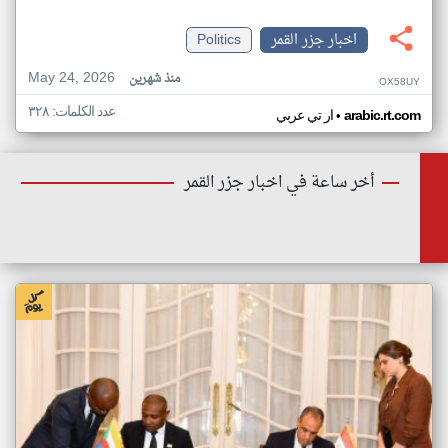
اخبار جزر القمر
Politics
May 24, 2026
منذ شهرين
OX58UY
عدد الكلمات: ٣٢٨
•
arabic.rt.com
ار تي عربي
أخر ساعة في اخبار جزر القمر