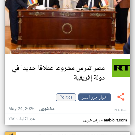
مصر تدرس مشروعا عملاقا جديدا في
دولة إفريقية
اخبار جزر القمر
Politics
May 24, 2026
منذ شهرين
NH91ES
عدد الكلمات: ٢٥٤
•
arabic.rt.com
ار تي عربي