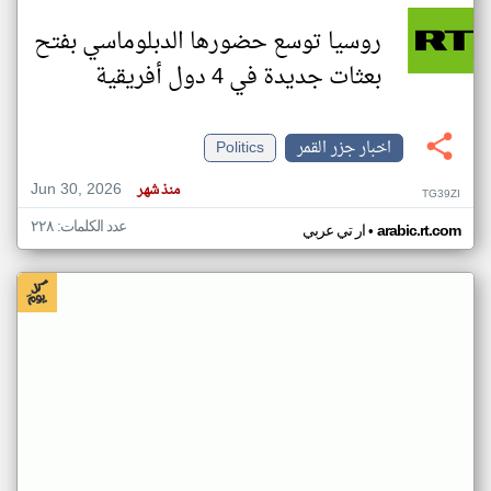
روسيا توسع حضورها الدبلوماسي بفتح
بعثات جديدة في 4 دول أفريقية
اخبار جزر القمر
Politics
Jun 30, 2026
منذ شهر
TG39ZI
عدد الكلمات: ٢٢٨
•
arabic.rt.com
ار تي عربي