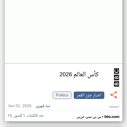
كأس العالم 2026
اخبار جزر القمر
Politics
Jun 01, 2026
منذ شهرين
PF63IT
عدد الكلمات: ٦ الصور: ٢٥
•
bbc.com
بي بي سي عربي