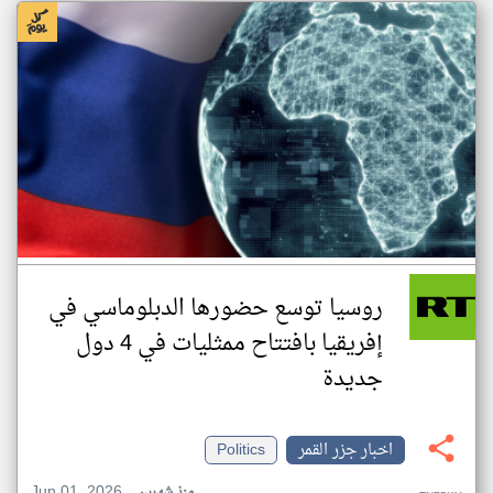
روسيا توسع حضورها الدبلوماسي في
إفريقيا بافتتاح ممثليات في 4 دول
جديدة
اخبار جزر القمر
Politics
Jun 01, 2026