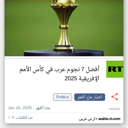
أفضل 7 نجوم عرب في كأس الأمم
الإفريقية 2025
اخبار جزر القمر
Politics
Jan 16, 2026
منذ ٦ أشهر
YD16SE
عدد الكلمات: ١٠٩
•
arabic.rt.com
ار تي عربي