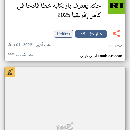
حكم يعترف بارتكابه خطأ فادحا في
كأس إفريقيا 2025
اخبار جزر القمر
Politics
Jan 01, 2026
منذ ٧ أشهر
PG03WV
عدد الكلمات: ٢٢٣
•
arabic.rt.com
ار تي عربي