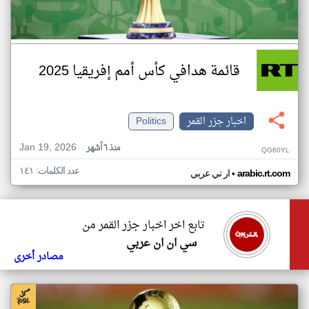
قائمة هدافي كأس أمم إفريقيا 2025
اخبار جزر القمر
Politics
Jan 19, 2026
منذ ٦ أشهر
QG60YL
عدد الكلمات: ١٤١
•
arabic.rt.com
ار تي عربي
تابع اخر اخبار جزر القمر من
سي ان ان عربي
مصادر أخرى