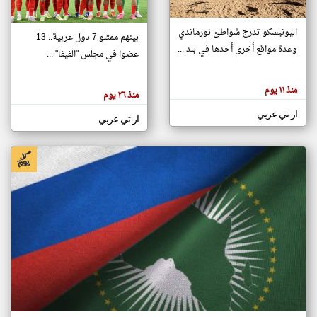
اليونيسكو تدرج شواطئ نورماندي
بينهم ممثلو 7 دول عربية.. 13
klyoum.com
وعدة مواقع أخرى أحدها في بلد ...
تغيير الدولة
عضوا في مجلس "الفيفا" ...
تعبر
مصادر الأخبار من جزر القمر
المقالات
الموجوده
اخبار جزر القمر على مدار الساعة
منذ ١١ يوم
هنا عن
منذ ٢٦ يوم
وجهة
نظر
أهم اخبار جزر القمر العاجلة والمباشرة
ار تي عربي
كاتبيها.
ار تي عربي