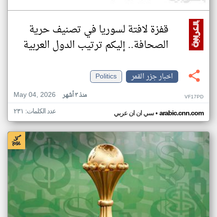
قفزة لافتة لسوريا في تصنيف حرية
الصحافة.. إليكم ترتيب الدول العربية
اخبار جزر القمر
Politics
May 04, 2026
منذ ٣ أشهر
VF17PD
عدد الكلمات: ٢٣١
•
arabic.cnn.com
سي ان ان عربي