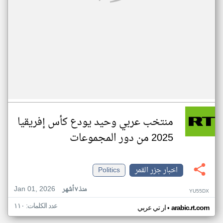
منتخب عربي وحيد يودع كأس إفريقيا
2025 من دور المجموعات
اخبار جزر القمر
Politics
Jan 01, 2026
منذ ٧ أشهر
YU55DX
عدد الكلمات: ١١٠
•
arabic.rt.com
ار تي عربي