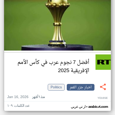
أفضل 7 نجوم عرب في كأس الأمم
الإفريقية 2025
اخبار جزر القمر
Politics
Jan 16, 2026
منذ ٦ أشهر
YD16SE
عدد الكلمات: ١٠٩
•
arabic.rt.com
ار تي عربي