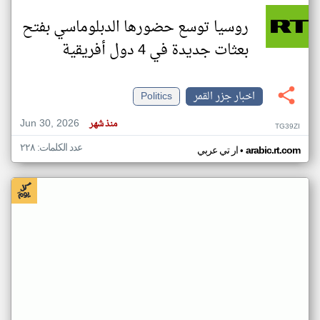
روسيا توسع حضورها الدبلوماسي بفتح
بعثات جديدة في 4 دول أفريقية
اخبار جزر القمر
Politics
Jun 30, 2026
منذ شهر
TG39ZI
عدد الكلمات: ٢٢٨
•
arabic.rt.com
ار تي عربي