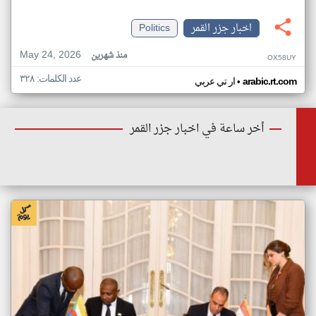
اخبار جزر القمر
Politics
May 24, 2026
منذ شهرين
OX58UY
عدد الكلمات: ٣٢٨
•
arabic.rt.com
ار تي عربي
أخر ساعة في اخبار جزر القمر