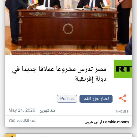
مصر تدرس مشروعا عملاقا جديدا في
دولة إفريقية
اخبار جزر القمر
Politics
May 24, 2026
منذ شهرين
NH91ES
عدد الكلمات: ٢٥٤
•
arabic.rt.com
ار تي عربي