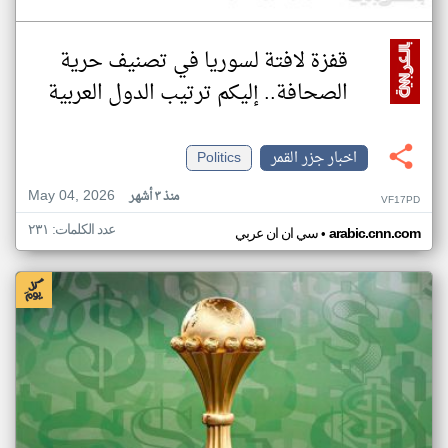
قفزة لافتة لسوريا في تصنيف حرية
الصحافة.. إليكم ترتيب الدول العربية
اخبار جزر القمر
Politics
May 04, 2026
منذ ٣ أشهر
VF17PD
عدد الكلمات: ٢٣١
•
arabic.cnn.com
سي ان ان عربي