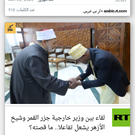
منذ شهرين
TN75KY
عدد الكلمات: ٢١٥
•
arabic.rt.com
ار تي عربي
لقاء بين وزير خارجية جزر القمر وشيخ
الأزهر يشعل تفاعلا.. ما قصته؟