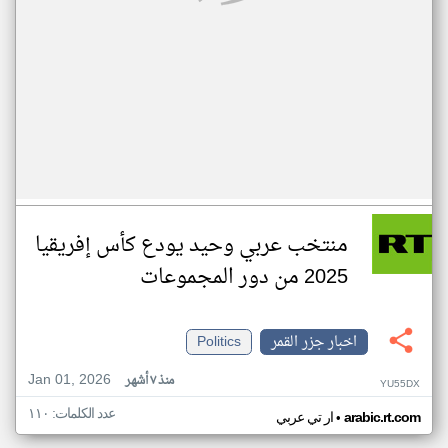
منتخب عربي وحيد يودع كأس إفريقيا
2025 من دور المجموعات
اخبار جزر القمر
Politics
Jan 01, 2026
منذ ٧ أشهر
YU55DX
عدد الكلمات: ١١٠
•
arabic.rt.com
ار تي عربي