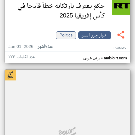
حكم يعترف بارتكابه خطأ فادحا في
كأس إفريقيا 2025
اخبار جزر القمر
Politics
Jan 01, 2026
منذ ٧ أشهر
PG03WV
عدد الكلمات: ٢٢٣
•
arabic.rt.com
ار تي عربي