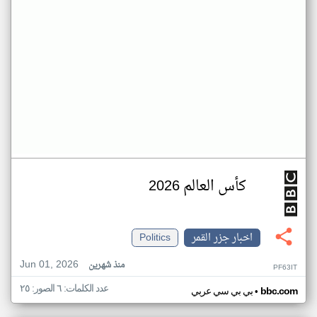
كأس العالم 2026
اخبار جزر القمر
Politics
Jun 01, 2026
منذ شهرين
PF63IT
عدد الكلمات: ٦ الصور: ٢٥
•
bbc.com
بي بي سي عربي