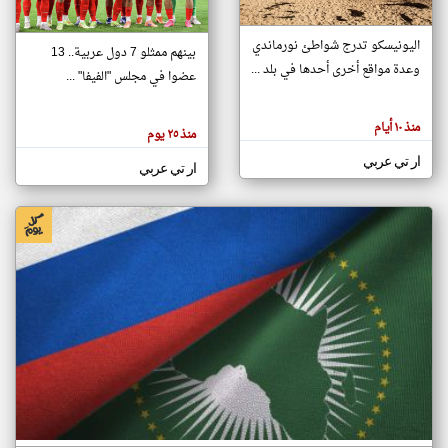
اليونيسكو تدرج شواطئ نورماندي
بينهم ممثلو 7 دول عربية.. 13
klyoum.com
وعدة مواقع أخرى أحدها في بلد ...
تغيير الدولة
عضوا في مجلس "الفيفا" ...
تعبر
مصادر الأخبار من جزر القمر
المقالات
الموجوده
اخبار جزر القمر على مدار الساعة
منذ ١٠ أيام
هنا عن
منذ ٢٥ يوم
وجهة
نظر
أهم اخبار جزر القمر العاجلة والمباشرة
ار تي عربي
كاتبيها.
ار تي عربي