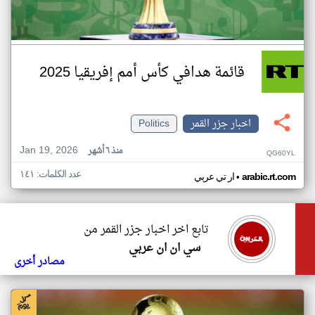
قائمة هدافي كأس أمم إفريقيا 2025
اخبار جزر القمر
Politics
Jan 19, 2026
منذ ٦ أشهر
QG60YL
عدد الكلمات: ١٤١
•
arabic.rt.com
ار تي عربي
تابع اخر اخبار جزر القمر من
سي ان ان عربي
مصادر أخرى