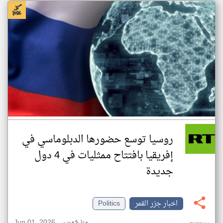
روسيا توسع حضورها الدبلوماسي في
إفريقيا بافتتاح ممثليات في 4 دول
جديدة
اخبار جزر القمر
Politics
Jun 01, 2026