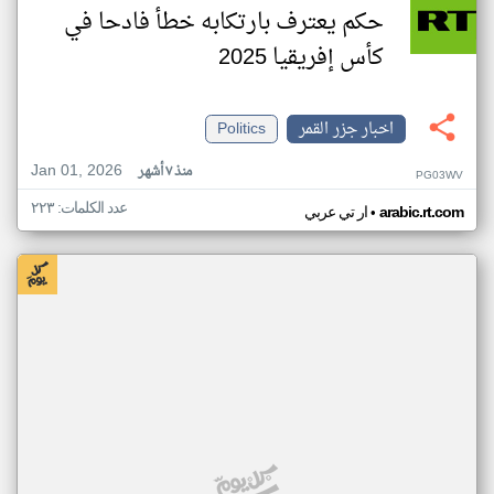
حكم يعترف بارتكابه خطأ فادحا في
كأس إفريقيا 2025
اخبار جزر القمر
Politics
Jan 01, 2026
منذ ٧ أشهر
PG03WV
عدد الكلمات: ٢٢٣
•
arabic.rt.com
ار تي عربي