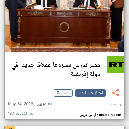
مصر تدرس مشروعا عملاقا جديدا في
دولة إفريقية
اخبار جزر القمر
Politics
May 24, 2026
منذ شهرين
NH91ES
عدد الكلمات: ٢٥٤
•
arabic.rt.com
ار تي عربي