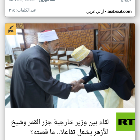
منذ شهرين
TN75KY
عدد الكلمات: ٢١٥
•
arabic.rt.com
ار تي عربي
لقاء بين وزير خارجية جزر القمر وشيخ
الأزهر يشعل تفاعلا.. ما قصته؟