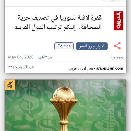
قفزة لافتة لسوريا في تصنيف حرية
الصحافة.. إليكم ترتيب الدول العربية
اخبار جزر القمر
Politics
May 04, 2026
منذ ٣ أشهر
VF17PD
عدد الكلمات: ٢٣١
•
arabic.cnn.com
سي ان ان عربي