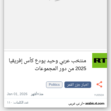
منتخب عربي وحيد يودع كأس إفريقيا
2025 من دور المجموعات
اخبار جزر القمر
Politics
Jan 01, 2026
منذ ٧ أشهر
YU55DX
عدد الكلمات: ١١٠
•
arabic.rt.com
ار تي عربي