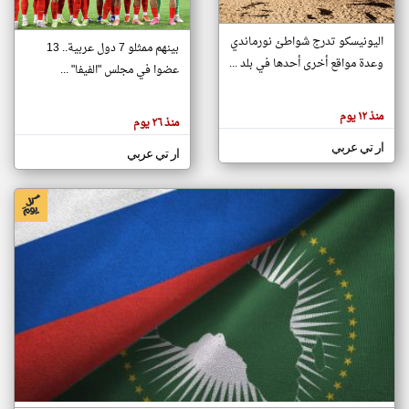
اليونيسكو تدرج شواطئ نورماندي
بينهم ممثلو 7 دول عربية.. 13
klyoum.com
وعدة مواقع أخرى أحدها في بلد ...
تغيير الدولة
عضوا في مجلس "الفيفا" ...
تعبر
مصادر الأخبار من جزر القمر
المقالات
الموجوده
اخبار جزر القمر على مدار الساعة
منذ ١٢ يوم
هنا عن
منذ ٢٦ يوم
وجهة
نظر
أهم اخبار جزر القمر العاجلة والمباشرة
ار تي عربي
كاتبيها.
ار تي عربي