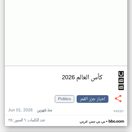
كأس العالم 2026
اخبار جزر القمر
Politics
Jun 01, 2026
منذ شهرين
PF63IT
عدد الكلمات: ٦ الصور: ٢٥
•
bbc.com
بي بي سي عربي