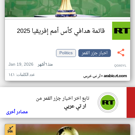
قائمة هدافي كأس أمم إفريقيا 2025
اخبار جزر القمر
Politics
Jan 19, 2026
منذ ٦ أشهر
QG60YL
عدد الكلمات: ١٤١
•
arabic.rt.com
ار تي عربي
تابع اخر اخبار جزر القمر من
ار تي عربي
مصادر أخرى