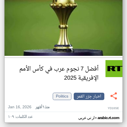
أفضل 7 نجوم عرب في كأس الأمم
الإفريقية 2025
اخبار جزر القمر
Politics
Jan 16, 2026
منذ ٦ أشهر
YD16SE
عدد الكلمات: ١٠٩
•
arabic.rt.com
ار تي عربي