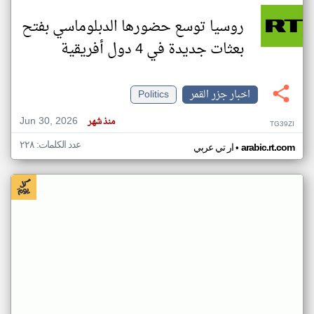
روسيا توسع حضورها الدبلوماسي بفتح
بعثات جديدة في 4 دول أفريقية
اخبار جزر القمر
Politics
Jun 30, 2026
منذ شهر
TG39ZI
عدد الكلمات: ٢٢٨
•
arabic.rt.com
ار تي عربي