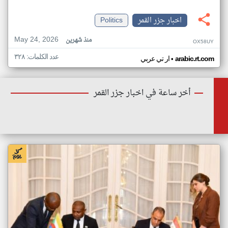
اخبار جزر القمر
Politics
May 24, 2026
منذ شهرين
OX58UY
عدد الكلمات: ٣٢٨
•
arabic.rt.com
ار تي عربي
أخر ساعة في اخبار جزر القمر