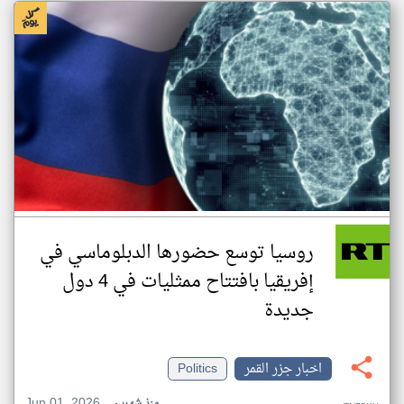
روسيا توسع حضورها الدبلوماسي في
إفريقيا بافتتاح ممثليات في 4 دول
جديدة
اخبار جزر القمر
Politics
Jun 01, 2026