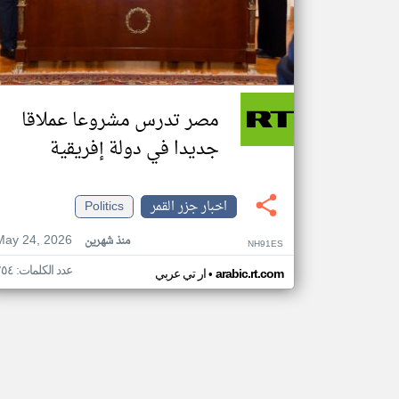
مصر تدرس مشروعا عملاقا
جديدا في دولة إفريقية
اخبار جزر القمر
Politics
May 24, 2026
منذ شهرين
NH91ES
عدد الكلمات: ٢٥٤
•
arabic.rt.com
ار تي عربي