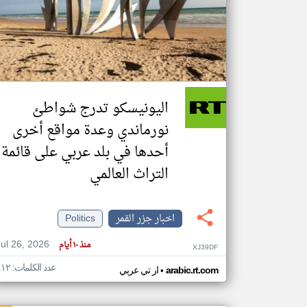
تعبر
المقالات
الموجوده
هنا عن
وجهة
اليونيسكو تدرج شواطئ
نظر
كاتبيها.
نورماندي وعدة مواقع أخرى
أحدها في بلد عربي على قائمة
التراث العالمي
اخبار جزر القمر
Politics
Jul 26, 2026
منذ ١٠ أيام
XJ39DF
عدد الكلمات: ٤١٢
•
arabic.rt.com
ار تي عربي