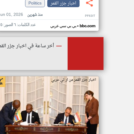
اخبار جزر القمر
Politics
Jun 01, 2026
منذ شهرين
PF63IT
عدد الكلمات: ٦ الصور: ٢٥
•
bbc.com
بي بي سي عربي
أخر ساعة في اخبار جزر القم
اخبار جزر القمر من ار تي عربي