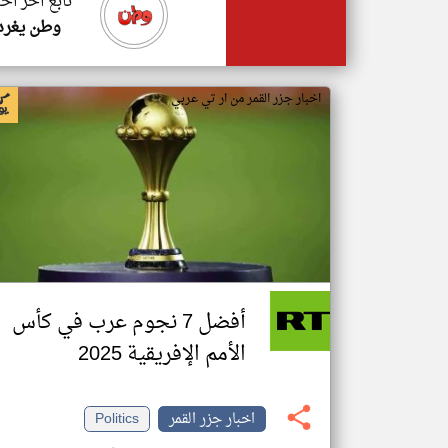
تابع اخر اخب
وطن يغرد
اخبار جزر القمر من ار تي عربي
أفضل 7 نجوم عرب في كأس
الأمم الإفريقية 2025
اخبار جزر القمر
Politics