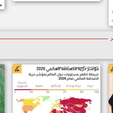
om
ر
اخبار جزر القمر من سي ان ان عربي
اخ