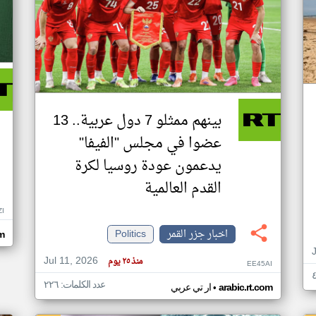
بينهم ممثلو 7 دول عربية.. 13
عضوا في مجلس "الفيفا"
يدعمون عودة روسيا لكرة
القدم العالمية
ZI
اخبار جزر القمر
Politics
om
Jul 11, 2026
منذ ٢٥ يوم
EE45AI
عدد الكلمات: ٢٢٦
•
arabic.rt.com
ار تي عربي