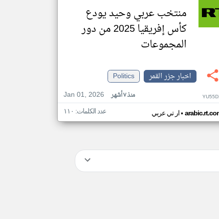
منتخب عربي وحيد يودع
كأس إفريقيا 2025 من دور
المجموعات
اخبار جزر القمر
Politics
Jan 01, 2026
منذ ٧ أشهر
YU55D
عدد الكلمات: ١١٠
•
arabic.rt.c
ار تي عربي