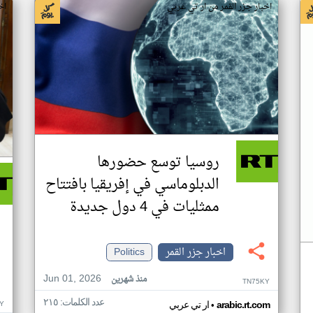
اخبار جزر القمر من ار تي عربي
اخ
روسيا توسع حضورها
الدبلوماسي في إفريقيا بافتتاح
ممثليات في 4 دول جديدة
اخبار جزر القمر
Politics
Jun 01, 2026
منذ شهرين
TN75KY
عدد الكلمات: ٢١٥
•
Y
arabic.rt.com
ار تي عربي