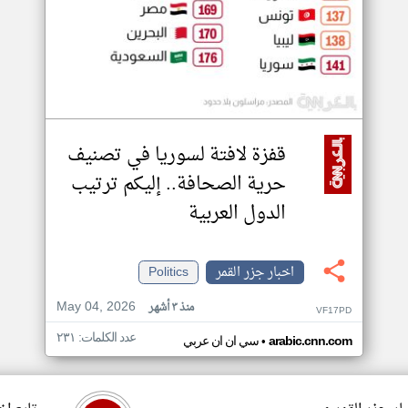
قفزة لافتة لسوريا في تصنيف
حرية الصحافة.. إليكم ترتيب
الدول العربية
اخبار جزر القمر
Politics
May 04, 2026
منذ ٣ أشهر
VF17PD
عدد الكلمات: ٢٣١
•
arabic.cnn.com
سي ان ان عربي