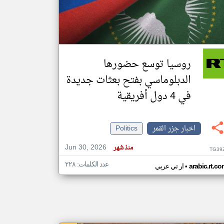
klyoum.com
تغيير الدولة
مصادر الأخبار من جزر القمر
روسيا توسع حضورها
اخبار جزر القمر على مدار الساعة
الدبلوماسي بفتح بعثات جديدة
أهم اخبار جزر القمر العاجلة والمباشرة
في 4 دول أفريقية
اخبار جزر القمر
Politics
Jun 30, 2026
منذ شهر
TG39
عدد الكلمات: ٢٢٨
•
arabic.rt.c
ار تي عربي