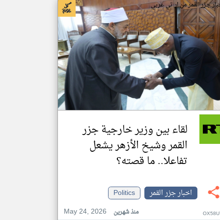
بار جزر القمر من ار تي عربي
لقاء بين وزير خارجية جزر
القمر وشيخ الأزهر يشعل
تفاعلا.. ما قصته؟
اخبار جزر القمر
Politics
May 24, 2026
منذ شهرين
OX58U