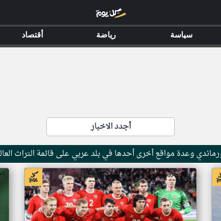
سياسة
رياضة
أقتصاد
أجدد الاخبار
ماندي وعدة مواقع أخرى أحدها في بلد عربي على قائمة التراث العال
اخبار جزر القمر من ار تي عربي
اخ