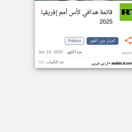
قائمة هدافي كأس أمم إفريقيا
2025
اخبار جزر القمر
Politics
Jan 19, 2026
منذ ٦ أشهر
QG60Y
عدد الكلمات: ١٤١
•
arabic.rt.c
ار تي عربي