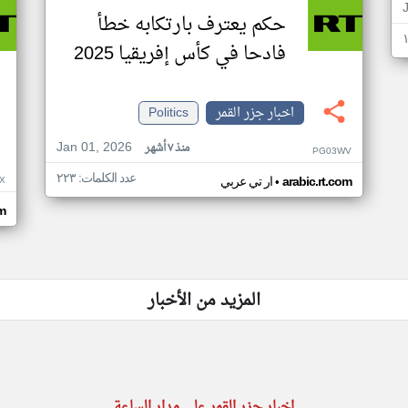
حكم يعترف بارتكابه خطأ
فادحا في كأس إفريقيا 2025
اخبار جزر القمر
Politics
Jan 01, 2026
منذ ٧ أشهر
PG03WV
عدد الكلمات: ٢٢٣
•
X
arabic.rt.com
ار تي عربي
om
المزيد من الأخبار
اخبار جزر القمر على مدار الساعة