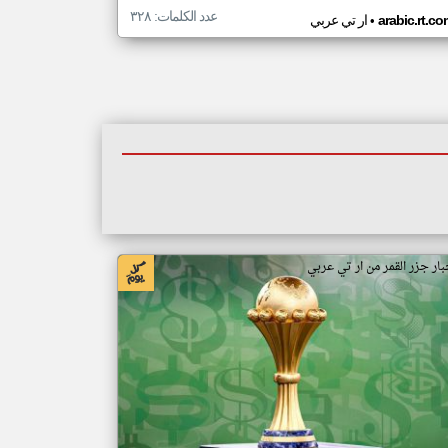
عدد الكلمات: ٣٢٨
•
arabic.rt.c
ار تي عربي
بار جزر القمر من ار تي عربي