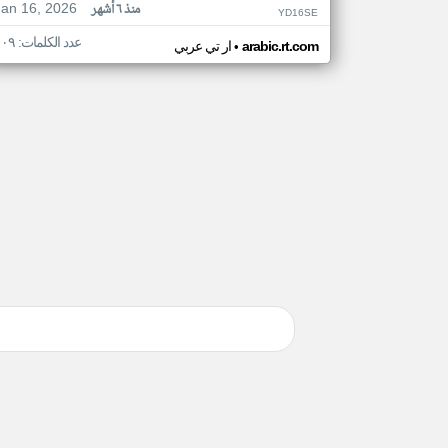
Jan 16, 2026
منذ ٦ أشهر
YD16SE
عدد الكلمات: ١٠٩
•
arabic.rt.com
ار تي عربي