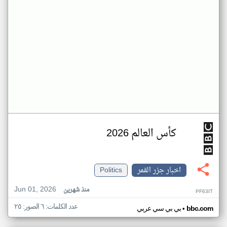
كأس العالم 2026
اخبار جزر القمر
Politics
Jun 01, 2026
منذ شهرين
PF63IT
عدد الكلمات: ٦ الصور: ٢٥
•
bbc.com
بي بي سي عربي