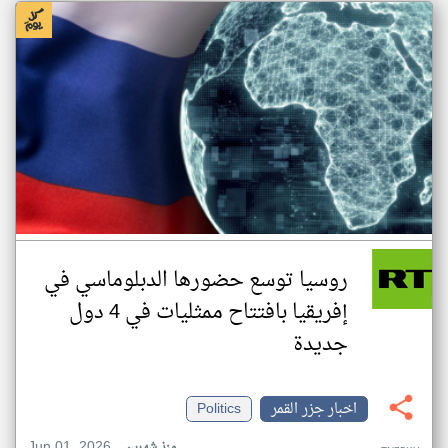
روسيا توسع حضورها الدبلوماسي في
إفريقيا بافتتاح ممثليات في 4 دول
جديدة
اخبار جزر القمر
Politics
Jun 01, 2026