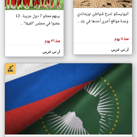
اليونيسكو تدرج شواطئ نورماندي
بينهم ممثلو 7 دول عربية.. 13
klyoum.com
وعدة مواقع أخرى أحدها في بلد ...
تغيير الدولة
عضوا في مجلس "الفيفا" ...
تعبر
مصادر الأخبار من جزر القمر
المقالات
الموجوده
اخبار جزر القمر على مدار الساعة
منذ ١١ يوم
هنا عن
منذ ٢٦ يوم
وجهة
نظر
أهم اخبار جزر القمر العاجلة والمباشرة
ار تي عربي
كاتبيها.
ار تي عربي