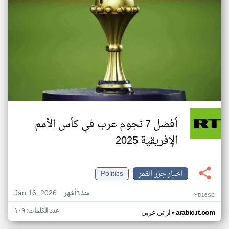
أفضل 7 نجوم عرب في كأس الأمم
الإفريقية 2025
اخبار جزر القمر
Politics
Jan 16, 2026
منذ ٦ أشهر
YD16SE
عدد الكلمات: ١٠٩
•
arabic.rt.com
ار تي عربي