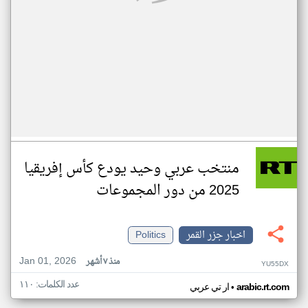
منتخب عربي وحيد يودع كأس إفريقيا
2025 من دور المجموعات
اخبار جزر القمر
Politics
Jan 01, 2026
منذ ٧ أشهر
YU55DX
عدد الكلمات: ١١٠
•
arabic.rt.com
ار تي عربي