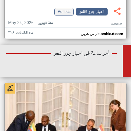
اخبار جزر القمر
Politics
May 24, 2026
منذ شهرين
OX58UY
عدد الكلمات: ٣٢٨
•
arabic.rt.com
ار تي عربي
أخر ساعة في اخبار جزر القمر