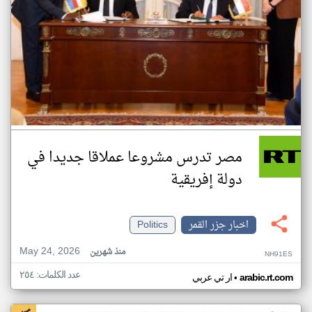
مصر تدرس مشروعا عملاقا جديدا في
دولة إفريقية
اخبار جزر القمر
Politics
May 24, 2026
منذ شهرين
NH91ES
عدد الكلمات: ٢٥٤
•
arabic.rt.com
ار تي عربي