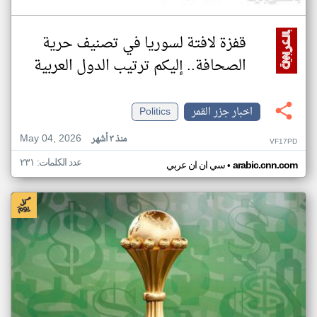
قفزة لافتة لسوريا في تصنيف حرية
الصحافة.. إليكم ترتيب الدول العربية
اخبار جزر القمر
Politics
May 04, 2026
منذ ٣ أشهر
VF17PD
عدد الكلمات: ٢٣١
•
arabic.cnn.com
سي ان ان عربي