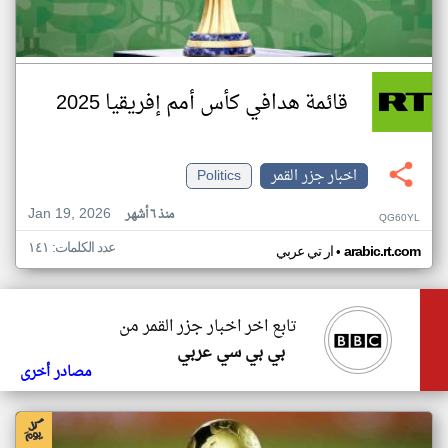
قائمة هدافي كأس أمم إفريقيا 2025
اخبار جزر القمر
Politics
Jan 19, 2026
منذ ٦ أشهر
QG60YL
عدد الكلمات: ١٤١
•
arabic.rt.com
ار تي عربي
تابع اخر اخبار جزر القمر من
بي بي سي عربي
مصادر أخرى