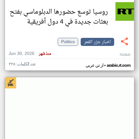
روسيا توسع حضورها الدبلوماسي بفتح
بعثات جديدة في 4 دول أفريقية
اخبار جزر القمر
Politics
Jun 30, 2026
منذ شهر
TG39ZI
عدد الكلمات: ٢٢٨
•
arabic.rt.com
ار تي عربي