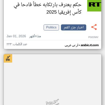
حكم يعترف بارتكابه خطأ فادحا في
كأس إفريقيا 2025
اخبار جزر القمر
Politics
Jan 01, 2026
منذ ٧ أشهر
PG03WV
عدد الكلمات: ٢٢٣
•
arabic.rt.com
ار تي عربي