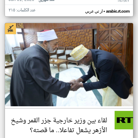
منذ شهرين
TN75KY
عدد الكلمات: ٢١٥
•
arabic.rt.com
ار تي عربي
لقاء بين وزير خارجية جزر القمر وشيخ
الأزهر يشعل تفاعلا.. ما قصته؟