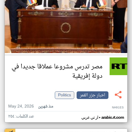
مصر تدرس مشروعا عملاقا جديدا في
دولة إفريقية
اخبار جزر القمر
Politics
May 24, 2026
منذ شهرين
NH91ES
عدد الكلمات: ٢٥٤
•
arabic.rt.com
ار تي عربي