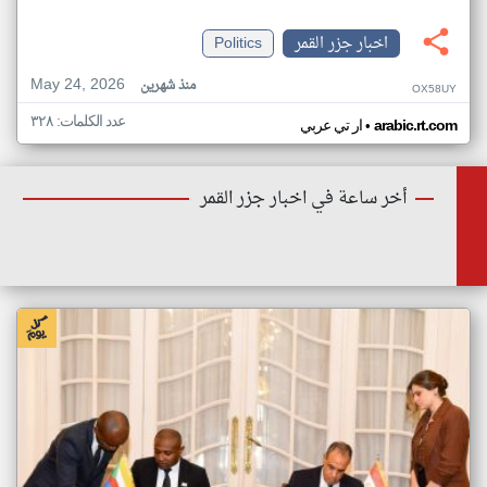
اخبار جزر القمر
Politics
May 24, 2026
منذ شهرين
OX58UY
عدد الكلمات: ٣٢٨
•
arabic.rt.com
ار تي عربي
أخر ساعة في اخبار جزر القمر