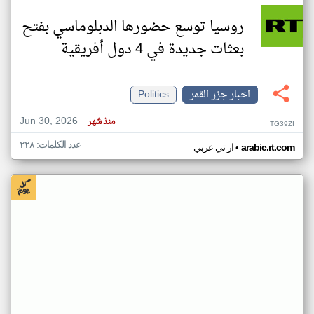
روسيا توسع حضورها الدبلوماسي بفتح
بعثات جديدة في 4 دول أفريقية
اخبار جزر القمر
Politics
Jun 30, 2026
منذ شهر
TG39ZI
عدد الكلمات: ٢٢٨
•
arabic.rt.com
ار تي عربي