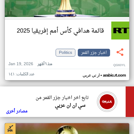
قائمة هدافي كأس أمم إفريقيا 2025
اخبار جزر القمر
Politics
Jan 19, 2026
منذ ٦ أشهر
QG60YL
عدد الكلمات: ١٤١
•
arabic.rt.com
ار تي عربي
تابع اخر اخبار جزر القمر من
سي ان ان عربي
مصادر أخرى