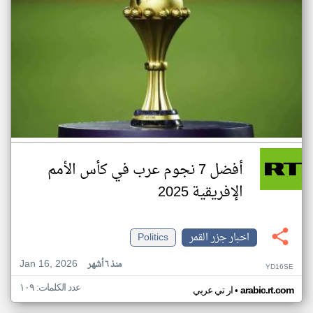
أفضل 7 نجوم عرب في كأس الأمم
الإفريقية 2025
اخبار جزر القمر
Politics
Jan 16, 2026
منذ ٦ أشهر
YD16SE
عدد الكلمات: ١٠٩
•
arabic.rt.com
ار تي عربي