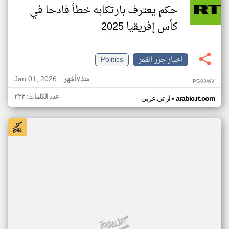
حكم يعترف بارتكابه خطأ فادحا في
كأس إفريقيا 2025
اخبار جزر القمر
Politics
Jan 01, 2026
منذ ٧ أشهر
PG03WV
عدد الكلمات: ٢٢٣
•
arabic.rt.com
ار تي عربي