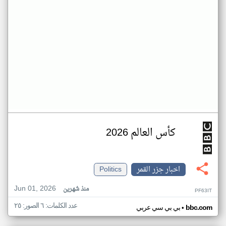
كأس العالم 2026
اخبار جزر القمر
Politics
Jun 01, 2026
منذ شهرين
PF63IT
عدد الكلمات: ٦ الصور: ٢٥
•
bbc.com
بي بي سي عربي