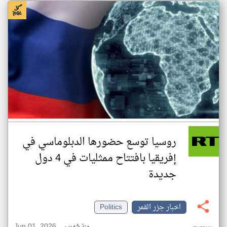
روسيا توسع حضورها الدبلوماسي في
إفريقيا بافتتاح ممثليات في 4 دول
جديدة
اخبار جزر القمر
Politics
Jun 01, 2026