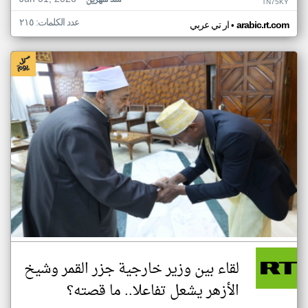
منذ شهرين
TN75KY
عدد الكلمات: ٢١٥
•
arabic.rt.com
ار تي عربي
لقاء بين وزير خارجية جزر القمر وشيخ
الأزهر يشعل تفاعلا.. ما قصته؟