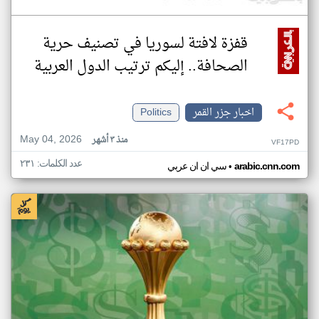
قفزة لافتة لسوريا في تصنيف حرية
الصحافة.. إليكم ترتيب الدول العربية
اخبار جزر القمر
Politics
May 04, 2026
منذ ٣ أشهر
VF17PD
عدد الكلمات: ٢٣١
•
arabic.cnn.com
سي ان ان عربي