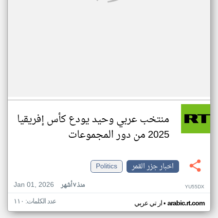
منتخب عربي وحيد يودع كأس إفريقيا
2025 من دور المجموعات
اخبار جزر القمر
Politics
Jan 01, 2026
منذ ٧ أشهر
YU55DX
عدد الكلمات: ١١٠
•
arabic.rt.com
ار تي عربي