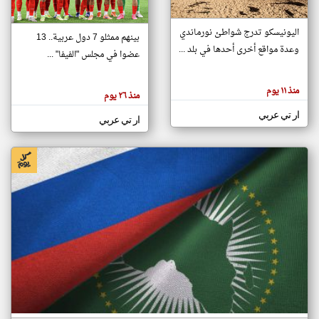
اليونيسكو تدرج شواطئ نورماندي
بينهم ممثلو 7 دول عربية.. 13
klyoum.com
وعدة مواقع أخرى أحدها في بلد ...
تغيير الدولة
عضوا في مجلس "الفيفا" ...
تعبر
مصادر الأخبار من جزر القمر
المقالات
الموجوده
اخبار جزر القمر على مدار الساعة
منذ ١١ يوم
هنا عن
منذ ٢٦ يوم
وجهة
نظر
أهم اخبار جزر القمر العاجلة والمباشرة
ار تي عربي
كاتبيها.
ار تي عربي