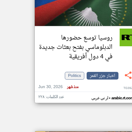
klyoum.com
تغيير الدولة
مصادر الأخبار من جزر القمر
روسيا توسع حضورها
اخبار جزر القمر على مدار الساعة
الدبلوماسي بفتح بعثات جديدة
أهم اخبار جزر القمر العاجلة والمباشرة
في 4 دول أفريقية
اخبار جزر القمر
Politics
Jun 30, 2026
منذ شهر
TG39
عدد الكلمات: ٢٢٨
•
arabic.rt.c
ار تي عربي