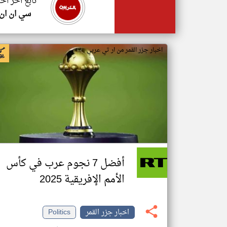
تابع اخر اخب
سي ان ان
اخبار جزر القمر من ار تي عربي
أفضل 7 نجوم عرب في كأس
الأمم الإفريقية 2025
اخبار جزر القمر
Politics