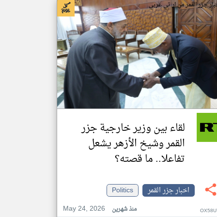
بار جزر القمر من ار تي عربي
لقاء بين وزير خارجية جزر
القمر وشيخ الأزهر يشعل
تفاعلا.. ما قصته؟
اخبار جزر القمر
Politics
May 24, 2026
منذ شهرين
OX58U