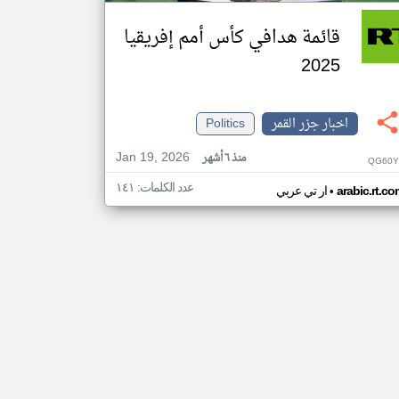
قائمة هدافي كأس أمم إفريقيا
2025
اخبار جزر القمر
Politics
Jan 19, 2026
منذ ٦ أشهر
QG60Y
عدد الكلمات: ١٤١
•
arabic.rt.c
ار تي عربي