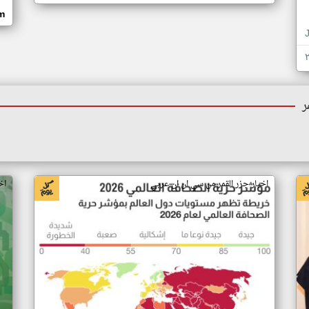
om
ر
اخبار جزر القمر من سي ان ان عربي
اخ