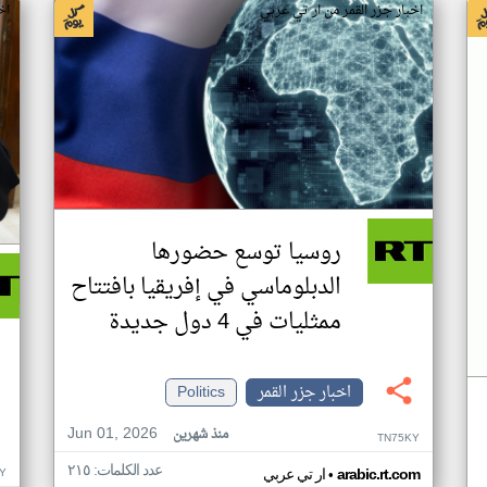
اخبار جزر القمر من ار تي عربي
اخ
روسيا توسع حضورها
الدبلوماسي في إفريقيا بافتتاح
ممثليات في 4 دول جديدة
اخبار جزر القمر
Politics
Jun 01, 2026
منذ شهرين
TN75KY
عدد الكلمات: ٢١٥
•
Y
arabic.rt.com
ار تي عربي