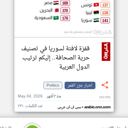
قفزة لافتة لسوريا في تصنيف
حرية الصحافة.. إليكم ترتيب
الدول العربية
اخبار جزر القمر
Politics
May 04, 2026
منذ ٣ أشهر
VF17PD
عدد الكلمات: ٢٣١
•
arabic.cnn.com
سي ان ان عربي