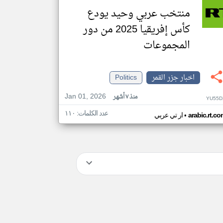
منتخب عربي وحيد يودع
كأس إفريقيا 2025 من دور
المجموعات
اخبار جزر القمر
Politics
Jan 01, 2026
منذ ٧ أشهر
YU55D
عدد الكلمات: ١١٠
•
arabic.rt.c
ار تي عربي