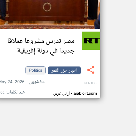
مصر تدرس مشروعا عملاقا
جديدا في دولة إفريقية
اخبار جزر القمر
Politics
May 24, 2026
منذ شهرين
NH91ES
عدد الكلمات: ٢٥٤
•
arabic.rt.com
ار تي عربي