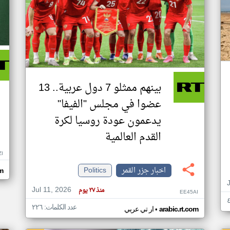
بينهم ممثلو 7 دول عربية.. 13
عضوا في مجلس "الفيفا"
يدعمون عودة روسيا لكرة
القدم العالمية
ZI
اخبار جزر القمر
Politics
om
Jul 11, 2026
منذ ٢٧ يوم
EE45AI
عدد الكلمات: ٢٢٦
•
arabic.rt.com
ار تي عربي