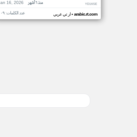
Jan 16, 2026
منذ ٦ أشهر
YD16SE
عدد الكلمات: ١٠٩
•
arabic.rt.com
ار تي عربي