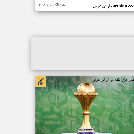
عدد الكلمات: ٣٢٨
•
arabic.rt.c
ار تي عربي
بار جزر القمر من ار تي عربي