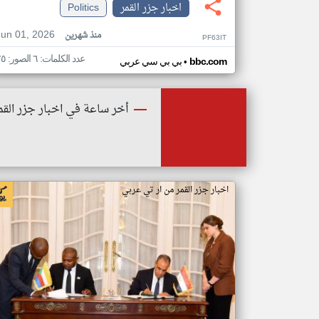
اخبار جزر القمر
Politics
Jun 01, 2026
منذ شهرين
PF63IT
عدد الكلمات: ٦ الصور: ٢٥
•
bbc.com
بي بي سي عربي
أخر ساعة في اخبار جزر القم
اخبار جزر القمر من ار تي عربي