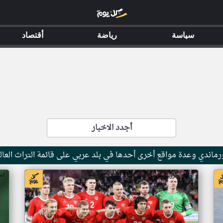
سياسة
رياضة
أقتصاد
أجدد الاخبار
ماندي وعدة مواقع أخرى أحدها في بلد عربي على قائمة التراث العال
اخبار جزر القمر من ار تي عربي
اخ