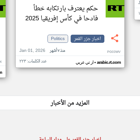
حكم يعترف بارتكابه خطأ
فادحا في كأس إفريقيا 2025
اخبار جزر القمر
Politics
Jan 01, 2026
منذ ٧ أشهر
PG03WV
عدد الكلمات: ٢٢٣
•
X
arabic.rt.com
ار تي عربي
om
المزيد من الأخبار
اخبار جزر القمر على مدار الساعة