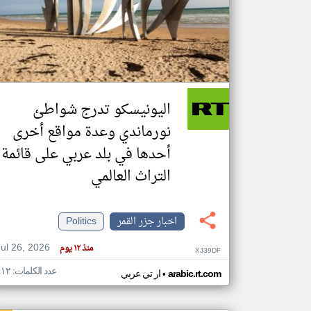
تعبر
المقالات
الموجوده
هنا عن
وجهة
اليونيسكو تدرج شواطئ
نظر
كاتبيها.
نورماندي وعدة مواقع أخرى
أحدها في بلد عربي على قائمة
التراث العالمي
اخبار جزر القمر
Politics
Jul 26, 2026
منذ ١٢ يوم
XJ39DF
عدد الكلمات: ٤١٢
•
arabic.rt.com
ار تي عربي