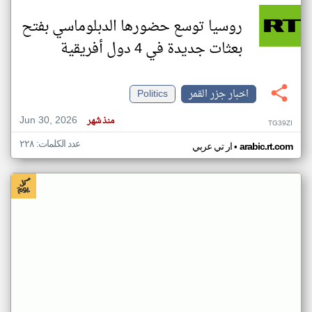
روسيا توسع حضورها الدبلوماسي بفتح
بعثات جديدة في 4 دول أفريقية
اخبار جزر القمر
Politics
Jun 30, 2026
منذ شهر
TG39ZI
عدد الكلمات: ٢٢٨
•
arabic.rt.com
ار تي عربي