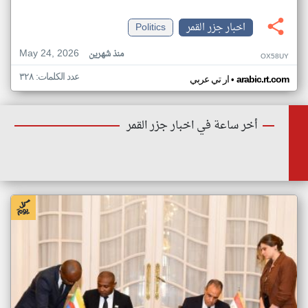
اخبار جزر القمر
Politics
May 24, 2026
منذ شهرين
OX58UY
عدد الكلمات: ٣٢٨
•
arabic.rt.com
ار تي عربي
أخر ساعة في اخبار جزر القمر