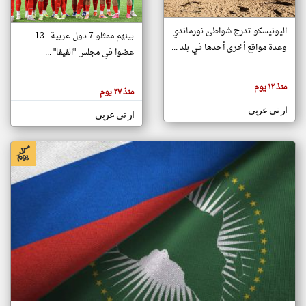
اليونيسكو تدرج شواطئ نورماندي
بينهم ممثلو 7 دول عربية.. 13
klyoum.com
وعدة مواقع أخرى أحدها في بلد ...
تغيير الدولة
عضوا في مجلس "الفيفا" ...
تعبر
مصادر الأخبار من جزر القمر
المقالات
الموجوده
اخبار جزر القمر على مدار الساعة
منذ ١٢ يوم
هنا عن
منذ ٢٧ يوم
وجهة
نظر
أهم اخبار جزر القمر العاجلة والمباشرة
ار تي عربي
كاتبيها.
ار تي عربي