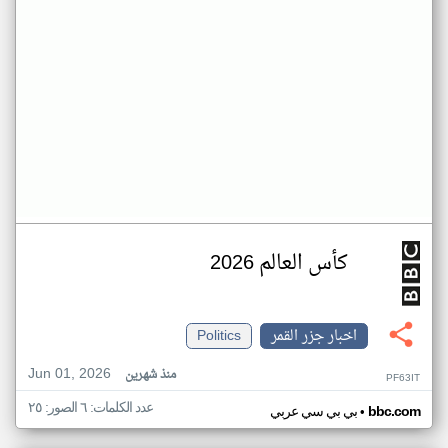
كأس العالم 2026
اخبار جزر القمر
Politics
Jun 01, 2026
منذ شهرين
PF63IT
عدد الكلمات: ٦ الصور: ٢٥
•
bbc.com
بي بي سي عربي