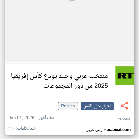
منتخب عربي وحيد يودع كأس إفريقيا
2025 من دور المجموعات
اخبار جزر القمر
Politics
Jan 01, 2026
منذ ٧ أشهر
YU55DX
عدد الكلمات: ١١٠
•
arabic.rt.com
ار تي عربي