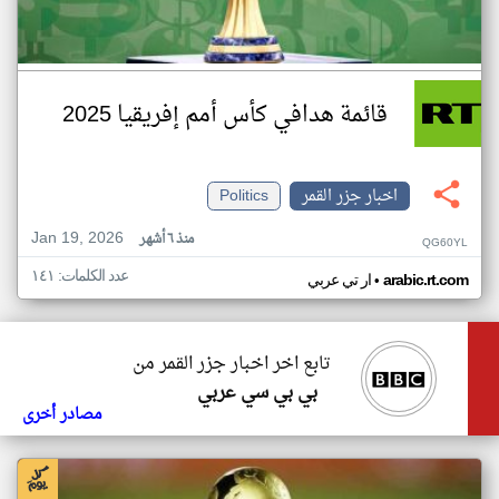
قائمة هدافي كأس أمم إفريقيا 2025
اخبار جزر القمر
Politics
Jan 19, 2026
منذ ٦ أشهر
QG60YL
عدد الكلمات: ١٤١
•
arabic.rt.com
ار تي عربي
تابع اخر اخبار جزر القمر من
بي بي سي عربي
مصادر أخرى