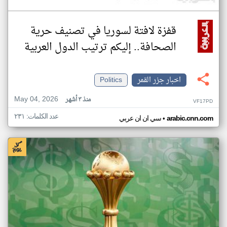
قفزة لافتة لسوريا في تصنيف حرية
الصحافة.. إليكم ترتيب الدول العربية
اخبار جزر القمر
Politics
May 04, 2026
منذ ٣ أشهر
VF17PD
عدد الكلمات: ٢٣١
•
arabic.cnn.com
سي ان ان عربي