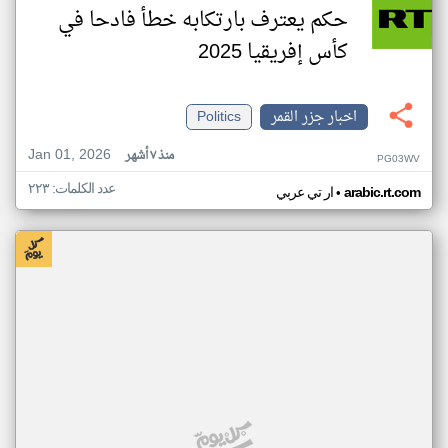
حكم يعترف بارتكابه خطأ فادحا في
كأس إفريقيا 2025
اخبار جزر القمر
Politics
Jan 01, 2026
منذ ٧ أشهر
PG03WV
عدد الكلمات: ٢٢٣
•
arabic.rt.com
ار تي عربي