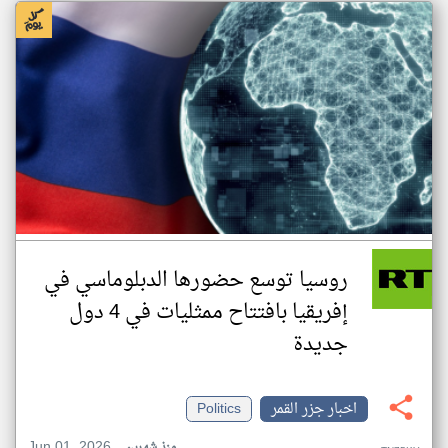
روسيا توسع حضورها الدبلوماسي في
إفريقيا بافتتاح ممثليات في 4 دول
جديدة
اخبار جزر القمر
Politics
Jun 01, 2026