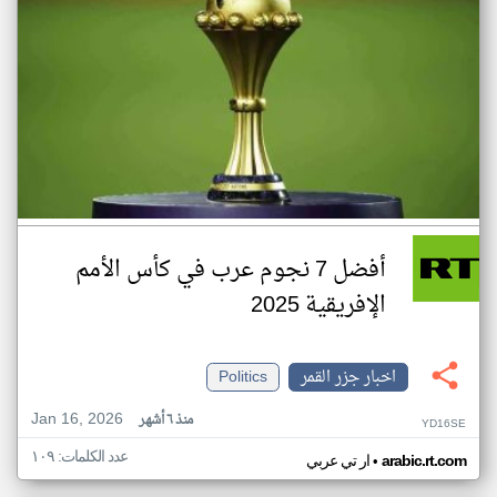
أفضل 7 نجوم عرب في كأس الأمم
الإفريقية 2025
اخبار جزر القمر
Politics
Jan 16, 2026
منذ ٦ أشهر
YD16SE
عدد الكلمات: ١٠٩
•
arabic.rt.com
ار تي عربي