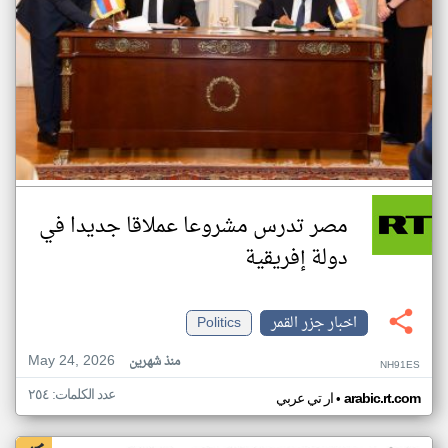
مصر تدرس مشروعا عملاقا جديدا في
دولة إفريقية
اخبار جزر القمر
Politics
May 24, 2026
منذ شهرين
NH91ES
عدد الكلمات: ٢٥٤
•
arabic.rt.com
ار تي عربي