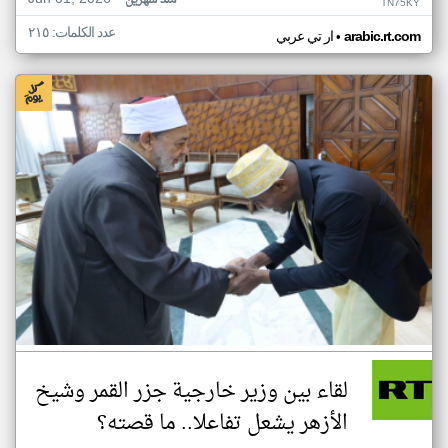
منذ شهرين
TN75KY
عدد الكلمات: ٢١٥
•
arabic.rt.com
ار تي عربي
لقاء بين وزير خارجية جزر القمر وشيخ
الأزهر يشعل تفاعلا.. ما قصته؟