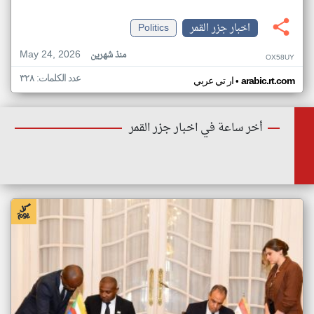
اخبار جزر القمر
Politics
May 24, 2026
منذ شهرين
OX58UY
عدد الكلمات: ٣٢٨
•
arabic.rt.com
ار تي عربي
أخر ساعة في اخبار جزر القمر