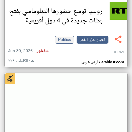
روسيا توسع حضورها الدبلوماسي بفتح
بعثات جديدة في 4 دول أفريقية
اخبار جزر القمر
Politics
Jun 30, 2026
منذ شهر
TG39ZI
عدد الكلمات: ٢٢٨
•
arabic.rt.com
ار تي عربي