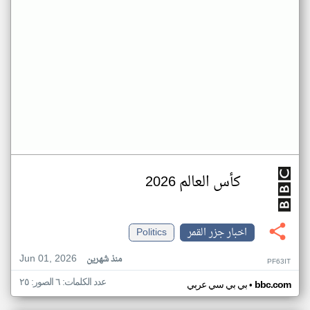
كأس العالم 2026
اخبار جزر القمر
Politics
Jun 01, 2026
منذ شهرين
PF63IT
عدد الكلمات: ٦ الصور: ٢٥
•
bbc.com
بي بي سي عربي