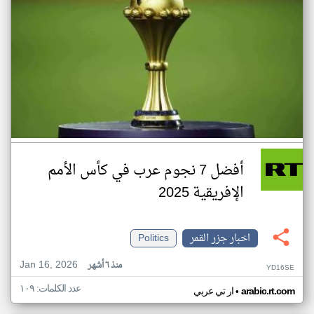
أفضل 7 نجوم عرب في كأس الأمم
الإفريقية 2025
اخبار جزر القمر
Politics
Jan 16, 2026
منذ ٦ أشهر
YD16SE
عدد الكلمات: ١٠٩
•
arabic.rt.com
ار تي عربي