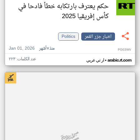
حكم يعترف بارتكابه خطأ فادحا في
كأس إفريقيا 2025
اخبار جزر القمر
Politics
Jan 01, 2026
منذ ٧ أشهر
PG03WV
عدد الكلمات: ٢٢٣
•
arabic.rt.com
ار تي عربي