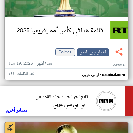
قائمة هدافي كأس أمم إفريقيا 2025
اخبار جزر القمر
Politics
Jan 19, 2026
منذ ٦ أشهر
QG60YL
عدد الكلمات: ١٤١
•
arabic.rt.com
ار تي عربي
تابع اخر اخبار جزر القمر من
بي بي سي عربي
مصادر أخرى