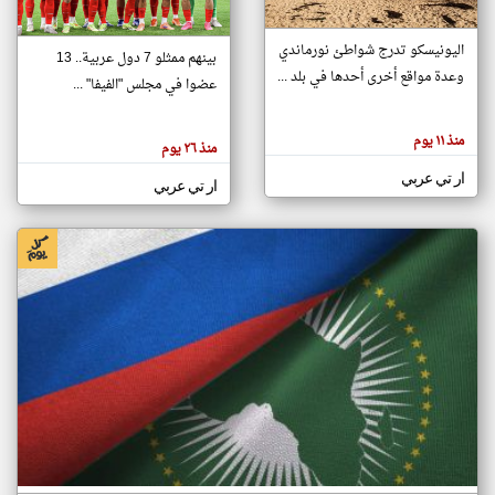
اليونيسكو تدرج شواطئ نورماندي
بينهم ممثلو 7 دول عربية.. 13
klyoum.com
وعدة مواقع أخرى أحدها في بلد ...
تغيير الدولة
عضوا في مجلس "الفيفا" ...
تعبر
مصادر الأخبار من جزر القمر
المقالات
الموجوده
اخبار جزر القمر على مدار الساعة
منذ ١١ يوم
هنا عن
منذ ٢٦ يوم
وجهة
نظر
أهم اخبار جزر القمر العاجلة والمباشرة
ار تي عربي
كاتبيها.
ار تي عربي