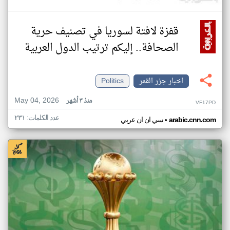
قفزة لافتة لسوريا في تصنيف حرية
الصحافة.. إليكم ترتيب الدول العربية
اخبار جزر القمر
Politics
May 04, 2026
منذ ٣ أشهر
VF17PD
عدد الكلمات: ٢٣١
•
arabic.cnn.com
سي ان ان عربي