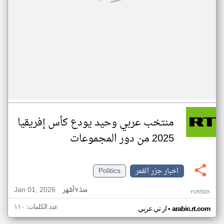
منتخب عربي وحيد يودع كأس إفريقيا
2025 من دور المجموعات
اخبار جزر القمر
Politics
Jan 01, 2026
منذ ٧ أشهر
YU55DX
عدد الكلمات: ١١٠
•
arabic.rt.com
ار تي عربي