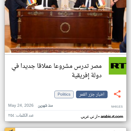
مصر تدرس مشروعا عملاقا جديدا في
دولة إفريقية
اخبار جزر القمر
Politics
May 24, 2026
منذ شهرين
NH91ES
عدد الكلمات: ٢٥٤
•
arabic.rt.com
ار تي عربي