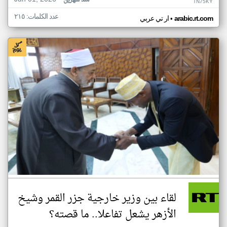
منذ شهرين
TN75KY
عدد الكلمات: ٢١٥
•
arabic.rt.com
ار تي عربي
لقاء بين وزير خارجية جزر القمر وشيخ
الأزهر يشعل تفاعلا.. ما قصته؟