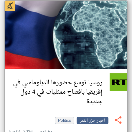
روسيا توسع حضورها الدبلوماسي في
إفريقيا بافتتاح ممثليات في 4 دول
جديدة
اخبار جزر القمر
Politics
Jun 01, 2026