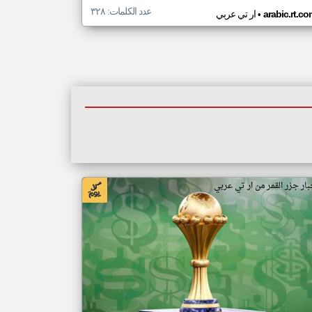
عدد الكلمات: ٣٢٨
•
arabic.rt.c
ار تي عربي
بار جزر القمر من ار تي عربي