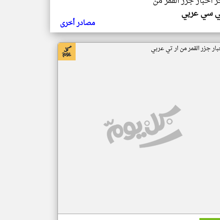
ر اخبار جزر القمر من
ي سي عربي
مصادر أخرى
بار جزر القمر من ار تي عربي