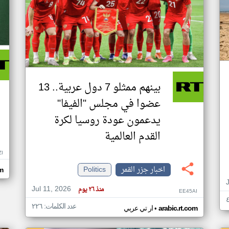
بينهم ممثلو 7 دول عربية.. 13
عضوا في مجلس "الفيفا"
يدعمون عودة روسيا لكرة
القدم العالمية
ZI
اخبار جزر القمر
Politics
om
Jul 11, 2026
منذ ٢٦ يوم
EE45AI
عدد الكلمات: ٢٢٦
•
arabic.rt.com
ار تي عربي