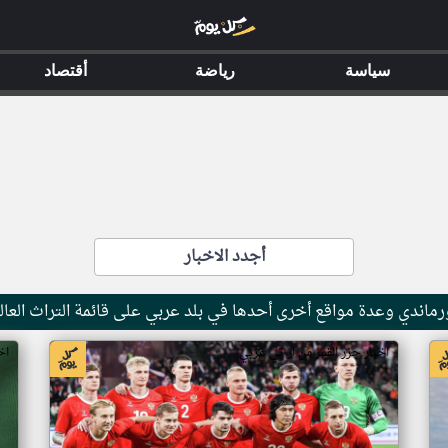
سياسة
رياضة
أقتصاد
أجدد الاخبار
ماندي وعدة مواقع أخرى أحدها في بلد عربي على قائمة التراث العال
اخبار جزر القمر من ار تي عربي
اخ