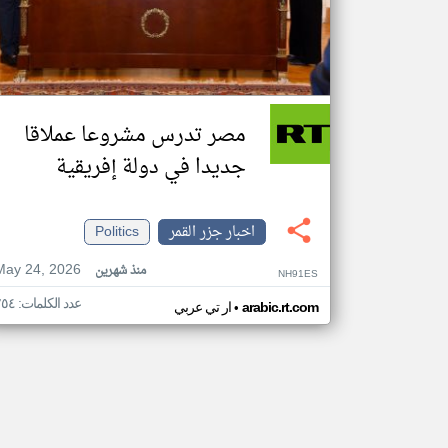
مصر تدرس مشروعا عملاقا
جديدا في دولة إفريقية
اخبار جزر القمر
Politics
May 24, 2026
منذ شهرين
NH91ES
عدد الكلمات: ٢٥٤
•
arabic.rt.com
ار تي عربي