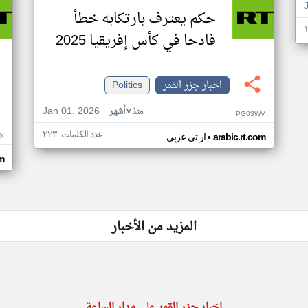
حكم يعترف بارتكابه خطأ
فادحا في كأس إفريقيا 2025
اخبار جزر القمر
Politics
Jan 01, 2026
منذ ٧ أشهر
PG03WV
عدد الكلمات: ٢٢٣
•
X
arabic.rt.com
ار تي عربي
om
المزيد من الأخبار
اخبار جزر القمر على مدار الساعة