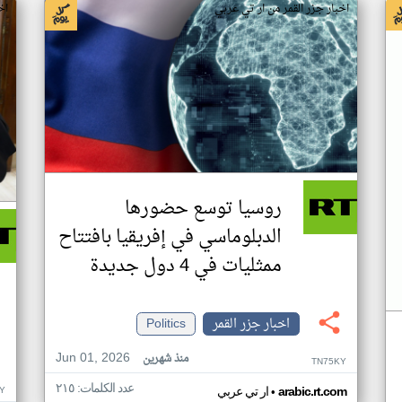
اخبار جزر القمر من ار تي عربي
اخ
روسيا توسع حضورها
الدبلوماسي في إفريقيا بافتتاح
ممثليات في 4 دول جديدة
اخبار جزر القمر
Politics
Jun 01, 2026
منذ شهرين
TN75KY
عدد الكلمات: ٢١٥
•
Y
arabic.rt.com
ار تي عربي