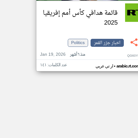
قائمة هدافي كأس أمم إفريقيا
2025
اخبار جزر القمر
Politics
Jan 19, 2026
منذ ٦ أشهر
QG60Y
عدد الكلمات: ١٤١
•
arabic.rt.c
ار تي عربي