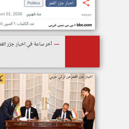
اخبار جزر القمر
Politics
Jun 01, 2026
منذ شهرين
PF63IT
عدد الكلمات: ٦ الصور: ٢٥
•
bbc.com
بي بي سي عربي
أخر ساعة في اخبار جزر القم
اخبار جزر القمر من ار تي عربي