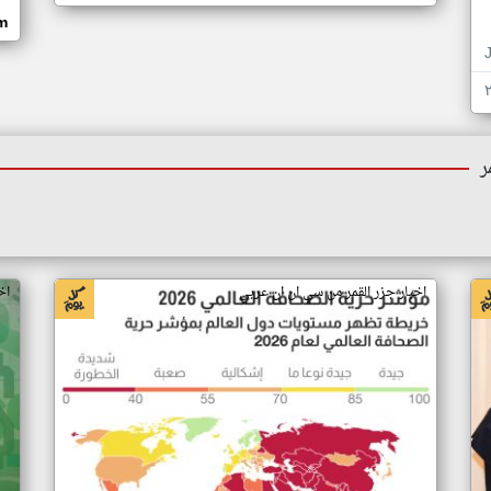
om
ر
اخبار جزر القمر من سي ان ان عربي
اخ