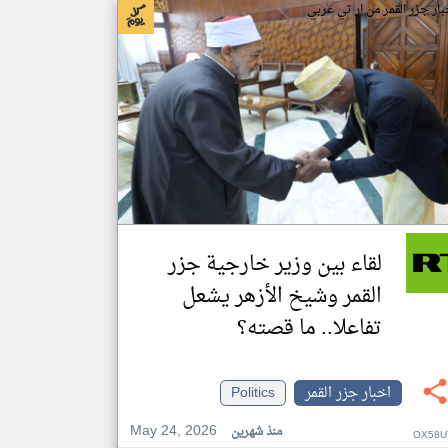
بار جزر القمر من ار تي عربي
لقاء بين وزير خارجية جزر
القمر وشيخ الأزهر يشعل
تفاعلا.. ما قصته؟
اخبار جزر القمر
Politics
May 24, 2026
منذ شهرين
OX58U