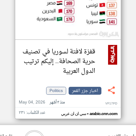
قفزة لافتة لسوريا في تصنيف
حرية الصحافة.. إليكم ترتيب
الدول العربية
اخبار جزر القمر
Politics
May 04, 2026
منذ ٣ أشهر
VF17PD
عدد الكلمات: ٢٣١
•
arabic.cnn.com
سي ان ان عربي