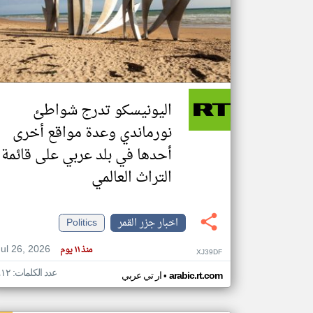
تعبر
المقالات
الموجوده
هنا عن
وجهة
اليونيسكو تدرج شواطئ
نظر
كاتبيها.
نورماندي وعدة مواقع أخرى
أحدها في بلد عربي على قائمة
التراث العالمي
اخبار جزر القمر
Politics
Jul 26, 2026
منذ ١١ يوم
XJ39DF
عدد الكلمات: ٤١٢
•
arabic.rt.com
ار تي عربي