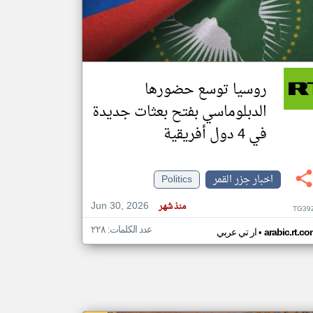
klyoum.com
تغيير الدولة
مصادر الأخبار من جزر القمر
روسيا توسع حضورها
اخبار جزر القمر على مدار الساعة
الدبلوماسي بفتح بعثات جديدة
أهم اخبار جزر القمر العاجلة والمباشرة
في 4 دول أفريقية
اخبار جزر القمر
Politics
Jun 30, 2026
منذ شهر
TG39
عدد الكلمات: ٢٢٨
•
arabic.rt.c
ار تي عربي