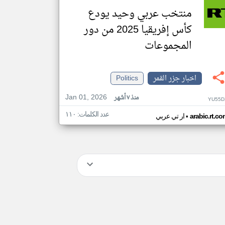
منتخب عربي وحيد يودع
كأس إفريقيا 2025 من دور
المجموعات
اخبار جزر القمر
Politics
Jan 01, 2026
منذ ٧ أشهر
YU55D
عدد الكلمات: ١١٠
•
arabic.rt.c
ار تي عربي