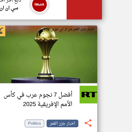
تابع اخر اخب
سي ان ان
اخبار جزر القمر من ار تي عربي
أفضل 7 نجوم عرب في كأس
الأمم الإفريقية 2025
اخبار جزر القمر
Politics