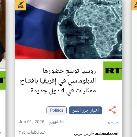
اخبار جزر القمر من ار تي عربي
اخ
روسيا توسع حضورها
الدبلوماسي في إفريقيا بافتتاح
ممثليات في 4 دول جديدة
اخبار جزر القمر
Politics
Jun 01, 2026
منذ شهرين
TN75KY
عدد الكلمات: ٢١٥
•
Y
arabic.rt.com
ار تي عربي