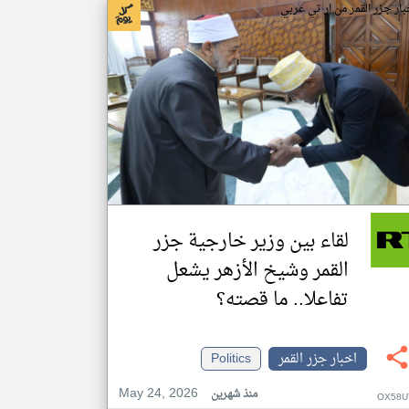
بار جزر القمر من ار تي عربي
لقاء بين وزير خارجية جزر
القمر وشيخ الأزهر يشعل
تفاعلا.. ما قصته؟
اخبار جزر القمر
Politics
May 24, 2026
منذ شهرين
OX58U