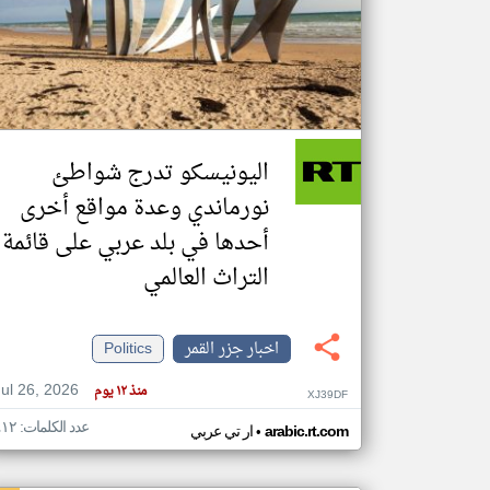
تعبر
المقالات
الموجوده
هنا عن
وجهة
اليونيسكو تدرج شواطئ
نظر
كاتبيها.
نورماندي وعدة مواقع أخرى
أحدها في بلد عربي على قائمة
التراث العالمي
اخبار جزر القمر
Politics
Jul 26, 2026
منذ ١٢ يوم
XJ39DF
عدد الكلمات: ٤١٢
•
arabic.rt.com
ار تي عربي