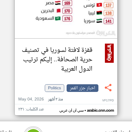
قفزة لافتة لسوريا في تصنيف
حرية الصحافة.. إليكم ترتيب
الدول العربية
اخبار جزر القمر
Politics
May 04, 2026
منذ ٣ أشهر
VF17PD
عدد الكلمات: ٢٣١
•
arabic.cnn.com
سي ان ان عربي