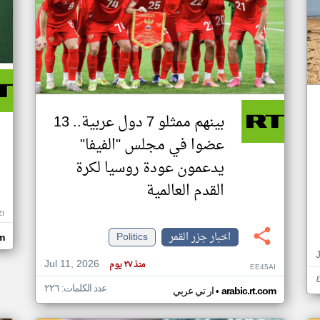
بينهم ممثلو 7 دول عربية.. 13
عضوا في مجلس "الفيفا"
يدعمون عودة روسيا لكرة
القدم العالمية
ZI
اخبار جزر القمر
Politics
om
Jul 11, 2026
منذ ٢٧ يوم
EE45AI
عدد الكلمات: ٢٢٦
•
arabic.rt.com
ار تي عربي