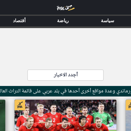
سياسة
رياضة
أقتصاد
أجدد الاخبار
ماندي وعدة مواقع أخرى أحدها في بلد عربي على قائمة التراث العال
اخبار جزر القمر من ار تي عربي
اخ