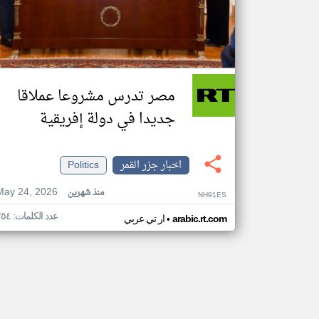
مصر تدرس مشروعا عملاقا
جديدا في دولة إفريقية
اخبار جزر القمر
Politics
May 24, 2026
منذ شهرين
NH91ES
عدد الكلمات: ٢٥٤
•
arabic.rt.com
ار تي عربي