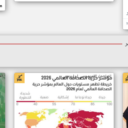
om
ر
اخبار جزر القمر من سي ان ان عربي
اخ