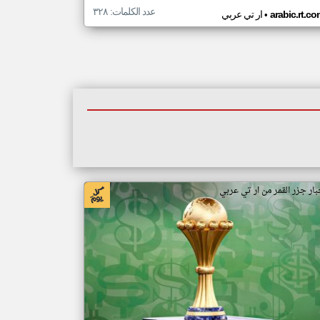
عدد الكلمات: ٣٢٨
•
arabic.rt.c
ار تي عربي
بار جزر القمر من ار تي عربي