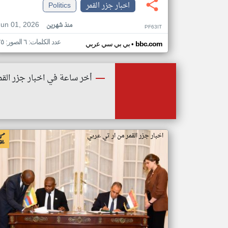
اخبار جزر القمر
Politics
Jun 01, 2026
منذ شهرين
PF63IT
عدد الكلمات: ٦ الصور: ٢٥
•
bbc.com
بي بي سي عربي
أخر ساعة في اخبار جزر القم
اخبار جزر القمر من ار تي عربي