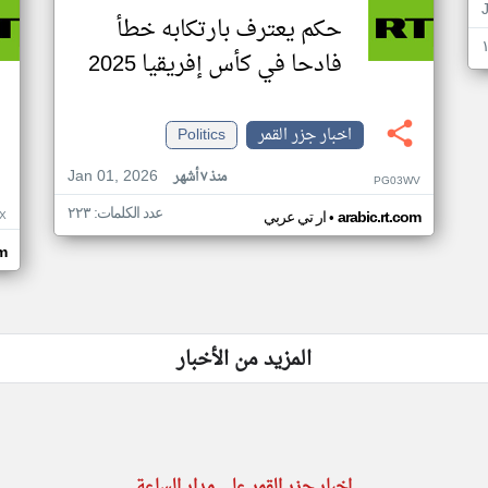
حكم يعترف بارتكابه خطأ
فادحا في كأس إفريقيا 2025
اخبار جزر القمر
Politics
Jan 01, 2026
منذ ٧ أشهر
PG03WV
عدد الكلمات: ٢٢٣
•
X
arabic.rt.com
ار تي عربي
om
المزيد من الأخبار
اخبار جزر القمر على مدار الساعة