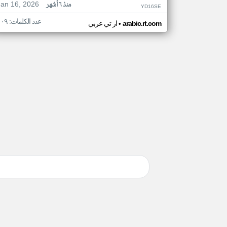
Jan 16, 2026
منذ ٦ أشهر
YD16SE
عدد الكلمات: ١٠٩
•
arabic.rt.com
ار تي عربي