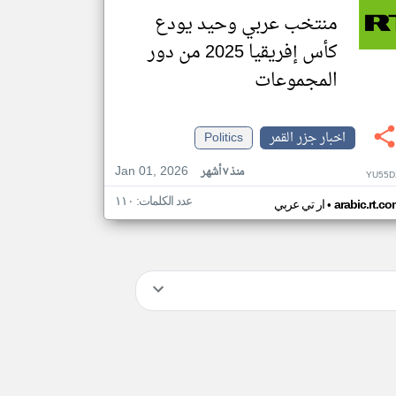
منتخب عربي وحيد يودع
كأس إفريقيا 2025 من دور
المجموعات
اخبار جزر القمر
Politics
Jan 01, 2026
منذ ٧ أشهر
YU55D
عدد الكلمات: ١١٠
•
arabic.rt.c
ار تي عربي