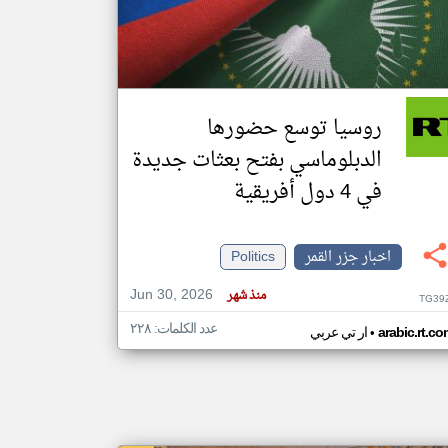
klyoum.com
تغيير الدولة
مصادر الأخبار من جزر القمر
روسيا توسع حضورها
اخبار جزر القمر على مدار الساعة
الدبلوماسي بفتح بعثات جديدة
أهم اخبار جزر القمر العاجلة والمباشرة
في 4 دول أفريقية
اخبار جزر القمر
Politics
Jun 30, 2026
منذ شهر
TG39
عدد الكلمات: ٢٢٨
•
arabic.rt.c
ار تي عربي