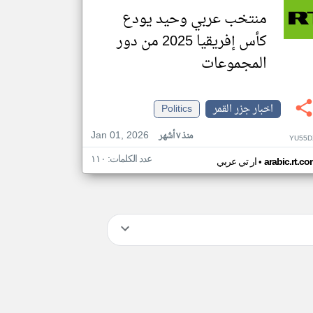
منتخب عربي وحيد يودع
كأس إفريقيا 2025 من دور
المجموعات
اخبار جزر القمر
Politics
Jan 01, 2026
منذ ٧ أشهر
YU55D
عدد الكلمات: ١١٠
•
arabic.rt.c
ار تي عربي