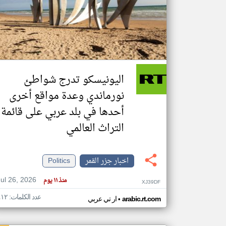
تعبر
المقالات
الموجوده
هنا عن
وجهة
اليونيسكو تدرج شواطئ
نظر
كاتبيها.
نورماندي وعدة مواقع أخرى
أحدها في بلد عربي على قائمة
التراث العالمي
اخبار جزر القمر
Politics
Jul 26, 2026
منذ ١١ يوم
XJ39DF
عدد الكلمات: ٤١٢
•
arabic.rt.com
ار تي عربي