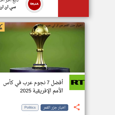
تابع اخر اخب
سي ان ان
اخبار جزر القمر من ار تي عربي
أفضل 7 نجوم عرب في كأس
الأمم الإفريقية 2025
اخبار جزر القمر
Politics