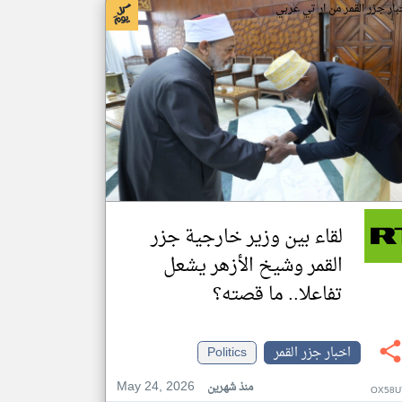
بار جزر القمر من ار تي عربي
لقاء بين وزير خارجية جزر
القمر وشيخ الأزهر يشعل
تفاعلا.. ما قصته؟
اخبار جزر القمر
Politics
May 24, 2026
منذ شهرين
OX58U