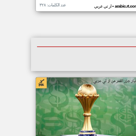
عدد الكلمات: ٣٢٨
•
arabic.rt.c
ار تي عربي
بار جزر القمر من ار تي عربي