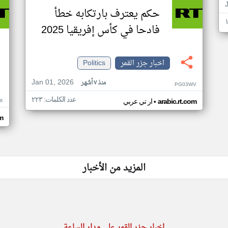
حكم يعترف بارتكابه خطأ
فادحا في كأس إفريقيا 2025
اخبار جزر القمر
Politics
Jan 01, 2026
منذ ٧ أشهر
PG03WV
عدد الكلمات: ٢٢٣
•
X
arabic.rt.com
ار تي عربي
om
المزيد من الأخبار
اخبار جزر القمر على مدار الساعة