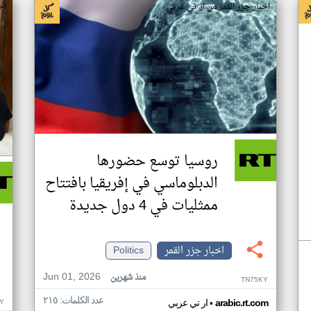
اخبار جزر القمر من ار تي عربي
اخ
روسيا توسع حضورها
الدبلوماسي في إفريقيا بافتتاح
ممثليات في 4 دول جديدة
اخبار جزر القمر
Politics
Jun 01, 2026
منذ شهرين
TN75KY
عدد الكلمات: ٢١٥
•
Y
arabic.rt.com
ار تي عربي