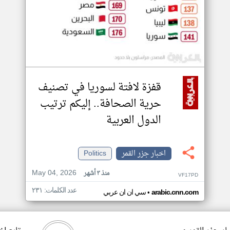
قفزة لافتة لسوريا في تصنيف
حرية الصحافة.. إليكم ترتيب
الدول العربية
اخبار جزر القمر
Politics
May 04, 2026
منذ ٣ أشهر
VF17PD
عدد الكلمات: ٢٣١
•
arabic.cnn.com
سي ان ان عربي