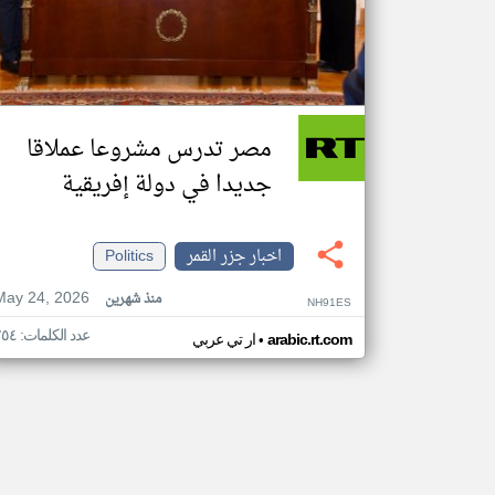
مصر تدرس مشروعا عملاقا
جديدا في دولة إفريقية
اخبار جزر القمر
Politics
May 24, 2026
منذ شهرين
NH91ES
عدد الكلمات: ٢٥٤
•
arabic.rt.com
ار تي عربي