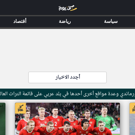
سياسة
رياضة
أقتصاد
أجدد الاخبار
ماندي وعدة مواقع أخرى أحدها في بلد عربي على قائمة التراث العال
اخبار جزر القمر من ار تي عربي
اخ