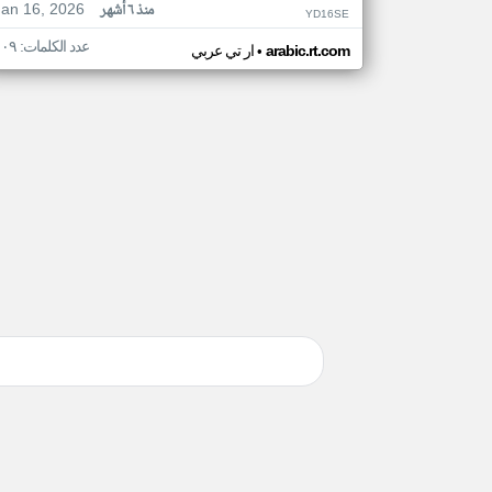
Jan 16, 2026
منذ ٦ أشهر
YD16SE
عدد الكلمات: ١٠٩
•
arabic.rt.com
ار تي عربي