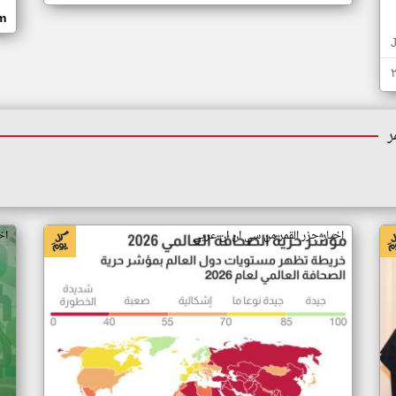
om
ر
اخبار جزر القمر من سي ان ان عربي
اخ