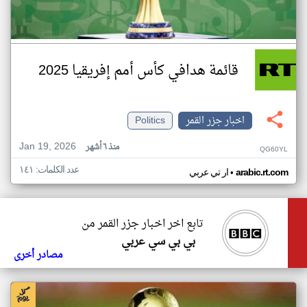
قائمة هدافي كأس أمم إفريقيا 2025
اخبار جزر القمر
Politics
Jan 19, 2026
منذ ٦ أشهر
QG60YL
عدد الكلمات: ١٤١
•
arabic.rt.com
ار تي عربي
تابع اخر اخبار جزر القمر من
بي بي سي عربي
مصادر أخرى