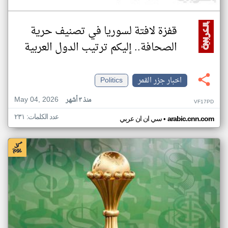
قفزة لافتة لسوريا في تصنيف حرية
الصحافة.. إليكم ترتيب الدول العربية
اخبار جزر القمر
Politics
May 04, 2026
منذ ٣ أشهر
VF17PD
عدد الكلمات: ٢٣١
•
arabic.cnn.com
سي ان ان عربي