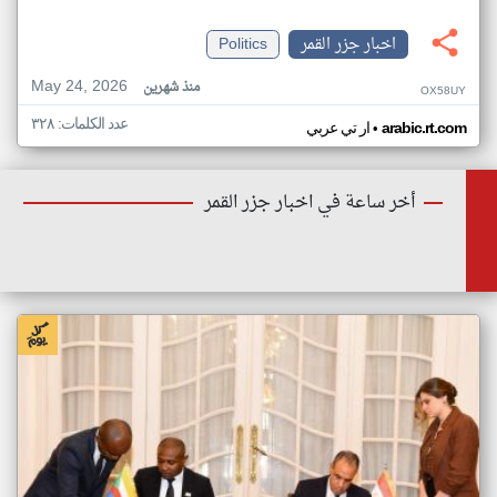
اخبار جزر القمر
Politics
May 24, 2026
منذ شهرين
OX58UY
عدد الكلمات: ٣٢٨
•
arabic.rt.com
ار تي عربي
أخر ساعة في اخبار جزر القمر