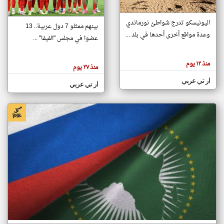
اليونيسكو تدرج شواطئ نورماندي
بينهم ممثلو 7 دول عربية.. 13
klyoum.com
وعدة مواقع أخرى أحدها في بلد ...
تغيير الدولة
عضوا في مجلس "الفيفا" ...
تعبر
مصادر الأخبار من جزر القمر
المقالات
الموجوده
اخبار جزر القمر على مدار الساعة
منذ ١٢ يوم
هنا عن
منذ ٢٧ يوم
وجهة
نظر
أهم اخبار جزر القمر العاجلة والمباشرة
ار تي عربي
كاتبيها.
ار تي عربي