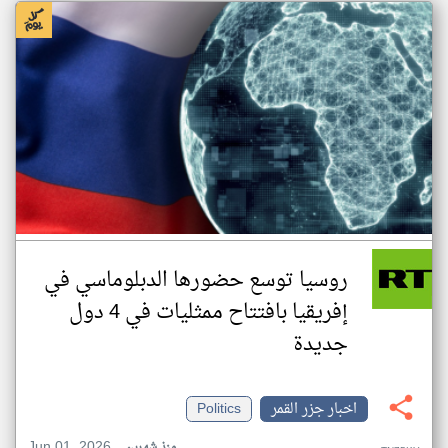
روسيا توسع حضورها الدبلوماسي في
إفريقيا بافتتاح ممثليات في 4 دول
جديدة
اخبار جزر القمر
Politics
Jun 01, 2026