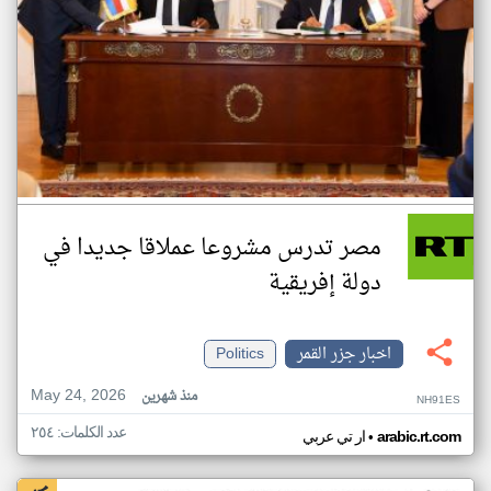
مصر تدرس مشروعا عملاقا جديدا في
دولة إفريقية
اخبار جزر القمر
Politics
May 24, 2026
منذ شهرين
NH91ES
عدد الكلمات: ٢٥٤
•
arabic.rt.com
ار تي عربي