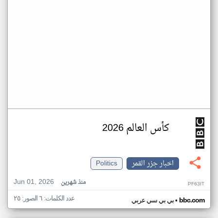
كأس العالم 2026
اخبار جزر القمر
Politics
Jun 01, 2026
منذ شهرين
PF63IT
عدد الكلمات: ٦ الصور: ٢٥
•
bbc.com
بي بي سي عربي