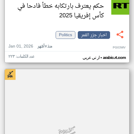
حكم يعترف بارتكابه خطأ فادحا في
كأس إفريقيا 2025
اخبار جزر القمر
Politics
Jan 01, 2026
منذ ٧ أشهر
PG03WV
عدد الكلمات: ٢٢٣
•
arabic.rt.com
ار تي عربي