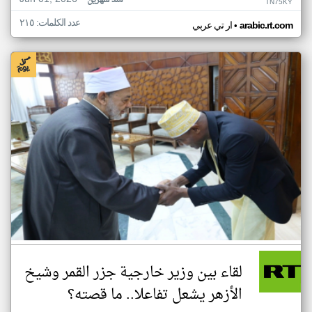
منذ شهرين
TN75KY
عدد الكلمات: ٢١٥
•
arabic.rt.com
ار تي عربي
لقاء بين وزير خارجية جزر القمر وشيخ
الأزهر يشعل تفاعلا.. ما قصته؟