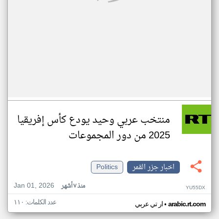
منتخب عربي وحيد يودع كأس إفريقيا
2025 من دور المجموعات
اخبار جزر القمر
Politics
Jan 01, 2026
منذ ٧ أشهر
YU55DX
عدد الكلمات: ١١٠
•
arabic.rt.com
ار تي عربي