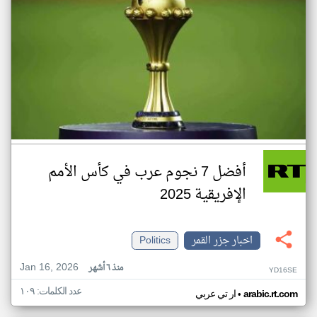
أفضل 7 نجوم عرب في كأس الأمم
الإفريقية 2025
اخبار جزر القمر
Politics
Jan 16, 2026
منذ ٦ أشهر
YD16SE
عدد الكلمات: ١٠٩
•
arabic.rt.com
ار تي عربي