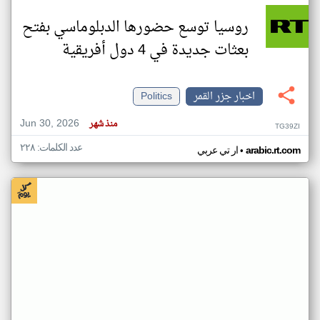
روسيا توسع حضورها الدبلوماسي بفتح
بعثات جديدة في 4 دول أفريقية
اخبار جزر القمر
Politics
Jun 30, 2026
منذ شهر
TG39ZI
عدد الكلمات: ٢٢٨
•
arabic.rt.com
ار تي عربي