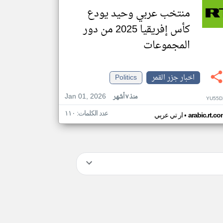
منتخب عربي وحيد يودع
كأس إفريقيا 2025 من دور
المجموعات
اخبار جزر القمر
Politics
Jan 01, 2026
منذ ٧ أشهر
YU55D
عدد الكلمات: ١١٠
•
arabic.rt.c
ار تي عربي