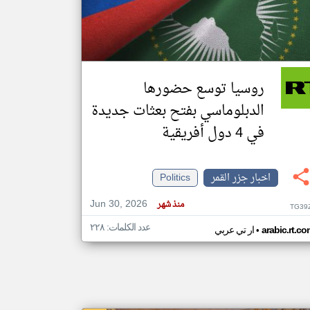
klyoum.com
تغيير الدولة
مصادر الأخبار من جزر القمر
روسيا توسع حضورها
اخبار جزر القمر على مدار الساعة
الدبلوماسي بفتح بعثات جديدة
أهم اخبار جزر القمر العاجلة والمباشرة
في 4 دول أفريقية
اخبار جزر القمر
Politics
Jun 30, 2026
منذ شهر
TG39
عدد الكلمات: ٢٢٨
•
arabic.rt.c
ار تي عربي