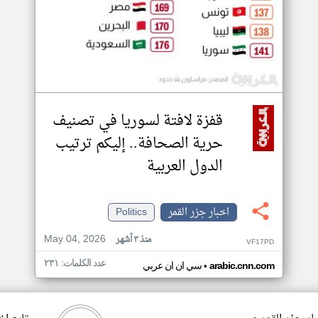
قفزة لافتة لسوريا في تصنيف
حرية الصحافة.. إليكم ترتيب
الدول العربية
اخبار جزر القمر
Politics
May 04, 2026
منذ ٣ أشهر
VF17PD
عدد الكلمات: ٢٣١
•
arabic.cnn.com
سي ان ان عربي