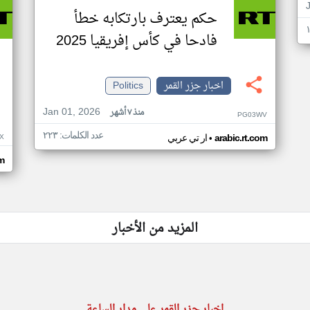
حكم يعترف بارتكابه خطأ
فادحا في كأس إفريقيا 2025
اخبار جزر القمر
Politics
Jan 01, 2026
منذ ٧ أشهر
PG03WV
عدد الكلمات: ٢٢٣
•
X
arabic.rt.com
ار تي عربي
om
المزيد من الأخبار
اخبار جزر القمر على مدار الساعة