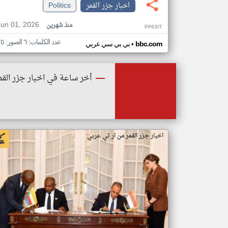
اخبار جزر القمر
Politics
Jun 01, 2026
منذ شهرين
PF63IT
عدد الكلمات: ٦ الصور: ٢٥
•
bbc.com
بي بي سي عربي
أخر ساعة في اخبار جزر القم
اخبار جزر القمر من ار تي عربي