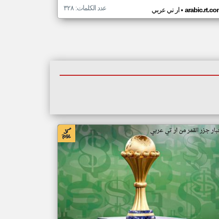
عدد الكلمات: ٣٢٨
•
arabic.rt.c
ار تي عربي
بار جزر القمر من ار تي عربي