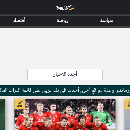
سياسة
رياضة
أقتصاد
أجدد الاخبار
ماندي وعدة مواقع أخرى أحدها في بلد عربي على قائمة التراث العال
اخبار جزر القمر من ار تي عربي
اخ