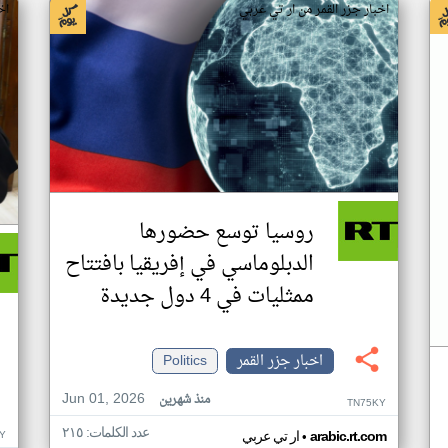
اخبار جزر القمر من ار تي عربي
اخ
روسيا توسع حضورها
الدبلوماسي في إفريقيا بافتتاح
ممثليات في 4 دول جديدة
اخبار جزر القمر
Politics
Jun 01, 2026
منذ شهرين
TN75KY
عدد الكلمات: ٢١٥
•
Y
arabic.rt.com
ار تي عربي