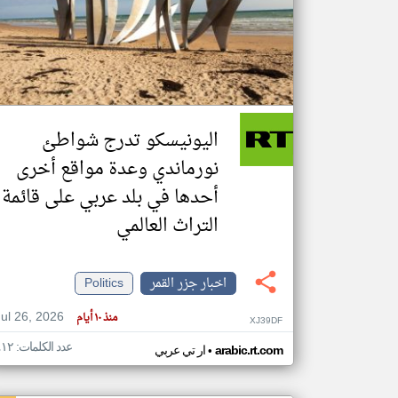
تعبر
المقالات
الموجوده
هنا عن
وجهة
اليونيسكو تدرج شواطئ
نظر
كاتبيها.
نورماندي وعدة مواقع أخرى
أحدها في بلد عربي على قائمة
التراث العالمي
اخبار جزر القمر
Politics
Jul 26, 2026
منذ ١٠ أيام
XJ39DF
عدد الكلمات: ٤١٢
•
arabic.rt.com
ار تي عربي