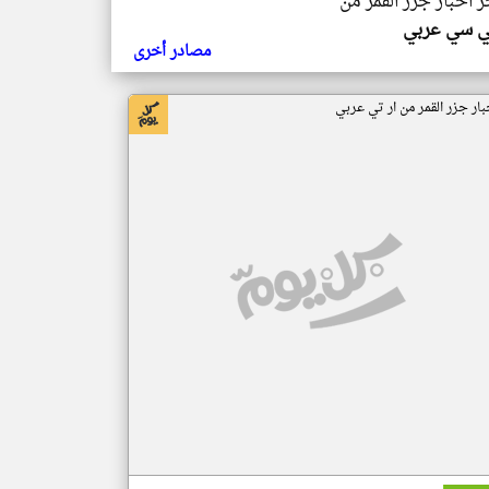
ر اخبار جزر القمر من
ي سي عربي
مصادر أخرى
بار جزر القمر من ار تي عربي