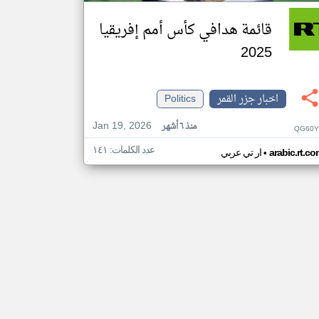
قائمة هدافي كأس أمم إفريقيا
2025
اخبار جزر القمر
Politics
Jan 19, 2026
منذ ٦ أشهر
QG60Y
عدد الكلمات: ١٤١
•
arabic.rt.c
ار تي عربي