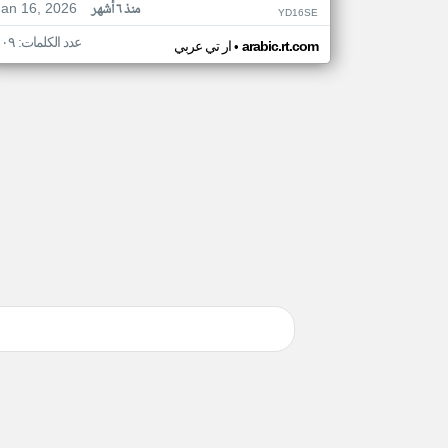
Jan 16, 2026
منذ ٦ أشهر
YD16SE
عدد الكلمات: ١٠٩
•
arabic.rt.com
ار تي عربي