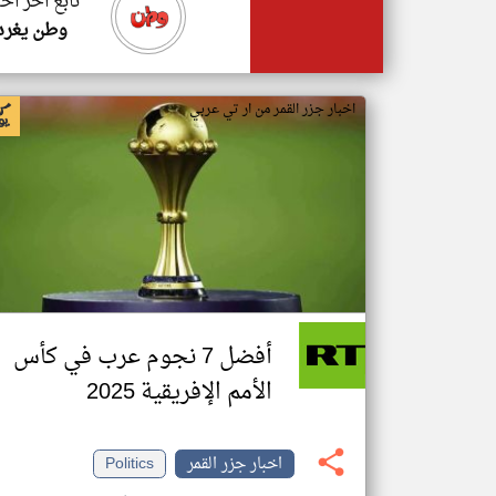
تابع اخر اخب
وطن يغرد
اخبار جزر القمر من ار تي عربي
أفضل 7 نجوم عرب في كأس
الأمم الإفريقية 2025
اخبار جزر القمر
Politics