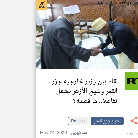
بار جزر القمر من ار تي عربي
لقاء بين وزير خارجية جزر
القمر وشيخ الأزهر يشعل
تفاعلا.. ما قصته؟
اخبار جزر القمر
Politics
May 24, 2026
منذ شهرين
OX58U