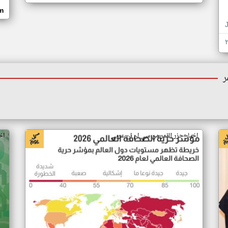
om
ر
اخبار جزر القمر من سي ان ان عربي
اخ