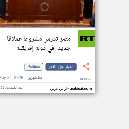
مصر تدرس مشروعا عملاقا
جديدا في دولة إفريقية
اخبار جزر القمر
Politics
May 24, 2026
منذ شهرين
NH91ES
عدد الكلمات: ٢٥٤
•
arabic.rt.com
ار تي عربي