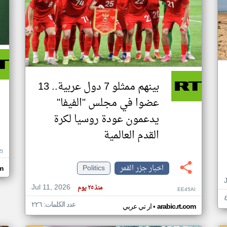
بينهم ممثلو 7 دول عربية.. 13
عضوا في مجلس "الفيفا"
يدعمون عودة روسيا لكرة
القدم العالمية
ZI
اخبار جزر القمر
Politics
om
Jul 11, 2026
منذ ٢٥ يوم
EE45AI
عدد الكلمات: ٢٢٦
•
arabic.rt.com
ار تي عربي