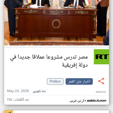
مصر تدرس مشروعا عملاقا جديدا في
دولة إفريقية
اخبار جزر القمر
Politics
May 24, 2026
منذ شهرين
NH91ES
عدد الكلمات: ٢٥٤
•
arabic.rt.com
ار تي عربي