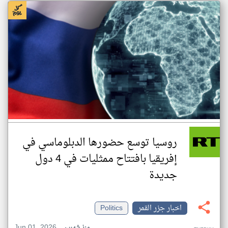
روسيا توسع حضورها الدبلوماسي في
إفريقيا بافتتاح ممثليات في 4 دول
جديدة
اخبار جزر القمر
Politics
Jun 01, 2026