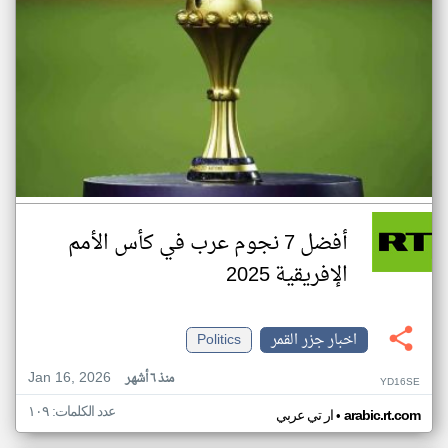
أفضل 7 نجوم عرب في كأس الأمم
الإفريقية 2025
اخبار جزر القمر
Politics
Jan 16, 2026
منذ ٦ أشهر
YD16SE
عدد الكلمات: ١٠٩
•
arabic.rt.com
ار تي عربي