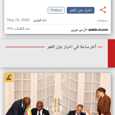
اخبار جزر القمر
Politics
May 24, 2026
منذ شهرين
OX58UY
عدد الكلمات: ٣٢٨
•
arabic.rt.com
ار تي عربي
أخر ساعة في اخبار جزر القمر