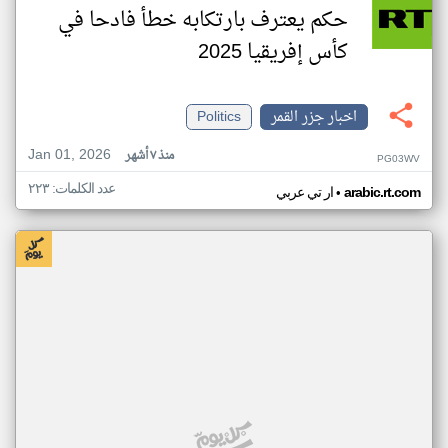
حكم يعترف بارتكابه خطأ فادحا في
كأس إفريقيا 2025
اخبار جزر القمر
Politics
Jan 01, 2026
منذ ٧ أشهر
PG03WV
عدد الكلمات: ٢٢٣
•
arabic.rt.com
ار تي عربي