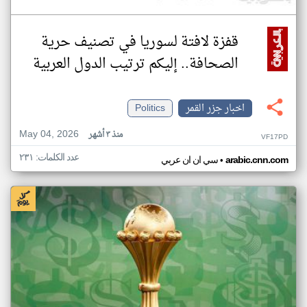
قفزة لافتة لسوريا في تصنيف حرية
الصحافة.. إليكم ترتيب الدول العربية
اخبار جزر القمر
Politics
May 04, 2026
منذ ٣ أشهر
VF17PD
عدد الكلمات: ٢٣١
•
arabic.cnn.com
سي ان ان عربي