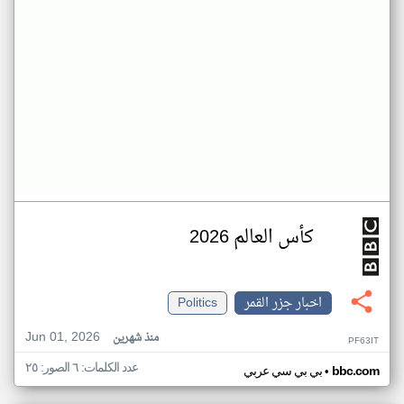
كأس العالم 2026
اخبار جزر القمر
Politics
Jun 01, 2026
منذ شهرين
PF63IT
عدد الكلمات: ٦ الصور: ٢٥
•
bbc.com
بي بي سي عربي