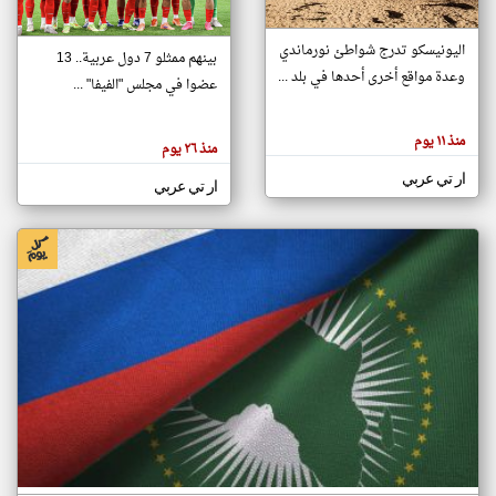
اليونيسكو تدرج شواطئ نورماندي
بينهم ممثلو 7 دول عربية.. 13
klyoum.com
وعدة مواقع أخرى أحدها في بلد ...
تغيير الدولة
عضوا في مجلس "الفيفا" ...
تعبر
مصادر الأخبار من جزر القمر
المقالات
الموجوده
اخبار جزر القمر على مدار الساعة
منذ ١١ يوم
هنا عن
منذ ٢٦ يوم
وجهة
نظر
أهم اخبار جزر القمر العاجلة والمباشرة
ار تي عربي
كاتبيها.
ار تي عربي