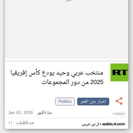
منتخب عربي وحيد يودع كأس إفريقيا
2025 من دور المجموعات
اخبار جزر القمر
Politics
Jan 01, 2026
منذ ٧ أشهر
YU55DX
عدد الكلمات: ١١٠
•
arabic.rt.com
ار تي عربي