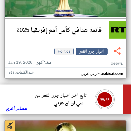
قائمة هدافي كأس أمم إفريقيا 2025
اخبار جزر القمر
Politics
Jan 19, 2026
منذ ٦ أشهر
QG60YL
عدد الكلمات: ١٤١
•
arabic.rt.com
ار تي عربي
تابع اخر اخبار جزر القمر من
سي ان ان عربي
مصادر أخرى