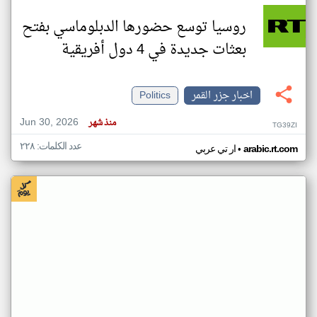
روسيا توسع حضورها الدبلوماسي بفتح
بعثات جديدة في 4 دول أفريقية
اخبار جزر القمر
Politics
Jun 30, 2026
منذ شهر
TG39ZI
عدد الكلمات: ٢٢٨
•
arabic.rt.com
ار تي عربي