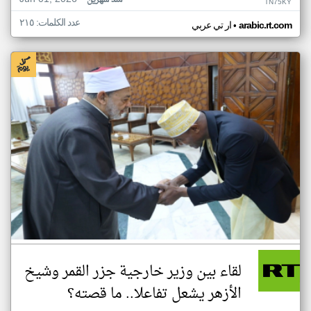
منذ شهرين
TN75KY
عدد الكلمات: ٢١٥
•
arabic.rt.com
ار تي عربي
لقاء بين وزير خارجية جزر القمر وشيخ
الأزهر يشعل تفاعلا.. ما قصته؟