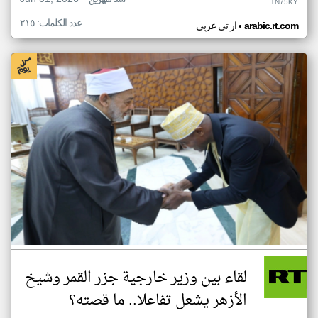
منذ شهرين
TN75KY
عدد الكلمات: ٢١٥
•
arabic.rt.com
ار تي عربي
لقاء بين وزير خارجية جزر القمر وشيخ
الأزهر يشعل تفاعلا.. ما قصته؟