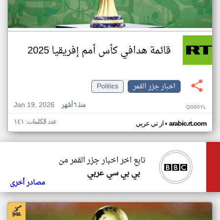
قائمة هدافي كأس أمم إفريقيا 2025
اخبار جزر القمر
Politics
Jan 19, 2026
منذ ٦ أشهر
QG60YL
عدد الكلمات: ١٤١
•
arabic.rt.com
ار تي عربي
تابع اخر اخبار جزر القمر من
بي بي سي عربي
مصادر أخرى