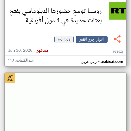
روسيا توسع حضورها الدبلوماسي بفتح
بعثات جديدة في 4 دول أفريقية
اخبار جزر القمر
Politics
Jun 30, 2026
منذ شهر
TG39ZI
عدد الكلمات: ٢٢٨
•
arabic.rt.com
ار تي عربي