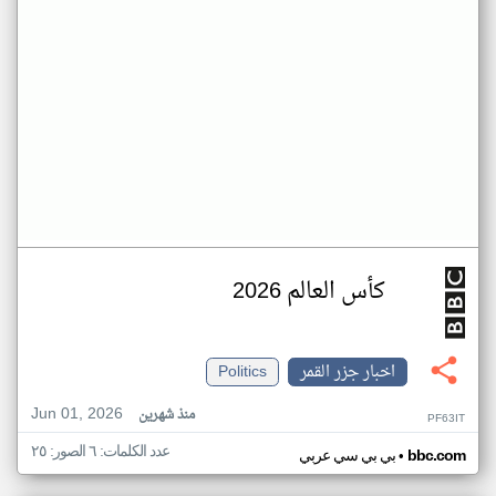
كأس العالم 2026
اخبار جزر القمر
Politics
Jun 01, 2026
منذ شهرين
PF63IT
عدد الكلمات: ٦ الصور: ٢٥
•
bbc.com
بي بي سي عربي