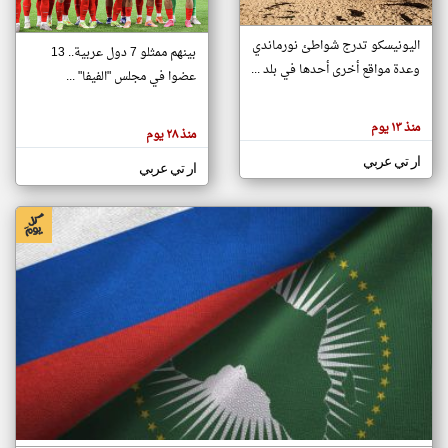
اليونيسكو تدرج شواطئ نورماندي
بينهم ممثلو 7 دول عربية.. 13
klyoum.com
وعدة مواقع أخرى أحدها في بلد ...
تغيير الدولة
عضوا في مجلس "الفيفا" ...
تعبر
مصادر الأخبار من جزر القمر
المقالات
الموجوده
اخبار جزر القمر على مدار الساعة
منذ ١٣ يوم
هنا عن
منذ ٢٨ يوم
وجهة
نظر
أهم اخبار جزر القمر العاجلة والمباشرة
ار تي عربي
كاتبيها.
ار تي عربي