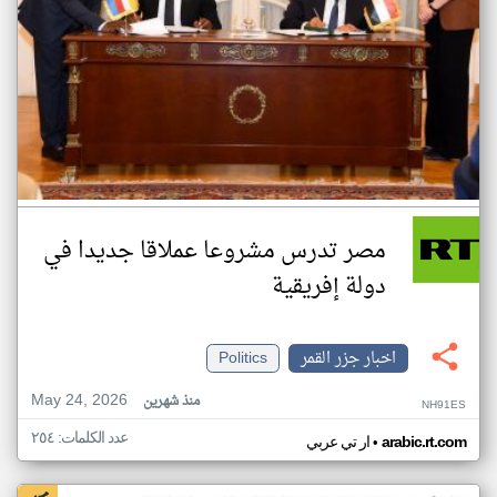
مصر تدرس مشروعا عملاقا جديدا في
دولة إفريقية
اخبار جزر القمر
Politics
May 24, 2026
منذ شهرين
NH91ES
عدد الكلمات: ٢٥٤
•
arabic.rt.com
ار تي عربي