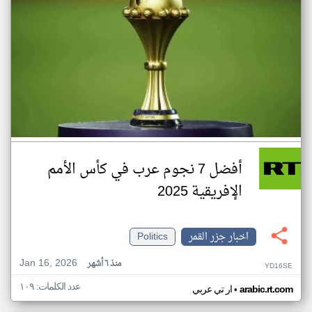
أفضل 7 نجوم عرب في كأس الأمم
الإفريقية 2025
اخبار جزر القمر
Politics
Jan 16, 2026
منذ ٦ أشهر
YD16SE
عدد الكلمات: ١٠٩
•
arabic.rt.com
ار تي عربي