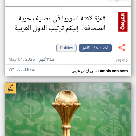
قفزة لافتة لسوريا في تصنيف حرية
الصحافة.. إليكم ترتيب الدول العربية
اخبار جزر القمر
Politics
May 04, 2026
منذ ٣ أشهر
VF17PD
عدد الكلمات: ٢٣١
•
arabic.cnn.com
سي ان ان عربي