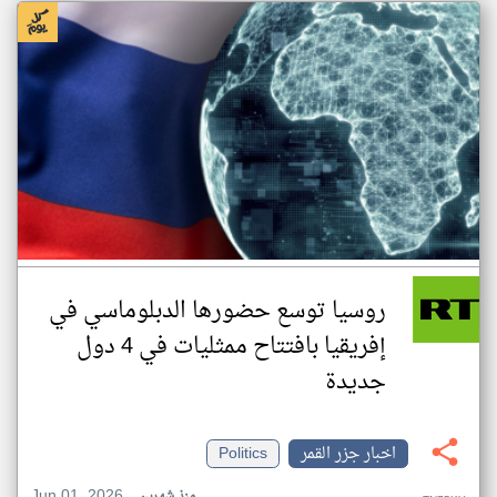
روسيا توسع حضورها الدبلوماسي في
إفريقيا بافتتاح ممثليات في 4 دول
جديدة
اخبار جزر القمر
Politics
Jun 01, 2026