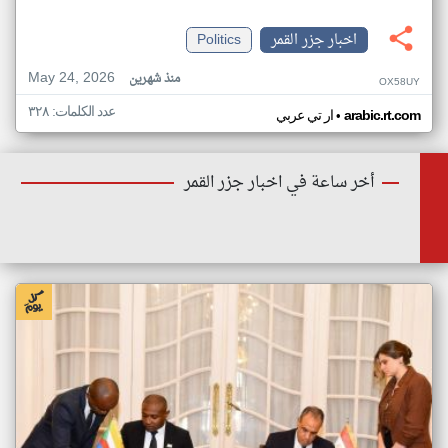
اخبار جزر القمر
Politics
May 24, 2026
منذ شهرين
OX58UY
عدد الكلمات: ٣٢٨
•
arabic.rt.com
ار تي عربي
أخر ساعة في اخبار جزر القمر