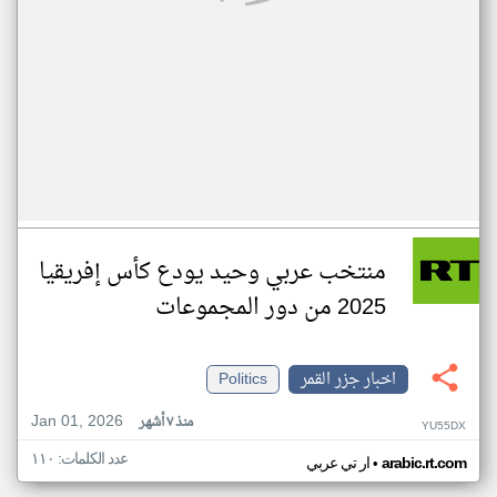
منتخب عربي وحيد يودع كأس إفريقيا
2025 من دور المجموعات
اخبار جزر القمر
Politics
Jan 01, 2026
منذ ٧ أشهر
YU55DX
عدد الكلمات: ١١٠
•
arabic.rt.com
ار تي عربي