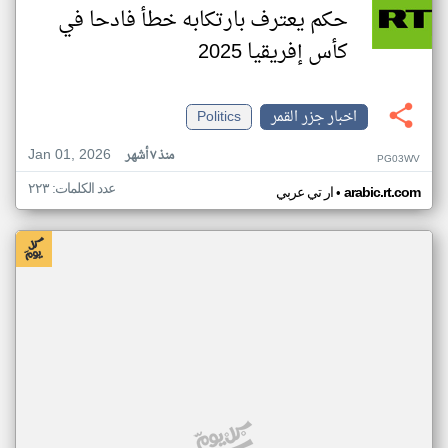
حكم يعترف بارتكابه خطأ فادحا في
كأس إفريقيا 2025
اخبار جزر القمر
Politics
Jan 01, 2026
منذ ٧ أشهر
PG03WV
عدد الكلمات: ٢٢٣
•
arabic.rt.com
ار تي عربي