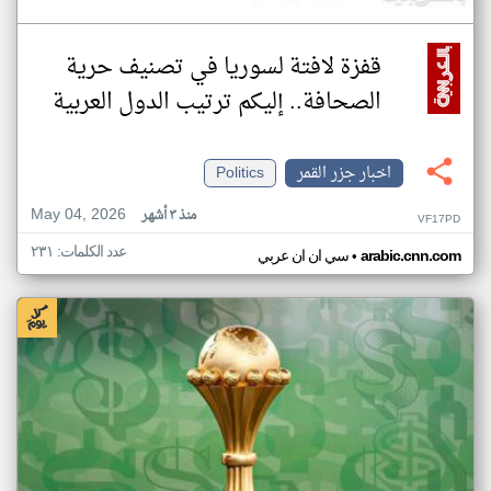
قفزة لافتة لسوريا في تصنيف حرية
الصحافة.. إليكم ترتيب الدول العربية
اخبار جزر القمر
Politics
May 04, 2026
منذ ٣ أشهر
VF17PD
عدد الكلمات: ٢٣١
•
arabic.cnn.com
سي ان ان عربي