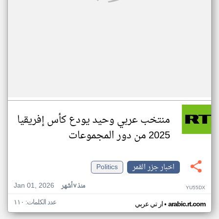
منتخب عربي وحيد يودع كأس إفريقيا
2025 من دور المجموعات
اخبار جزر القمر
Politics
Jan 01, 2026
منذ ٧ أشهر
YU55DX
عدد الكلمات: ١١٠
•
arabic.rt.com
ار تي عربي