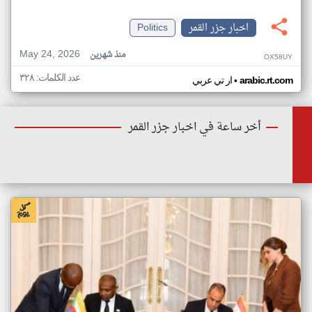
اخبار جزر القمر
Politics
May 24, 2026
منذ شهرين
OX58UY
عدد الكلمات: ٣٢٨
•
arabic.rt.com
ار تي عربي
أخر ساعة في اخبار جزر القمر