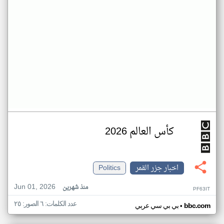
كأس العالم 2026
اخبار جزر القمر
Politics
Jun 01, 2026
منذ شهرين
PF63IT
عدد الكلمات: ٦ الصور: ٢٥
•
bbc.com
بي بي سي عربي