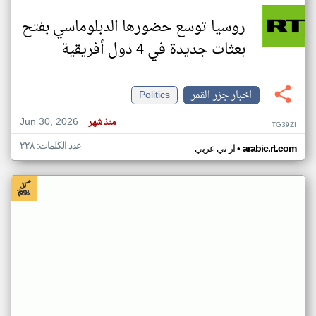
روسيا توسع حضورها الدبلوماسي بفتح
بعثات جديدة في 4 دول أفريقية
اخبار جزر القمر
Politics
Jun 30, 2026
منذ شهر
TG39ZI
عدد الكلمات: ٢٢٨
•
arabic.rt.com
ار تي عربي