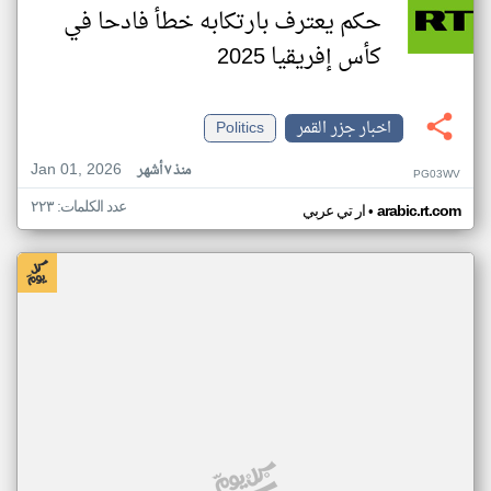
حكم يعترف بارتكابه خطأ فادحا في
كأس إفريقيا 2025
اخبار جزر القمر
Politics
Jan 01, 2026
منذ ٧ أشهر
PG03WV
عدد الكلمات: ٢٢٣
•
arabic.rt.com
ار تي عربي