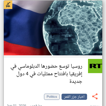
روسيا توسع حضورها الدبلوماسي في
إفريقيا بافتتاح ممثليات في 4 دول
جديدة
اخبار جزر القمر
Politics
Jun 01, 2026