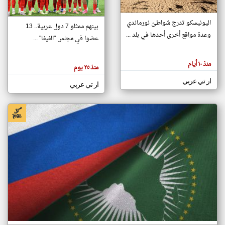
اليونيسكو تدرج شواطئ نورماندي
بينهم ممثلو 7 دول عربية.. 13
klyoum.com
وعدة مواقع أخرى أحدها في بلد ...
تغيير الدولة
عضوا في مجلس "الفيفا" ...
تعبر
مصادر الأخبار من جزر القمر
المقالات
الموجوده
اخبار جزر القمر على مدار الساعة
منذ ١٠ أيام
هنا عن
منذ ٢٥ يوم
وجهة
نظر
أهم اخبار جزر القمر العاجلة والمباشرة
ار تي عربي
كاتبيها.
ار تي عربي