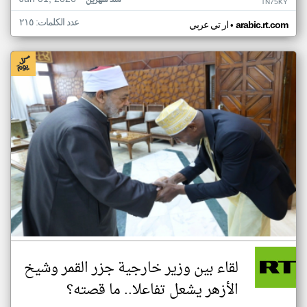
منذ شهرين
TN75KY
عدد الكلمات: ٢١٥
•
arabic.rt.com
ار تي عربي
لقاء بين وزير خارجية جزر القمر وشيخ
الأزهر يشعل تفاعلا.. ما قصته؟