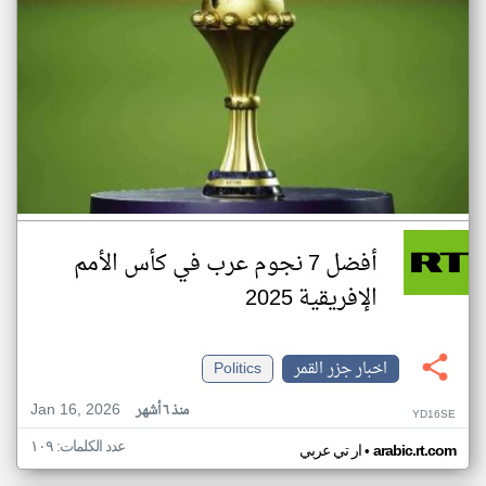
أفضل 7 نجوم عرب في كأس الأمم
الإفريقية 2025
اخبار جزر القمر
Politics
Jan 16, 2026
منذ ٦ أشهر
YD16SE
عدد الكلمات: ١٠٩
•
arabic.rt.com
ار تي عربي