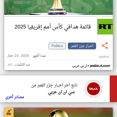
قائمة هدافي كأس أمم إفريقيا 2025
اخبار جزر القمر
Politics
Jan 19, 2026
منذ ٦ أشهر
QG60YL
عدد الكلمات: ١٤١
•
arabic.rt.com
ار تي عربي
تابع اخر اخبار جزر القمر من
سي ان ان عربي
مصادر أخرى