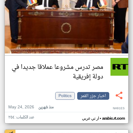
مصر تدرس مشروعا عملاقا جديدا في
دولة إفريقية
اخبار جزر القمر
Politics
May 24, 2026
منذ شهرين
NH91ES
عدد الكلمات: ٢٥٤
•
arabic.rt.com
ار تي عربي