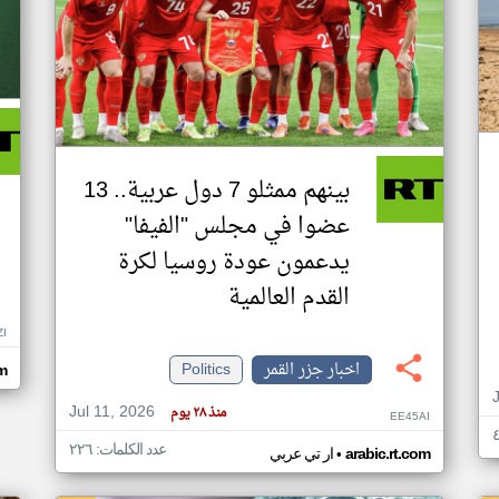
بينهم ممثلو 7 دول عربية.. 13
عضوا في مجلس "الفيفا"
يدعمون عودة روسيا لكرة
القدم العالمية
ZI
اخبار جزر القمر
Politics
om
Jul 11, 2026
منذ ٢٨ يوم
EE45AI
عدد الكلمات: ٢٢٦
•
arabic.rt.com
ار تي عربي