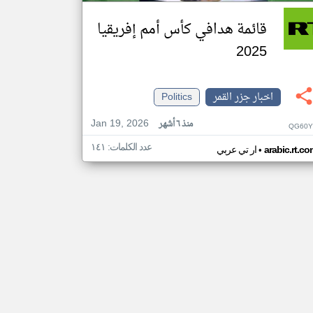
قائمة هدافي كأس أمم إفريقيا
2025
اخبار جزر القمر
Politics
Jan 19, 2026
منذ ٦ أشهر
QG60Y
عدد الكلمات: ١٤١
•
arabic.rt.c
ار تي عربي