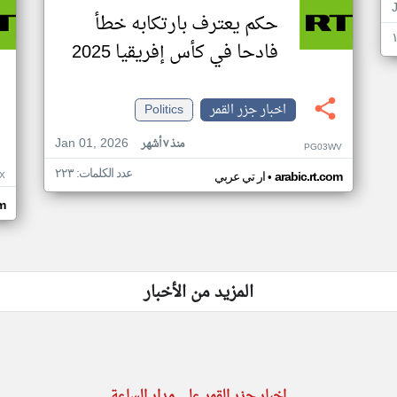
حكم يعترف بارتكابه خطأ
فادحا في كأس إفريقيا 2025
اخبار جزر القمر
Politics
Jan 01, 2026
منذ ٧ أشهر
PG03WV
عدد الكلمات: ٢٢٣
•
X
arabic.rt.com
ار تي عربي
om
المزيد من الأخبار
اخبار جزر القمر على مدار الساعة