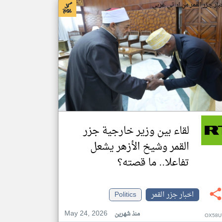
بار جزر القمر من ار تي عربي
لقاء بين وزير خارجية جزر
القمر وشيخ الأزهر يشعل
تفاعلا.. ما قصته؟
اخبار جزر القمر
Politics
May 24, 2026
منذ شهرين
OX58U