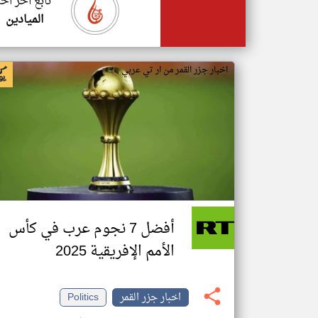
تابع اخر اخب
الميادين
اخبار جزر القمر من ار تي عربي
أفضل 7 نجوم عرب في كأس
الأمم الإفريقية 2025
اخبار جزر القمر
Politics