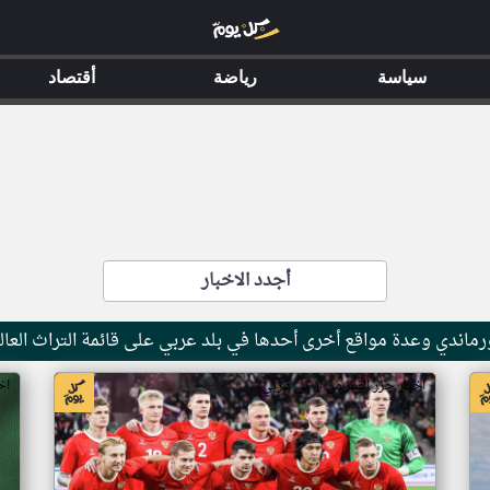
سياسة
رياضة
أقتصاد
أجدد الاخبار
ماندي وعدة مواقع أخرى أحدها في بلد عربي على قائمة التراث العال
اخبار جزر القمر من ار تي عربي
اخ