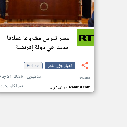
مصر تدرس مشروعا عملاقا
جديدا في دولة إفريقية
اخبار جزر القمر
Politics
May 24, 2026
منذ شهرين
NH91ES
عدد الكلمات: ٢٥٤
•
arabic.rt.com
ار تي عربي