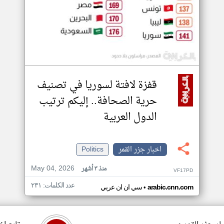
قفزة لافتة لسوريا في تصنيف
حرية الصحافة.. إليكم ترتيب
الدول العربية
اخبار جزر القمر
Politics
May 04, 2026
منذ ٣ أشهر
VF17PD
عدد الكلمات: ٢٣١
•
arabic.cnn.com
سي ان ان عربي