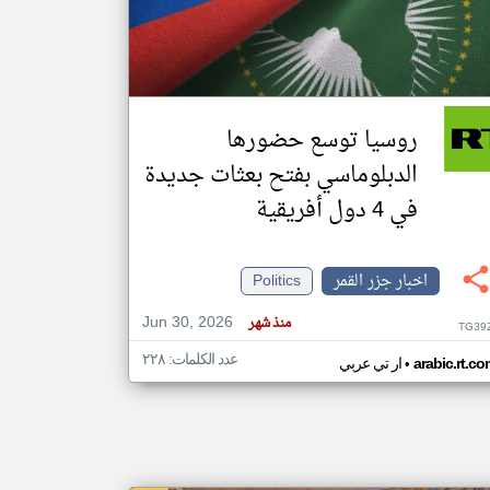
klyoum.com
تغيير الدولة
مصادر الأخبار من جزر القمر
روسيا توسع حضورها
اخبار جزر القمر على مدار الساعة
الدبلوماسي بفتح بعثات جديدة
أهم اخبار جزر القمر العاجلة والمباشرة
في 4 دول أفريقية
اخبار جزر القمر
Politics
Jun 30, 2026
منذ شهر
TG39
عدد الكلمات: ٢٢٨
•
arabic.rt.c
ار تي عربي