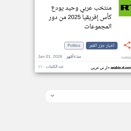
منتخب عربي وحيد يودع
كأس إفريقيا 2025 من دور
المجموعات
اخبار جزر القمر
Politics
Jan 01, 2026
منذ ٧ أشهر
YU55D
عدد الكلمات: ١١٠
•
arabic.rt.c
ار تي عربي