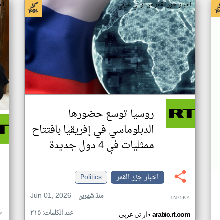
اخبار جزر القمر من ار تي عربي
اخ
روسيا توسع حضورها
الدبلوماسي في إفريقيا بافتتاح
ممثليات في 4 دول جديدة
اخبار جزر القمر
Politics
Jun 01, 2026
منذ شهرين
TN75KY
عدد الكلمات: ٢١٥
•
Y
arabic.rt.com
ار تي عربي