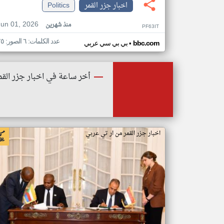
اخبار جزر القمر
Politics
Jun 01, 2026
منذ شهرين
PF63IT
عدد الكلمات: ٦ الصور: ٢٥
•
bbc.com
بي بي سي عربي
أخر ساعة في اخبار جزر القم
اخبار جزر القمر من ار تي عربي