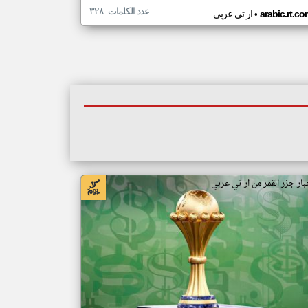
عدد الكلمات: ٣٢٨
•
arabic.rt.c
ار تي عربي
بار جزر القمر من ار تي عربي