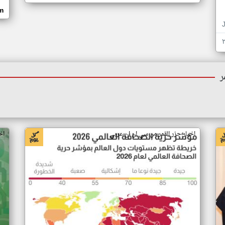
om
ر
اخبار جزر القمر من سي ان ان عربي
اخ