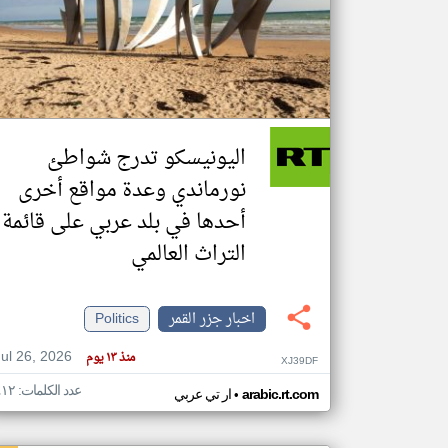
تعبر
المقالات
الموجوده
هنا عن
وجهة
اليونيسكو تدرج شواطئ
نظر
كاتبيها.
نورماندي وعدة مواقع أخرى
أحدها في بلد عربي على قائمة
التراث العالمي
اخبار جزر القمر
Politics
Jul 26, 2026
منذ ١٣ يوم
XJ39DF
عدد الكلمات: ٤١٢
•
arabic.rt.com
ار تي عربي