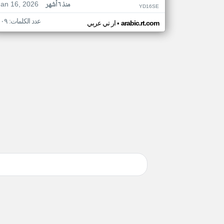
Jan 16, 2026
منذ ٦ أشهر
YD16SE
عدد الكلمات: ١٠٩
•
arabic.rt.com
ار تي عربي