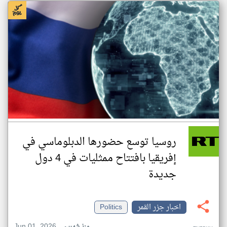
روسيا توسع حضورها الدبلوماسي في
إفريقيا بافتتاح ممثليات في 4 دول
جديدة
اخبار جزر القمر
Politics
Jun 01, 2026