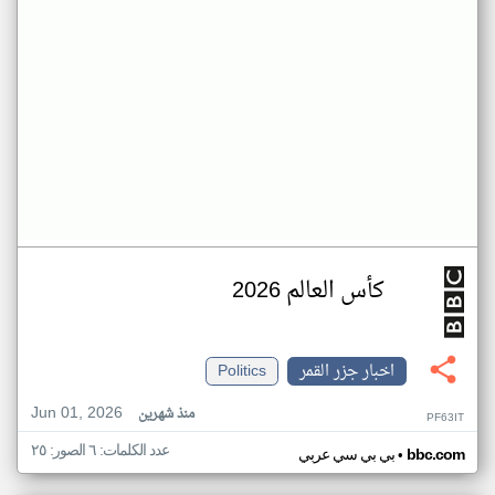
كأس العالم 2026
اخبار جزر القمر
Politics
Jun 01, 2026
منذ شهرين
PF63IT
عدد الكلمات: ٦ الصور: ٢٥
•
bbc.com
بي بي سي عربي