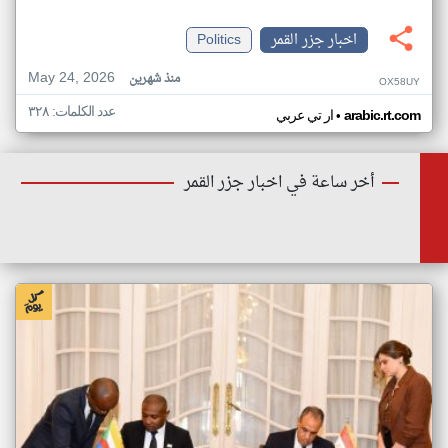
اخبار جزر القمر
Politics
May 24, 2026
منذ شهرين
OX58UY
عدد الكلمات: ٣٢٨
•
arabic.rt.com
ار تي عربي
أخر ساعة في اخبار جزر القمر