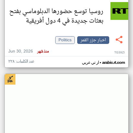
روسيا توسع حضورها الدبلوماسي بفتح
بعثات جديدة في 4 دول أفريقية
اخبار جزر القمر
Politics
Jun 30, 2026
منذ شهر
TG39ZI
عدد الكلمات: ٢٢٨
•
arabic.rt.com
ار تي عربي