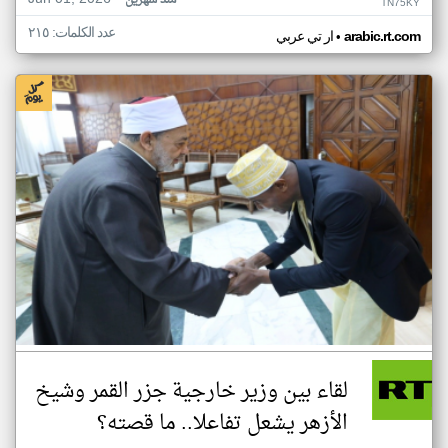
منذ شهرين
TN75KY
عدد الكلمات: ٢١٥
•
arabic.rt.com
ار تي عربي
لقاء بين وزير خارجية جزر القمر وشيخ
الأزهر يشعل تفاعلا.. ما قصته؟