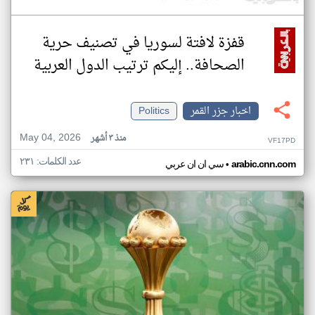
قفزة لافتة لسوريا في تصنيف حرية
الصحافة.. إليكم ترتيب الدول العربية
اخبار جزر القمر
Politics
May 04, 2026
منذ ٣ أشهر
VF17PD
عدد الكلمات: ٢٣١
•
arabic.cnn.com
سي ان ان عربي