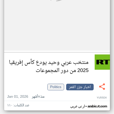
منتخب عربي وحيد يودع كأس إفريقيا
2025 من دور المجموعات
اخبار جزر القمر
Politics
Jan 01, 2026
منذ ٧ أشهر
YU55DX
عدد الكلمات: ١١٠
•
arabic.rt.com
ار تي عربي