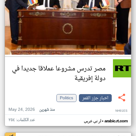
مصر تدرس مشروعا عملاقا جديدا في
دولة إفريقية
اخبار جزر القمر
Politics
May 24, 2026
منذ شهرين
NH91ES
عدد الكلمات: ٢٥٤
•
arabic.rt.com
ار تي عربي