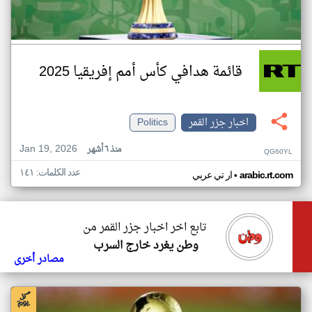
قائمة هدافي كأس أمم إفريقيا 2025
اخبار جزر القمر
Politics
Jan 19, 2026
منذ ٦ أشهر
QG60YL
عدد الكلمات: ١٤١
•
arabic.rt.com
ار تي عربي
تابع اخر اخبار جزر القمر من
وطن يغرد خارج السرب
مصادر أخرى