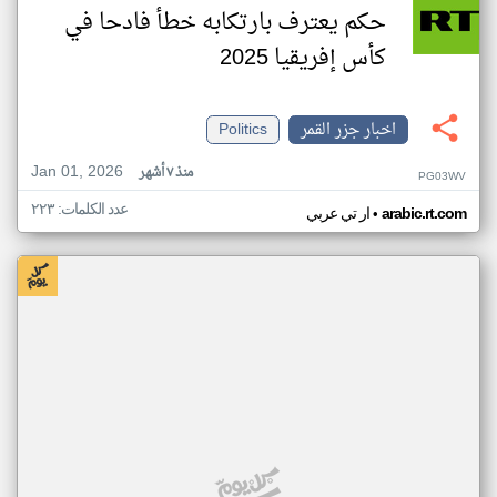
حكم يعترف بارتكابه خطأ فادحا في
كأس إفريقيا 2025
اخبار جزر القمر
Politics
Jan 01, 2026
منذ ٧ أشهر
PG03WV
عدد الكلمات: ٢٢٣
•
arabic.rt.com
ار تي عربي