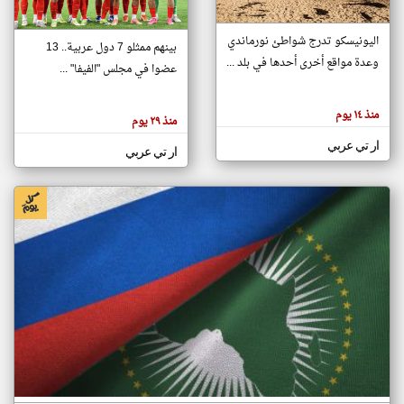
اليونيسكو تدرج شواطئ نورماندي
بينهم ممثلو 7 دول عربية.. 13
klyoum.com
وعدة مواقع أخرى أحدها في بلد ...
تغيير الدولة
عضوا في مجلس "الفيفا" ...
تعبر
مصادر الأخبار من جزر القمر
المقالات
الموجوده
اخبار جزر القمر على مدار الساعة
منذ ١٤ يوم
هنا عن
منذ ٢٩ يوم
وجهة
نظر
أهم اخبار جزر القمر العاجلة والمباشرة
ار تي عربي
كاتبيها.
ار تي عربي