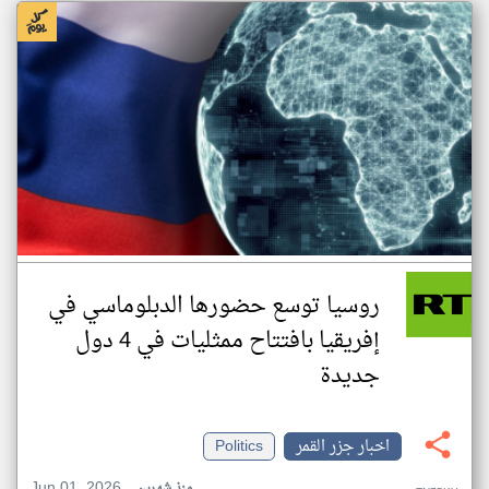
روسيا توسع حضورها الدبلوماسي في
إفريقيا بافتتاح ممثليات في 4 دول
جديدة
اخبار جزر القمر
Politics
Jun 01, 2026