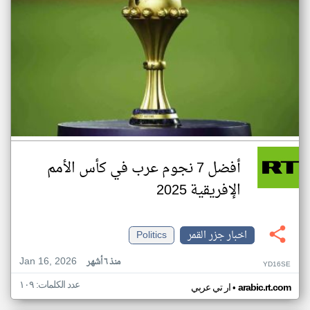
أفضل 7 نجوم عرب في كأس الأمم
الإفريقية 2025
اخبار جزر القمر
Politics
Jan 16, 2026
منذ ٦ أشهر
YD16SE
عدد الكلمات: ١٠٩
•
arabic.rt.com
ار تي عربي