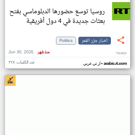
روسيا توسع حضورها الدبلوماسي بفتح
بعثات جديدة في 4 دول أفريقية
اخبار جزر القمر
Politics
Jun 30, 2026
منذ شهر
TG39ZI
عدد الكلمات: ٢٢٨
•
arabic.rt.com
ار تي عربي