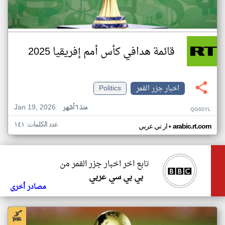
قائمة هدافي كأس أمم إفريقيا 2025
اخبار جزر القمر
Politics
Jan 19, 2026
منذ ٦ أشهر
QG60YL
عدد الكلمات: ١٤١
•
arabic.rt.com
ار تي عربي
تابع اخر اخبار جزر القمر من
بي بي سي عربي
مصادر أخرى