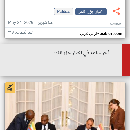
اخبار جزر القمر
Politics
May 24, 2026
منذ شهرين
OX58UY
عدد الكلمات: ٣٢٨
•
arabic.rt.com
ار تي عربي
أخر ساعة في اخبار جزر القمر