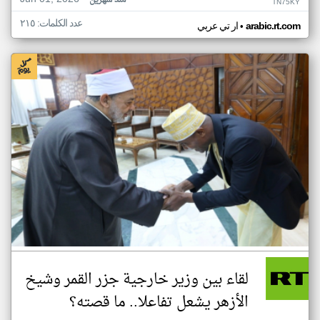
منذ شهرين
TN75KY
عدد الكلمات: ٢١٥
•
arabic.rt.com
ار تي عربي
لقاء بين وزير خارجية جزر القمر وشيخ
الأزهر يشعل تفاعلا.. ما قصته؟