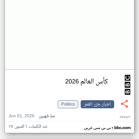
كأس العالم 2026
اخبار جزر القمر
Politics
Jun 01, 2026
منذ شهرين
PF63IT
عدد الكلمات: ٦ الصور: ٢٥
•
bbc.com
بي بي سي عربي