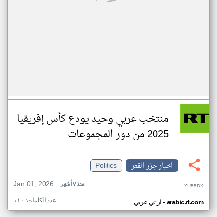
منتخب عربي وحيد يودع كأس إفريقيا
2025 من دور المجموعات
اخبار جزر القمر
Politics
Jan 01, 2026
منذ ٧ أشهر
YU55DX
عدد الكلمات: ١١٠
•
arabic.rt.com
ار تي عربي