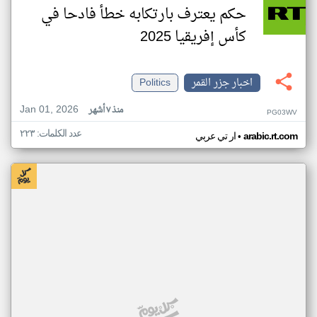
حكم يعترف بارتكابه خطأ فادحا في
كأس إفريقيا 2025
اخبار جزر القمر
Politics
Jan 01, 2026
منذ ٧ أشهر
PG03WV
عدد الكلمات: ٢٢٣
•
arabic.rt.com
ار تي عربي