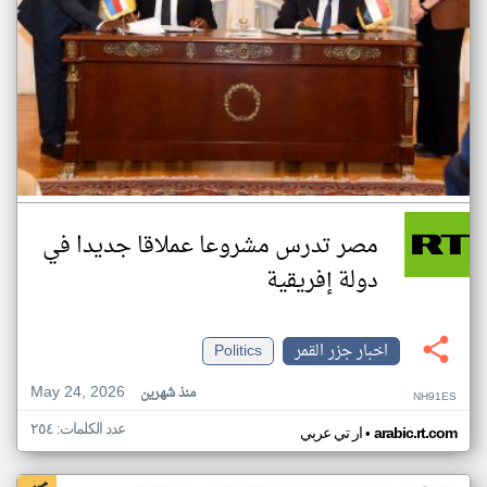
مصر تدرس مشروعا عملاقا جديدا في
دولة إفريقية
اخبار جزر القمر
Politics
May 24, 2026
منذ شهرين
NH91ES
عدد الكلمات: ٢٥٤
•
arabic.rt.com
ار تي عربي