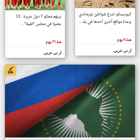
اليونيسكو تدرج شواطئ نورماندي
بينهم ممثلو 7 دول عربية.. 13
klyoum.com
وعدة مواقع أخرى أحدها في بلد ...
تغيير الدولة
عضوا في مجلس "الفيفا" ...
تعبر
مصادر الأخبار من جزر القمر
المقالات
الموجوده
اخبار جزر القمر على مدار الساعة
منذ ١١ يوم
هنا عن
منذ ٢٦ يوم
وجهة
نظر
أهم اخبار جزر القمر العاجلة والمباشرة
ار تي عربي
كاتبيها.
ار تي عربي