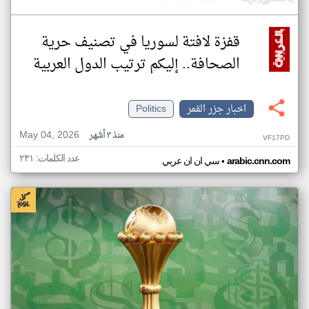
قفزة لافتة لسوريا في تصنيف حرية
الصحافة.. إليكم ترتيب الدول العربية
اخبار جزر القمر
Politics
May 04, 2026
منذ ٣ أشهر
VF17PD
عدد الكلمات: ٢٣١
•
arabic.cnn.com
سي ان ان عربي