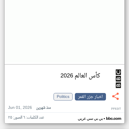
كأس العالم 2026
اخبار جزر القمر
Politics
Jun 01, 2026
منذ شهرين
PF63IT
عدد الكلمات: ٦ الصور: ٢٥
•
bbc.com
بي بي سي عربي