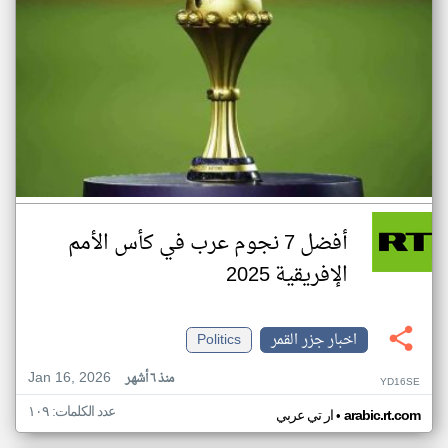
أفضل 7 نجوم عرب في كأس الأمم
الإفريقية 2025
اخبار جزر القمر
Politics
Jan 16, 2026
منذ ٦ أشهر
YD16SE
عدد الكلمات: ١٠٩
•
arabic.rt.com
ار تي عربي