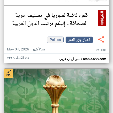
قفزة لافتة لسوريا في تصنيف حرية
الصحافة.. إليكم ترتيب الدول العربية
اخبار جزر القمر
Politics
May 04, 2026
منذ ٣ أشهر
VF17PD
عدد الكلمات: ٢٣١
•
arabic.cnn.com
سي ان ان عربي