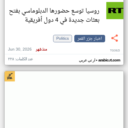
روسيا توسع حضورها الدبلوماسي بفتح
بعثات جديدة في 4 دول أفريقية
اخبار جزر القمر
Politics
Jun 30, 2026
منذ شهر
TG39ZI
عدد الكلمات: ٢٢٨
•
arabic.rt.com
ار تي عربي