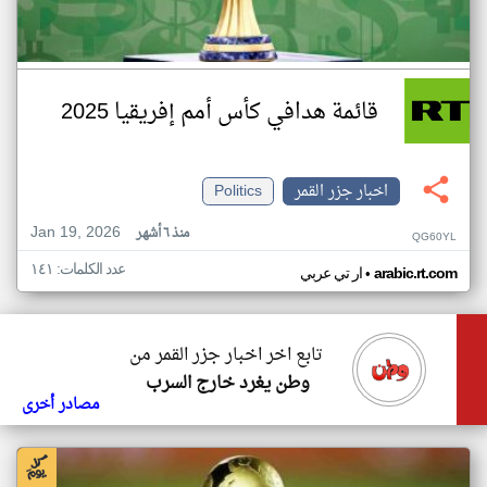
قائمة هدافي كأس أمم إفريقيا 2025
اخبار جزر القمر
Politics
Jan 19, 2026
منذ ٦ أشهر
QG60YL
عدد الكلمات: ١٤١
•
arabic.rt.com
ار تي عربي
تابع اخر اخبار جزر القمر من
وطن يغرد خارج السرب
مصادر أخرى