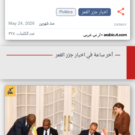
اخبار جزر القمر
Politics
May 24, 2026
منذ شهرين
OX58UY
عدد الكلمات: ٣٢٨
•
arabic.rt.com
ار تي عربي
أخر ساعة في اخبار جزر القمر