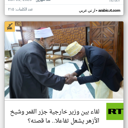
منذ شهرين
TN75KY
عدد الكلمات: ٢١٥
•
arabic.rt.com
ار تي عربي
لقاء بين وزير خارجية جزر القمر وشيخ
الأزهر يشعل تفاعلا.. ما قصته؟