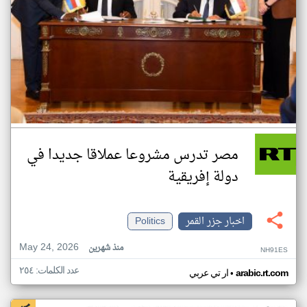
مصر تدرس مشروعا عملاقا جديدا في
دولة إفريقية
اخبار جزر القمر
Politics
May 24, 2026
منذ شهرين
NH91ES
عدد الكلمات: ٢٥٤
•
arabic.rt.com
ار تي عربي