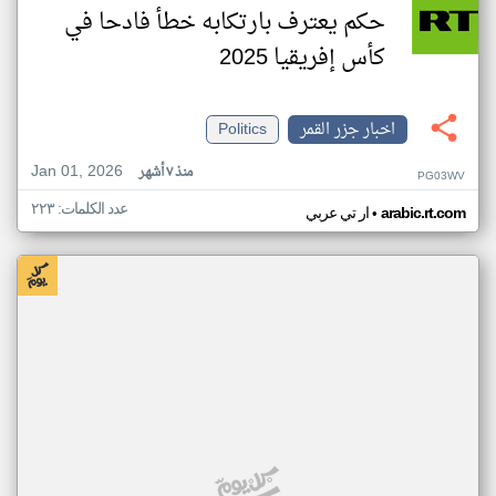
حكم يعترف بارتكابه خطأ فادحا في
كأس إفريقيا 2025
اخبار جزر القمر
Politics
Jan 01, 2026
منذ ٧ أشهر
PG03WV
عدد الكلمات: ٢٢٣
•
arabic.rt.com
ار تي عربي