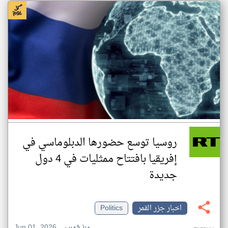
روسيا توسع حضورها الدبلوماسي في
إفريقيا بافتتاح ممثليات في 4 دول
جديدة
اخبار جزر القمر
Politics
Jun 01, 2026