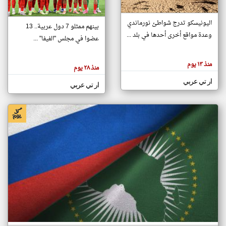
اليونيسكو تدرج شواطئ نورماندي
بينهم ممثلو 7 دول عربية.. 13
klyoum.com
وعدة مواقع أخرى أحدها في بلد ...
تغيير الدولة
عضوا في مجلس "الفيفا" ...
تعبر
مصادر الأخبار من جزر القمر
المقالات
الموجوده
اخبار جزر القمر على مدار الساعة
منذ ١٣ يوم
هنا عن
منذ ٢٨ يوم
وجهة
نظر
أهم اخبار جزر القمر العاجلة والمباشرة
ار تي عربي
كاتبيها.
ار تي عربي