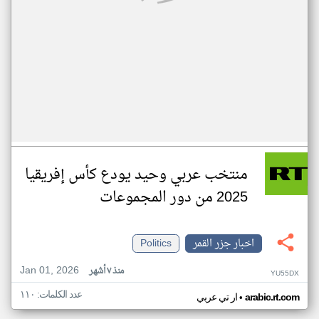
منتخب عربي وحيد يودع كأس إفريقيا
2025 من دور المجموعات
اخبار جزر القمر
Politics
Jan 01, 2026
منذ ٧ أشهر
YU55DX
عدد الكلمات: ١١٠
•
arabic.rt.com
ار تي عربي