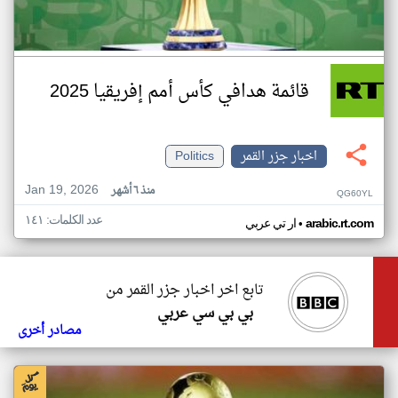
قائمة هدافي كأس أمم إفريقيا 2025
اخبار جزر القمر
Politics
Jan 19, 2026
منذ ٦ أشهر
QG60YL
عدد الكلمات: ١٤١
•
arabic.rt.com
ار تي عربي
تابع اخر اخبار جزر القمر من
بي بي سي عربي
مصادر أخرى