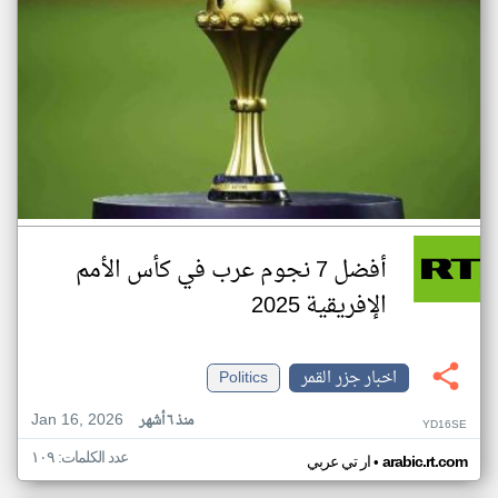
أفضل 7 نجوم عرب في كأس الأمم
الإفريقية 2025
اخبار جزر القمر
Politics
Jan 16, 2026
منذ ٦ أشهر
YD16SE
عدد الكلمات: ١٠٩
•
arabic.rt.com
ار تي عربي