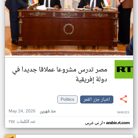
مصر تدرس مشروعا عملاقا جديدا في
دولة إفريقية
اخبار جزر القمر
Politics
May 24, 2026
منذ شهرين
NH91ES
عدد الكلمات: ٢٥٤
•
arabic.rt.com
ار تي عربي