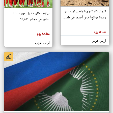
اليونيسكو تدرج شواطئ نورماندي
بينهم ممثلو 7 دول عربية.. 13
klyoum.com
وعدة مواقع أخرى أحدها في بلد ...
تغيير الدولة
عضوا في مجلس "الفيفا" ...
تعبر
مصادر الأخبار من جزر القمر
المقالات
الموجوده
اخبار جزر القمر على مدار الساعة
منذ ١٣ يوم
هنا عن
منذ ٢٨ يوم
وجهة
نظر
أهم اخبار جزر القمر العاجلة والمباشرة
ار تي عربي
كاتبيها.
ار تي عربي