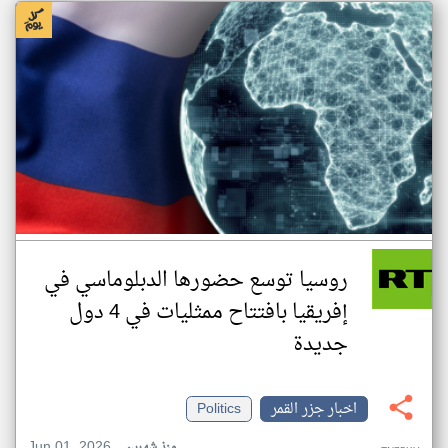
روسيا توسع حضورها الدبلوماسي في
إفريقيا بافتتاح ممثليات في 4 دول
جديدة
اخبار جزر القمر
Politics
Jun 01, 2026