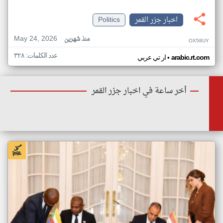
اخبار جزر القمر
Politics
May 24, 2026
منذ شهرين
OX58UY
عدد الكلمات: ٣٢٨
•
arabic.rt.com
ار تي عربي
أخر ساعة في اخبار جزر القمر