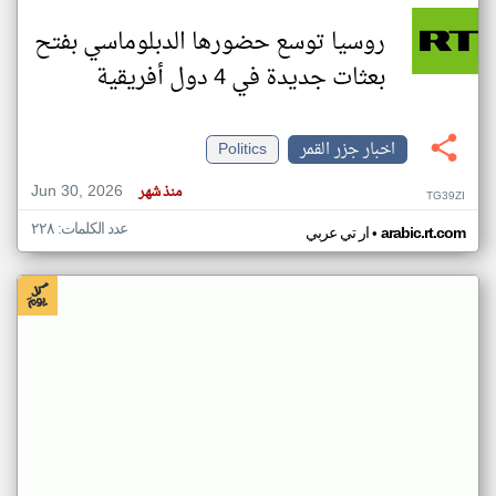
روسيا توسع حضورها الدبلوماسي بفتح
بعثات جديدة في 4 دول أفريقية
اخبار جزر القمر
Politics
Jun 30, 2026
منذ شهر
TG39ZI
عدد الكلمات: ٢٢٨
•
arabic.rt.com
ار تي عربي