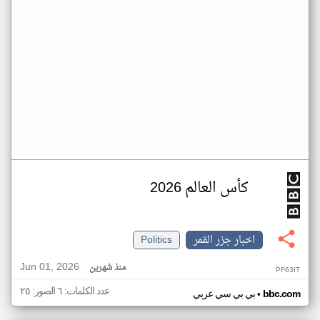
كأس العالم 2026
اخبار جزر القمر
Politics
Jun 01, 2026
منذ شهرين
PF63IT
عدد الكلمات: ٦ الصور: ٢٥
•
bbc.com
بي بي سي عربي