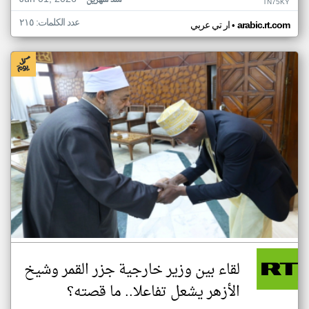
منذ شهرين
TN75KY
عدد الكلمات: ٢١٥
•
arabic.rt.com
ار تي عربي
لقاء بين وزير خارجية جزر القمر وشيخ
الأزهر يشعل تفاعلا.. ما قصته؟