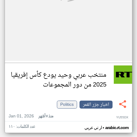
منتخب عربي وحيد يودع كأس إفريقيا
2025 من دور المجموعات
اخبار جزر القمر
Politics
Jan 01, 2026
منذ ٧ أشهر
YU55DX
عدد الكلمات: ١١٠
•
arabic.rt.com
ار تي عربي