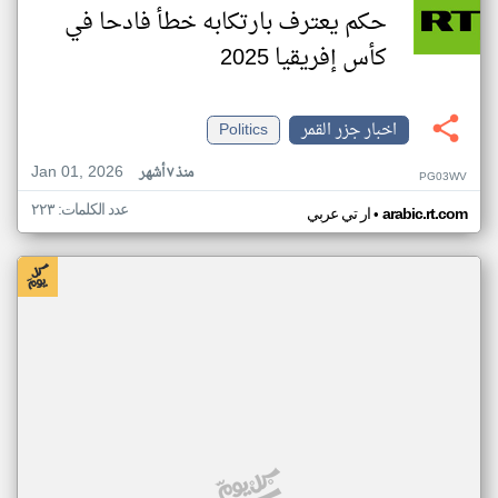
حكم يعترف بارتكابه خطأ فادحا في
كأس إفريقيا 2025
اخبار جزر القمر
Politics
Jan 01, 2026
منذ ٧ أشهر
PG03WV
عدد الكلمات: ٢٢٣
•
arabic.rt.com
ار تي عربي