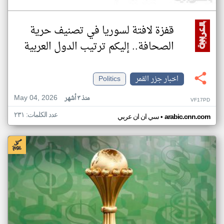
قفزة لافتة لسوريا في تصنيف حرية
الصحافة.. إليكم ترتيب الدول العربية
اخبار جزر القمر
Politics
May 04, 2026
منذ ٣ أشهر
VF17PD
عدد الكلمات: ٢٣١
•
arabic.cnn.com
سي ان ان عربي