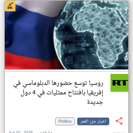
روسيا توسع حضورها الدبلوماسي في
إفريقيا بافتتاح ممثليات في 4 دول
جديدة
اخبار جزر القمر
Politics
Jun 01, 2026