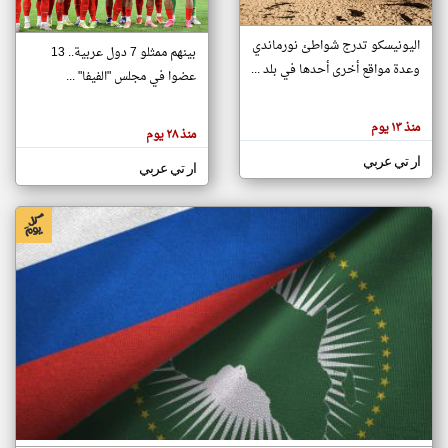
اليونيسكو تدرج شواطئ نورماندي
بينهم ممثلو 7 دول عربية.. 13
klyoum.com
وعدة مواقع أخرى أحدها في بلد ...
تغيير الدولة
عضوا في مجلس "الفيفا" ...
تعبر
مصادر الأخبار من جزر القمر
المقالات
الموجوده
اخبار جزر القمر على مدار الساعة
منذ ١٣ يوم
هنا عن
منذ ٢٨ يوم
وجهة
نظر
أهم اخبار جزر القمر العاجلة والمباشرة
ار تي عربي
كاتبيها.
ار تي عربي