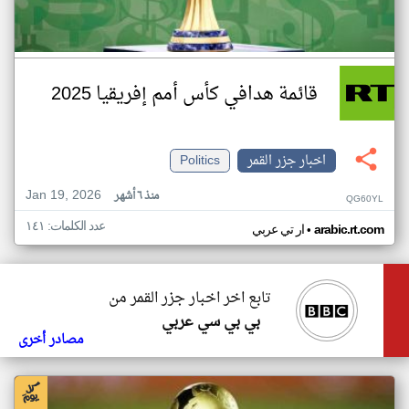
قائمة هدافي كأس أمم إفريقيا 2025
اخبار جزر القمر
Politics
Jan 19, 2026
منذ ٦ أشهر
QG60YL
عدد الكلمات: ١٤١
•
arabic.rt.com
ار تي عربي
تابع اخر اخبار جزر القمر من
بي بي سي عربي
مصادر أخرى