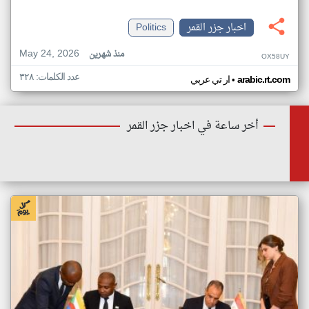
اخبار جزر القمر
Politics
May 24, 2026
منذ شهرين
OX58UY
عدد الكلمات: ٣٢٨
•
arabic.rt.com
ار تي عربي
أخر ساعة في اخبار جزر القمر