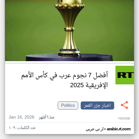
أفضل 7 نجوم عرب في كأس الأمم
الإفريقية 2025
اخبار جزر القمر
Politics
Jan 16, 2026
منذ ٦ أشهر
YD16SE
عدد الكلمات: ١٠٩
•
arabic.rt.com
ار تي عربي