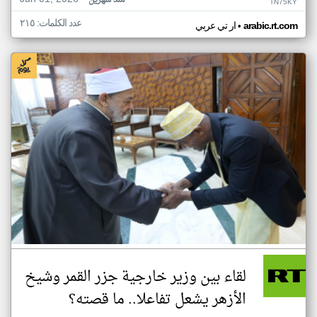
منذ شهرين
TN75KY
عدد الكلمات: ٢١٥
•
arabic.rt.com
ار تي عربي
لقاء بين وزير خارجية جزر القمر وشيخ
الأزهر يشعل تفاعلا.. ما قصته؟