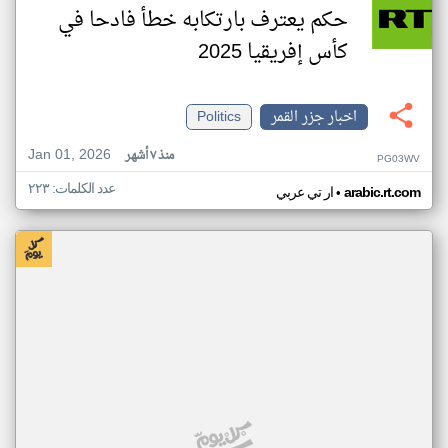
حكم يعترف بارتكابه خطأ فادحا في
كأس إفريقيا 2025
اخبار جزر القمر
Politics
Jan 01, 2026
منذ ٧ أشهر
PG03WV
عدد الكلمات: ٢٢٣
•
arabic.rt.com
ار تي عربي