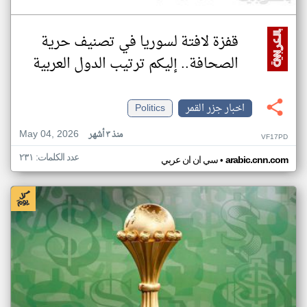
قفزة لافتة لسوريا في تصنيف حرية
الصحافة.. إليكم ترتيب الدول العربية
اخبار جزر القمر
Politics
May 04, 2026
منذ ٣ أشهر
VF17PD
عدد الكلمات: ٢٣١
•
arabic.cnn.com
سي ان ان عربي