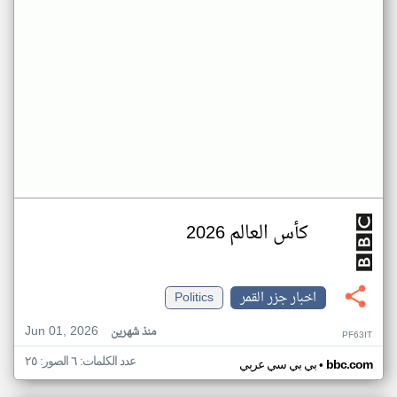
كأس العالم 2026
اخبار جزر القمر
Politics
Jun 01, 2026
منذ شهرين
PF63IT
عدد الكلمات: ٦ الصور: ٢٥
•
bbc.com
بي بي سي عربي