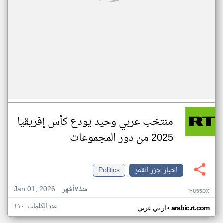
منتخب عربي وحيد يودع كأس إفريقيا
2025 من دور المجموعات
اخبار جزر القمر
Politics
Jan 01, 2026
منذ ٧ أشهر
YU55DX
عدد الكلمات: ١١٠
•
arabic.rt.com
ار تي عربي