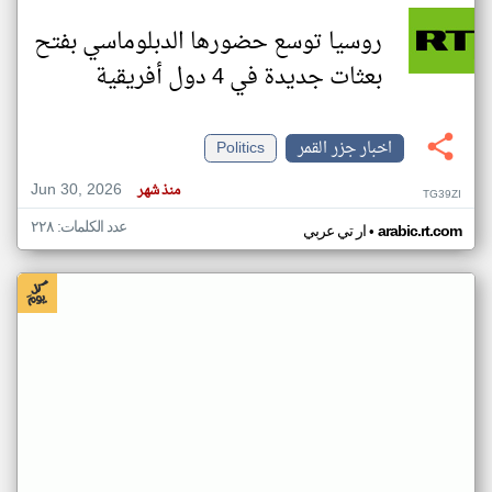
روسيا توسع حضورها الدبلوماسي بفتح
بعثات جديدة في 4 دول أفريقية
اخبار جزر القمر
Politics
Jun 30, 2026
منذ شهر
TG39ZI
عدد الكلمات: ٢٢٨
•
arabic.rt.com
ار تي عربي