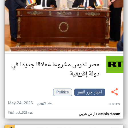
مصر تدرس مشروعا عملاقا جديدا في
دولة إفريقية
اخبار جزر القمر
Politics
May 24, 2026
منذ شهرين
NH91ES
عدد الكلمات: ٢٥٤
•
arabic.rt.com
ار تي عربي