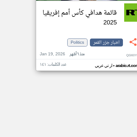
قائمة هدافي كأس أمم إفريقيا
2025
اخبار جزر القمر
Politics
Jan 19, 2026
منذ ٦ أشهر
QG60Y
عدد الكلمات: ١٤١
•
arabic.rt.c
ار تي عربي