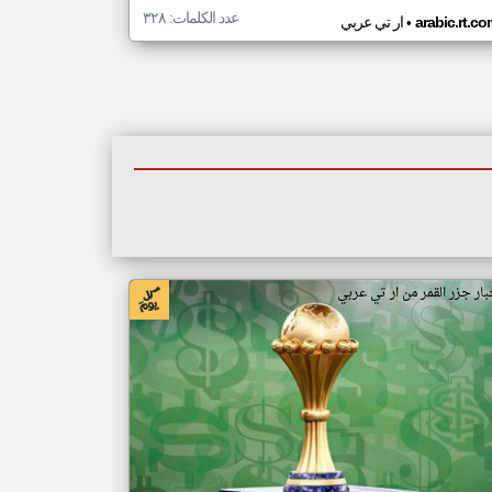
عدد الكلمات: ٣٢٨
•
arabic.rt.c
ار تي عربي
بار جزر القمر من ار تي عربي