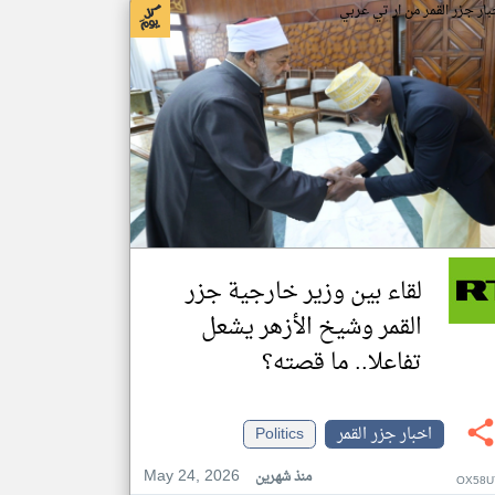
بار جزر القمر من ار تي عربي
لقاء بين وزير خارجية جزر
القمر وشيخ الأزهر يشعل
تفاعلا.. ما قصته؟
اخبار جزر القمر
Politics
May 24, 2026
منذ شهرين
OX58U