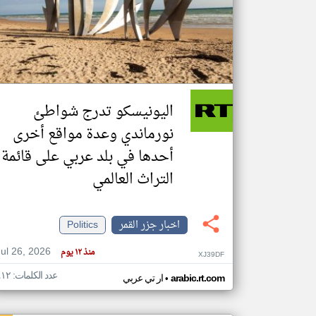
تعبر
المقالات
الموجوده
هنا عن
وجهة
اليونيسكو تدرج شواطئ
نظر
كاتبيها.
نورماندي وعدة مواقع أخرى
أحدها في بلد عربي على قائمة
التراث العالمي
اخبار جزر القمر
Politics
Jul 26, 2026
منذ ١٢ يوم
XJ39DF
عدد الكلمات: ٤١٢
•
arabic.rt.com
ار تي عربي