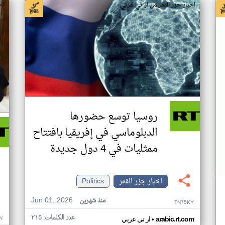
اخبار جزر القمر من ار تي عربي
اخ
روسيا توسع حضورها
الدبلوماسي في إفريقيا بافتتاح
ممثليات في 4 دول جديدة
اخبار جزر القمر
Politics
Jun 01, 2026
منذ شهرين
TN75KY
عدد الكلمات: ٢١٥
•
Y
arabic.rt.com
ار تي عربي