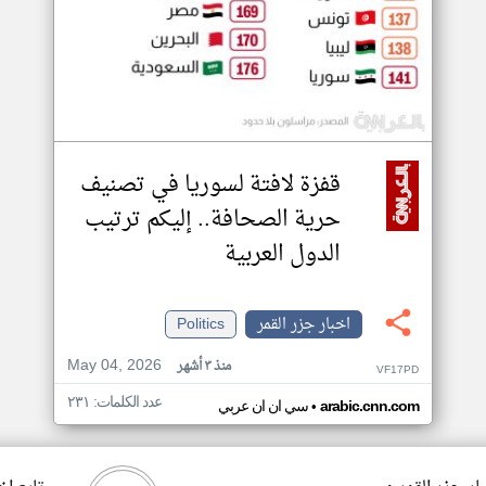
قفزة لافتة لسوريا في تصنيف
حرية الصحافة.. إليكم ترتيب
الدول العربية
اخبار جزر القمر
Politics
May 04, 2026
منذ ٣ أشهر
VF17PD
عدد الكلمات: ٢٣١
•
arabic.cnn.com
سي ان ان عربي