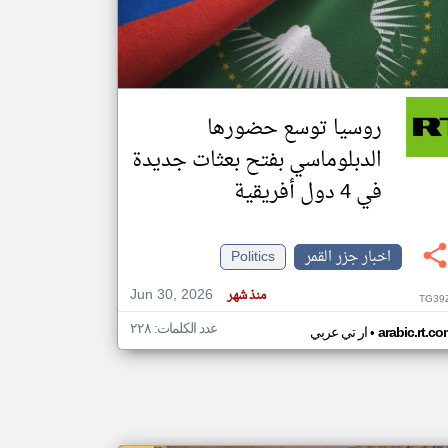
klyoum.com
تغيير الدولة
مصادر الأخبار من جزر القمر
روسيا توسع حضورها
اخبار جزر القمر على مدار الساعة
الدبلوماسي بفتح بعثات جديدة
أهم اخبار جزر القمر العاجلة والمباشرة
في 4 دول أفريقية
اخبار جزر القمر
Politics
Jun 30, 2026
منذ شهر
TG39
عدد الكلمات: ٢٢٨
•
arabic.rt.c
ار تي عربي