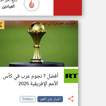
تابع اخر اخب
الميادين
اخبار جزر القمر من ار تي عربي
أفضل 7 نجوم عرب في كأس
الأمم الإفريقية 2025
اخبار جزر القمر
Politics