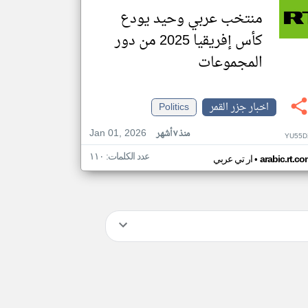
منتخب عربي وحيد يودع
كأس إفريقيا 2025 من دور
المجموعات
اخبار جزر القمر
Politics
Jan 01, 2026
منذ ٧ أشهر
YU55D
عدد الكلمات: ١١٠
•
arabic.rt.c
ار تي عربي