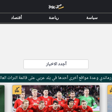
سياسة
رياضة
أقتصاد
أجدد الاخبار
ماندي وعدة مواقع أخرى أحدها في بلد عربي على قائمة التراث العال
اخبار جزر القمر من ار تي عربي
اخ