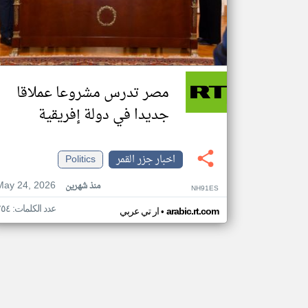
مصر تدرس مشروعا عملاقا
جديدا في دولة إفريقية
اخبار جزر القمر
Politics
May 24, 2026
منذ شهرين
NH91ES
عدد الكلمات: ٢٥٤
•
arabic.rt.com
ار تي عربي