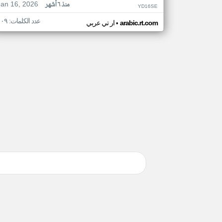
Jan 16, 2026
منذ ٦ أشهر
YD16SE
عدد الكلمات: ١٠٩
•
arabic.rt.com
ار تي عربي