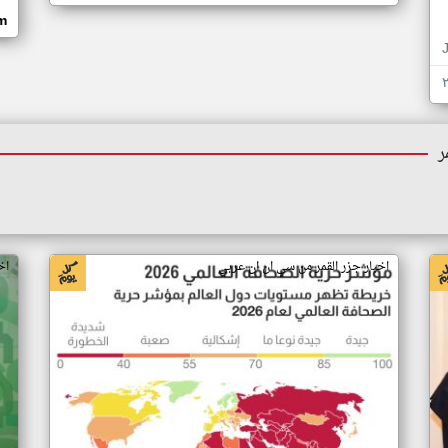
om
ر
اخبار جزر القمر من سي ان ان عربي
اخ