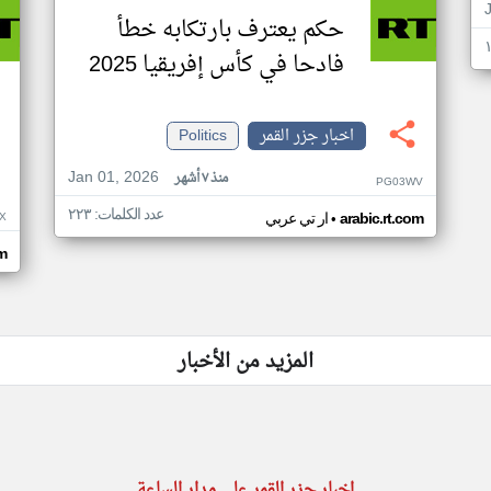
حكم يعترف بارتكابه خطأ
فادحا في كأس إفريقيا 2025
اخبار جزر القمر
Politics
Jan 01, 2026
منذ ٧ أشهر
PG03WV
عدد الكلمات: ٢٢٣
•
X
arabic.rt.com
ار تي عربي
om
المزيد من الأخبار
اخبار جزر القمر على مدار الساعة