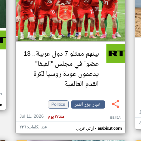
بينهم ممثلو 7 دول عربية.. 13
عضوا في مجلس "الفيفا"
يدعمون عودة روسيا لكرة
القدم العالمية
ZI
اخبار جزر القمر
Politics
om
Jul 11, 2026
منذ ٢٧ يوم
EE45AI
عدد الكلمات: ٢٢٦
•
arabic.rt.com
ار تي عربي