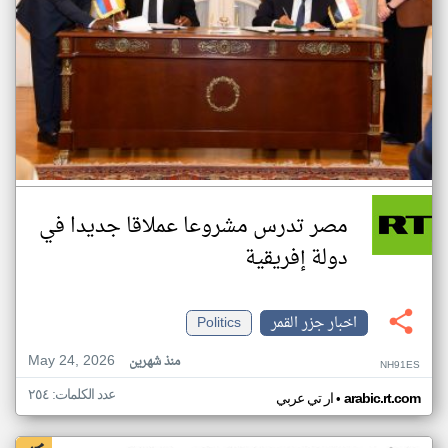
مصر تدرس مشروعا عملاقا جديدا في
دولة إفريقية
اخبار جزر القمر
Politics
May 24, 2026
منذ شهرين
NH91ES
عدد الكلمات: ٢٥٤
•
arabic.rt.com
ار تي عربي