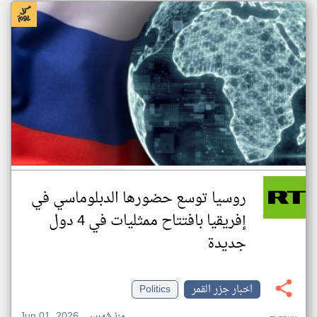
روسيا توسع حضورها الدبلوماسي في
إفريقيا بافتتاح ممثليات في 4 دول
جديدة
اخبار جزر القمر
Politics
Jun 01, 2026