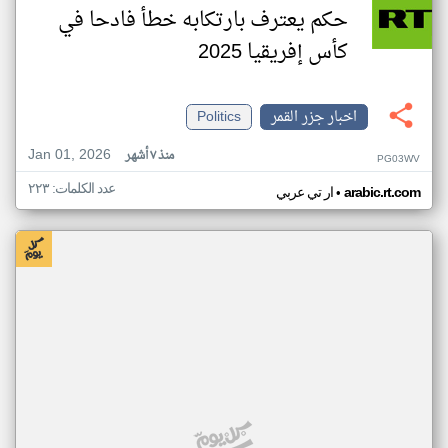
حكم يعترف بارتكابه خطأ فادحا في
كأس إفريقيا 2025
اخبار جزر القمر
Politics
Jan 01, 2026
منذ ٧ أشهر
PG03WV
عدد الكلمات: ٢٢٣
•
arabic.rt.com
ار تي عربي