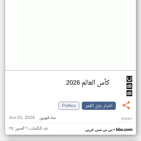
كأس العالم 2026
اخبار جزر القمر
Politics
Jun 01, 2026
منذ شهرين
PF63IT
عدد الكلمات: ٦ الصور: ٢٥
•
bbc.com
بي بي سي عربي