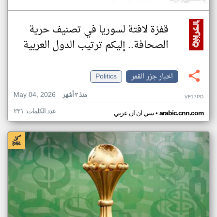
قفزة لافتة لسوريا في تصنيف حرية
الصحافة.. إليكم ترتيب الدول العربية
اخبار جزر القمر
Politics
May 04, 2026
منذ ٣ أشهر
VF17PD
عدد الكلمات: ٢٣١
•
arabic.cnn.com
سي ان ان عربي