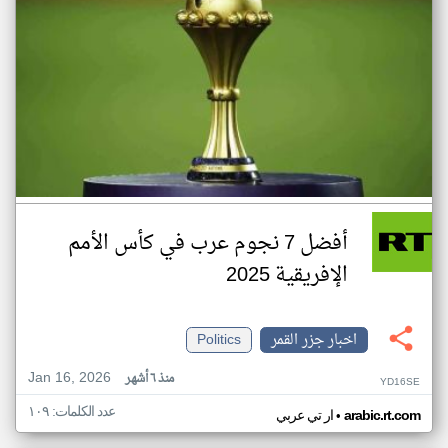
أفضل 7 نجوم عرب في كأس الأمم
الإفريقية 2025
اخبار جزر القمر
Politics
Jan 16, 2026
منذ ٦ أشهر
YD16SE
عدد الكلمات: ١٠٩
•
arabic.rt.com
ار تي عربي