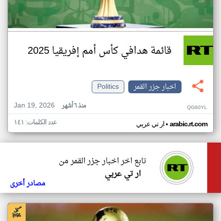
قائمة هدافي كأس أمم إفريقيا 2025
اخبار جزر القمر
Politics
Jan 19, 2026
منذ ٦ أشهر
QG60YL
عدد الكلمات: ١٤١
•
arabic.rt.com
ار تي عربي
تابع اخر اخبار جزر القمر من
ار تي عربي
مصادر أخرى