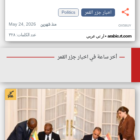
اخبار جزر القمر
Politics
May 24, 2026
منذ شهرين
OX58UY
عدد الكلمات: ٣٢٨
•
arabic.rt.com
ار تي عربي
أخر ساعة في اخبار جزر القمر