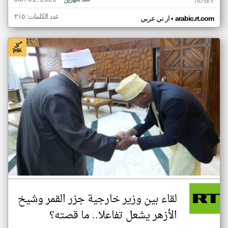
منذ شهرين
TN75KY
عدد الكلمات: ٢١٥
•
arabic.rt.com
ار تي عربي
لقاء بين وزير خارجية جزر القمر وشيخ
الأزهر يشعل تفاعلا.. ما قصته؟