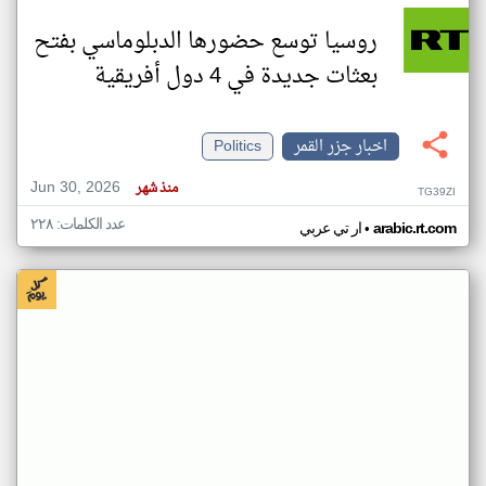
روسيا توسع حضورها الدبلوماسي بفتح
بعثات جديدة في 4 دول أفريقية
اخبار جزر القمر
Politics
Jun 30, 2026
منذ شهر
TG39ZI
عدد الكلمات: ٢٢٨
•
arabic.rt.com
ار تي عربي