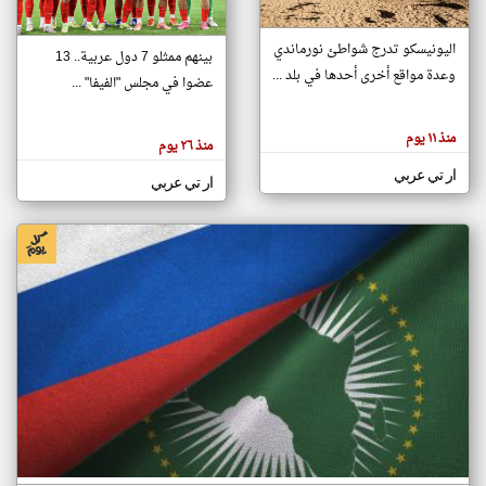
اليونيسكو تدرج شواطئ نورماندي
بينهم ممثلو 7 دول عربية.. 13
klyoum.com
وعدة مواقع أخرى أحدها في بلد ...
تغيير الدولة
عضوا في مجلس "الفيفا" ...
تعبر
مصادر الأخبار من جزر القمر
المقالات
الموجوده
اخبار جزر القمر على مدار الساعة
منذ ١١ يوم
هنا عن
منذ ٢٦ يوم
وجهة
نظر
أهم اخبار جزر القمر العاجلة والمباشرة
ار تي عربي
كاتبيها.
ار تي عربي