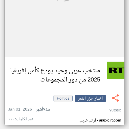
منتخب عربي وحيد يودع كأس إفريقيا
2025 من دور المجموعات
اخبار جزر القمر
Politics
Jan 01, 2026
منذ ٧ أشهر
YU55DX
عدد الكلمات: ١١٠
•
arabic.rt.com
ار تي عربي