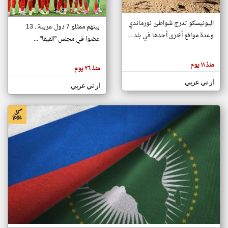
اليونيسكو تدرج شواطئ نورماندي
بينهم ممثلو 7 دول عربية.. 13
klyoum.com
وعدة مواقع أخرى أحدها في بلد ...
تغيير الدولة
عضوا في مجلس "الفيفا" ...
تعبر
مصادر الأخبار من جزر القمر
المقالات
الموجوده
اخبار جزر القمر على مدار الساعة
منذ ١١ يوم
هنا عن
منذ ٢٦ يوم
وجهة
نظر
أهم اخبار جزر القمر العاجلة والمباشرة
ار تي عربي
كاتبيها.
ار تي عربي