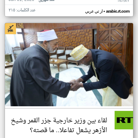
منذ شهرين
TN75KY
عدد الكلمات: ٢١٥
•
arabic.rt.com
ار تي عربي
لقاء بين وزير خارجية جزر القمر وشيخ
الأزهر يشعل تفاعلا.. ما قصته؟