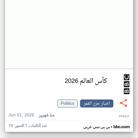
كأس العالم 2026
اخبار جزر القمر
Politics
Jun 01, 2026
منذ شهرين
PF63IT
عدد الكلمات: ٦ الصور: ٢٥
•
bbc.com
بي بي سي عربي