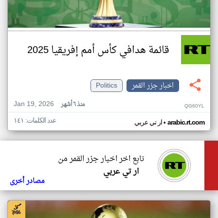
قائمة هدافي كأس أمم إفريقيا 2025
اخبار جزر القمر
Politics
Jan 19, 2026
منذ ٦ أشهر
QG60YL
عدد الكلمات: ١٤١
•
arabic.rt.com
ار تي عربي
تابع اخر اخبار جزر القمر من
ار تي عربي
مصادر أخرى