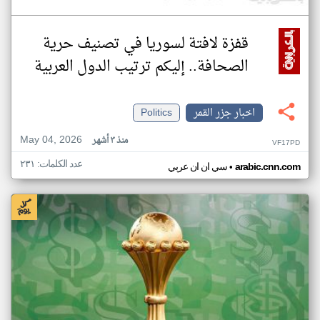
قفزة لافتة لسوريا في تصنيف حرية
الصحافة.. إليكم ترتيب الدول العربية
اخبار جزر القمر
Politics
May 04, 2026
منذ ٣ أشهر
VF17PD
عدد الكلمات: ٢٣١
•
arabic.cnn.com
سي ان ان عربي