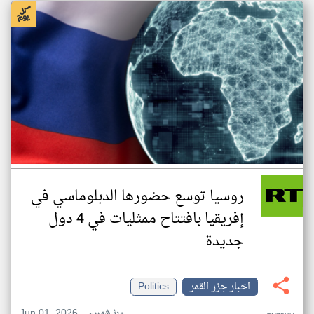
روسيا توسع حضورها الدبلوماسي في
إفريقيا بافتتاح ممثليات في 4 دول
جديدة
اخبار جزر القمر
Politics
Jun 01, 2026