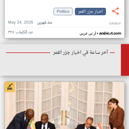
اخبار جزر القمر
Politics
May 24, 2026
منذ شهرين
OX58UY
عدد الكلمات: ٣٢٨
•
arabic.rt.com
ار تي عربي
أخر ساعة في اخبار جزر القمر