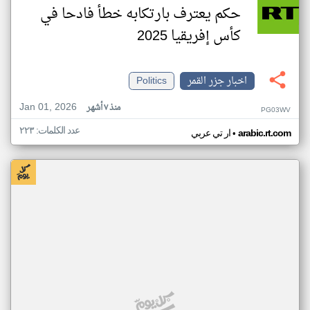
حكم يعترف بارتكابه خطأ فادحا في
كأس إفريقيا 2025
اخبار جزر القمر
Politics
Jan 01, 2026
منذ ٧ أشهر
PG03WV
عدد الكلمات: ٢٢٣
•
arabic.rt.com
ار تي عربي