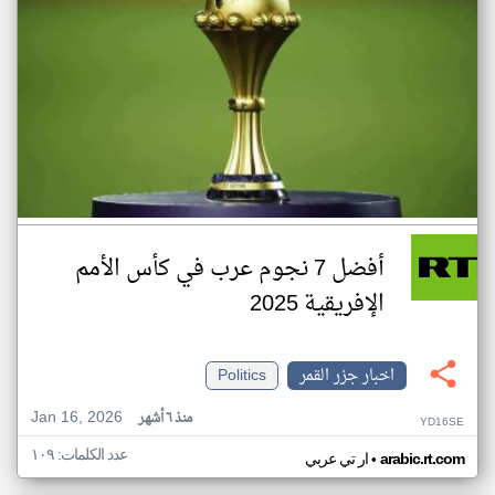
أفضل 7 نجوم عرب في كأس الأمم
الإفريقية 2025
اخبار جزر القمر
Politics
Jan 16, 2026
منذ ٦ أشهر
YD16SE
عدد الكلمات: ١٠٩
•
arabic.rt.com
ار تي عربي