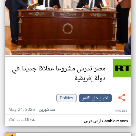
مصر تدرس مشروعا عملاقا جديدا في
دولة إفريقية
اخبار جزر القمر
Politics
May 24, 2026
منذ شهرين
NH91ES
عدد الكلمات: ٢٥٤
•
arabic.rt.com
ار تي عربي