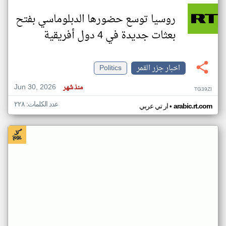
روسيا توسع حضورها الدبلوماسي بفتح
بعثات جديدة في 4 دول أفريقية
اخبار جزر القمر
Politics
Jun 30, 2026
منذ شهر
TG39ZI
عدد الكلمات: ٢٢٨
•
arabic.rt.com
ار تي عربي