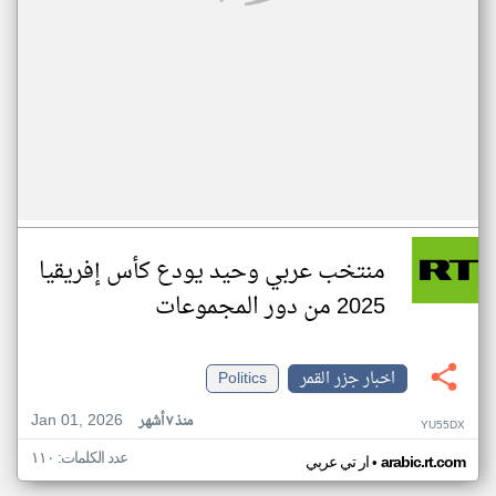
منتخب عربي وحيد يودع كأس إفريقيا
2025 من دور المجموعات
اخبار جزر القمر
Politics
Jan 01, 2026
منذ ٧ أشهر
YU55DX
عدد الكلمات: ١١٠
•
arabic.rt.com
ار تي عربي