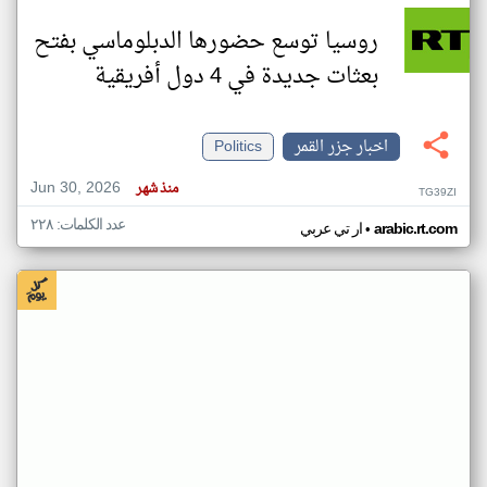
روسيا توسع حضورها الدبلوماسي بفتح
بعثات جديدة في 4 دول أفريقية
اخبار جزر القمر
Politics
Jun 30, 2026
منذ شهر
TG39ZI
عدد الكلمات: ٢٢٨
•
arabic.rt.com
ار تي عربي