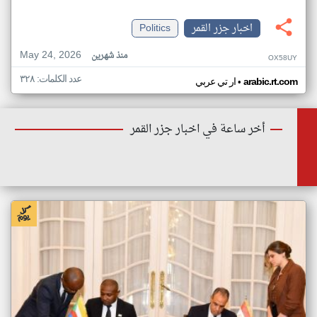
اخبار جزر القمر
Politics
May 24, 2026
منذ شهرين
OX58UY
عدد الكلمات: ٣٢٨
•
arabic.rt.com
ار تي عربي
أخر ساعة في اخبار جزر القمر