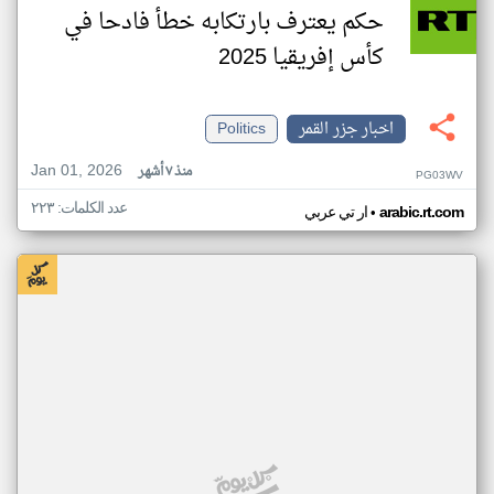
حكم يعترف بارتكابه خطأ فادحا في
كأس إفريقيا 2025
اخبار جزر القمر
Politics
Jan 01, 2026
منذ ٧ أشهر
PG03WV
عدد الكلمات: ٢٢٣
•
arabic.rt.com
ار تي عربي