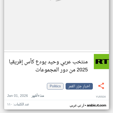
منتخب عربي وحيد يودع كأس إفريقيا
2025 من دور المجموعات
اخبار جزر القمر
Politics
Jan 01, 2026
منذ ٧ أشهر
YU55DX
عدد الكلمات: ١١٠
•
arabic.rt.com
ار تي عربي