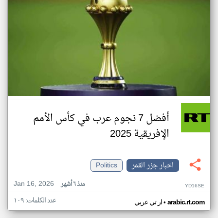
أفضل 7 نجوم عرب في كأس الأمم
الإفريقية 2025
اخبار جزر القمر
Politics
Jan 16, 2026
منذ ٦ أشهر
YD16SE
عدد الكلمات: ١٠٩
•
arabic.rt.com
ار تي عربي