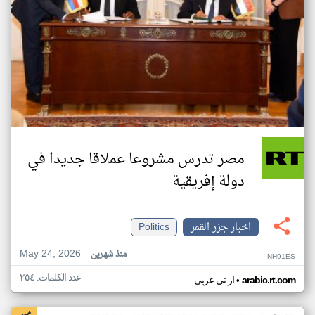
مصر تدرس مشروعا عملاقا جديدا في
دولة إفريقية
اخبار جزر القمر
Politics
May 24, 2026
منذ شهرين
NH91ES
عدد الكلمات: ٢٥٤
•
arabic.rt.com
ار تي عربي