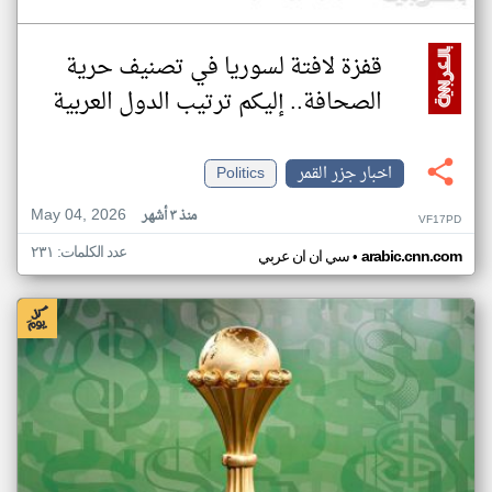
قفزة لافتة لسوريا في تصنيف حرية
الصحافة.. إليكم ترتيب الدول العربية
اخبار جزر القمر
Politics
May 04, 2026
منذ ٣ أشهر
VF17PD
عدد الكلمات: ٢٣١
•
arabic.cnn.com
سي ان ان عربي