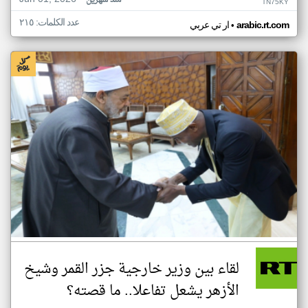
منذ شهرين
TN75KY
عدد الكلمات: ٢١٥
•
arabic.rt.com
ار تي عربي
لقاء بين وزير خارجية جزر القمر وشيخ
الأزهر يشعل تفاعلا.. ما قصته؟