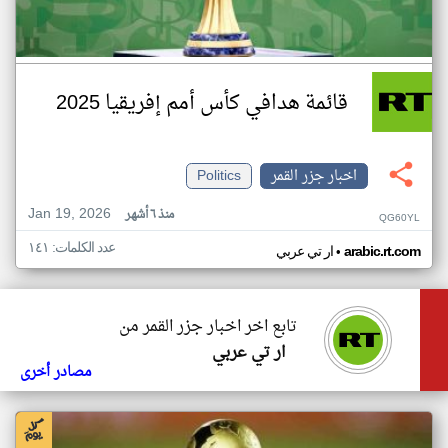
قائمة هدافي كأس أمم إفريقيا 2025
اخبار جزر القمر
Politics
Jan 19, 2026
منذ ٦ أشهر
QG60YL
عدد الكلمات: ١٤١
•
arabic.rt.com
ار تي عربي
تابع اخر اخبار جزر القمر من
ار تي عربي
مصادر أخرى