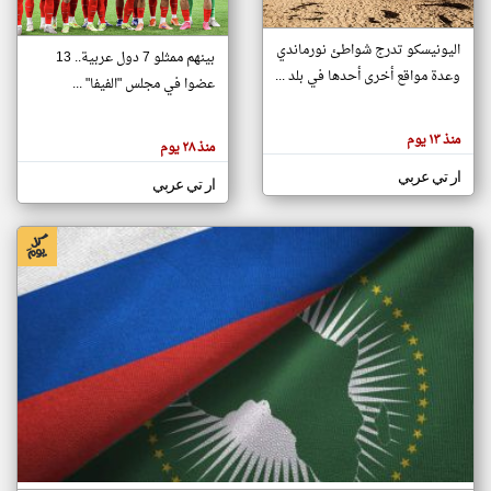
اليونيسكو تدرج شواطئ نورماندي
بينهم ممثلو 7 دول عربية.. 13
klyoum.com
وعدة مواقع أخرى أحدها في بلد ...
تغيير الدولة
عضوا في مجلس "الفيفا" ...
تعبر
مصادر الأخبار من جزر القمر
المقالات
الموجوده
اخبار جزر القمر على مدار الساعة
منذ ١٣ يوم
هنا عن
منذ ٢٨ يوم
وجهة
نظر
أهم اخبار جزر القمر العاجلة والمباشرة
ار تي عربي
كاتبيها.
ار تي عربي