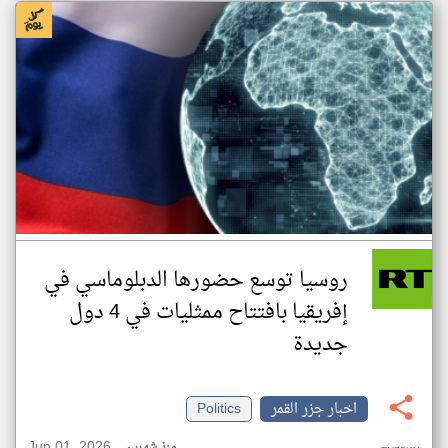
روسيا توسع حضورها الدبلوماسي في
إفريقيا بافتتاح ممثليات في 4 دول
جديدة
اخبار جزر القمر
Politics
Jun 01, 2026