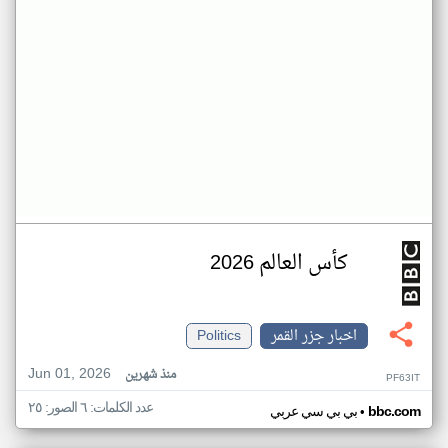
كأس العالم 2026
اخبار جزر القمر
Politics
Jun 01, 2026
منذ شهرين
PF63IT
عدد الكلمات: ٦ الصور: ٢٥
•
bbc.com
بي بي سي عربي